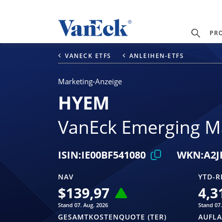
PR
VANECK ETFS
ANLEIHEN-ETFS
Marketing-Anzeige
HYEM
VanEck Emerging Ma
ISIN:
IE00BF541080
WKN:
A2
NAV
YTD-R
$
139,97
4,3
Stand 07. Aug. 2026
Stand 07.
GESAMTKOSTENQUOTE (TER)
AUFL