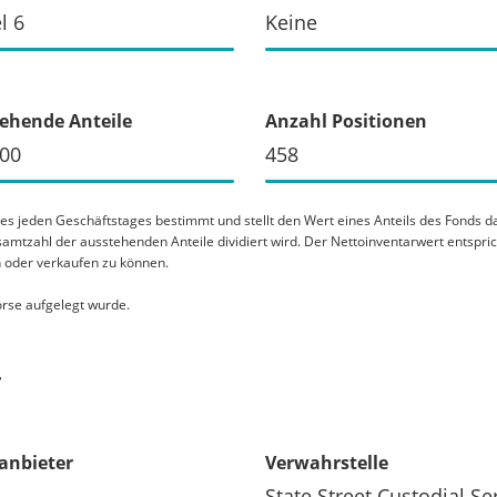
l 6
Keine
ehende Anteile
Anzahl Positionen
000
458
nes jeden Geschäftstages bestimmt und stellt den Wert eines Anteils des Fonds
amtzahl der ausstehenden Anteile dividiert wird. Der Nettoinventarwert entspri
n oder verkaufen zu können.
rse aufgelegt wurde.
r
anbieter
Verwahrstelle
State Street Custodial Se