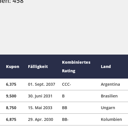
nen: 458
Kombiniertes
Kupon
Fälligkeit
Land
Rating
6,375
01. Sept. 2037
CCC-
Argentina
9,500
30. Juni 2031
B
Brasilien
8,750
15. Mai 2033
BB
Ungarn
6,875
29. Apr. 2030
BB-
Kolumbien