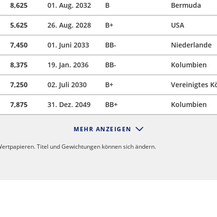
8,625
01. Aug. 2032
B
Bermuda
5,625
26. Aug. 2028
B+
USA
7,450
01. Juni 2033
BB-
Niederlande
8,375
19. Jan. 2036
BB-
Kolumbien
7,250
02. Juli 2030
B+
Vereinigtes K
7,875
31. Dez. 2049
BB+
Kolumbien
MEHR ANZEIGEN
ertpapieren. Titel und Gewichtungen können sich ändern.