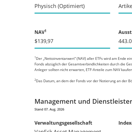
Physisch (Optimiert)
Artike
1
NAV
Ausst
$139,97
443.
1
Der „Nettoinventarwert“ (NAV) aller ETFs wird am Ende ei
Fonds abzüglich der Gesamtverbindlichkeiten durch die Ges
Anleger sollten nicht erwarten, ETF-Anteile zum NAV kaufe
2
Das Datum, an dem der Fonds vor der Notierung an der Bö
Management und Dienstleiste
Stand 07. Aug. 2026
Verwaltungsgesellschaft
Index
VanEck Asset Management