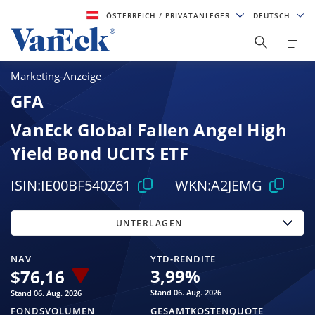
ÖSTERREICH
/ PRIVATANLEGER
DEUTSCH
Marketing-Anzeige
GFA
VanEck Global Fallen Angel High
Yield Bond UCITS ETF
ISIN:
IE00BF540Z61
WKN:
A2JEMG
UNTERLAGEN
NAV
YTD-RENDITE
3,99
%
$
76,16
Stand 06. Aug. 2026
Stand 06. Aug. 2026
FONDSVOLUMEN
GESAMTKOSTENQUOTE