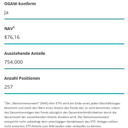
OGAW-konform
Ja
1
NAV
$76,16
Ausstehende Anteile
754.000
Anzahl Positionen
257
1
Der „Nettoinventarwert“ (NAV) aller ETFs wird am Ende eines jeden Geschäftstages
bestimmt und stellt den Wert eines Anteils des Fonds dar; er wird berechnet, indem
das Gesamtvermögen des Fonds abzüglich der Gesamtverbindlichkeiten durch die
Gesamtzahl der ausstehenden Anteile dividiert wird. Der Nettoinventarwert
entspricht nicht unbedingt dem untertägigen Handelswert des ETF. Anleger sollten
nicht erwarten, ETF-Anteile zum NAV kaufen oder verkaufen zu können.