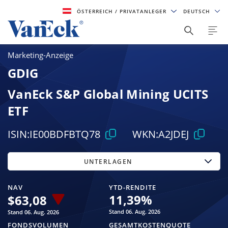
ÖSTERREICH
/ PRIVATANLEGER
DEUTSCH
Marketing-Anzeige
GDIG
VanEck S&P Global Mining UCITS
ETF
ISIN:
IE00BDFBTQ78
WKN:
A2JDEJ
UNTERLAGEN
NAV
YTD-RENDITE
11,39
%
$
63,08
Stand 06. Aug. 2026
Stand 06. Aug. 2026
FONDSVOLUMEN
GESAMTKOSTENQUOTE