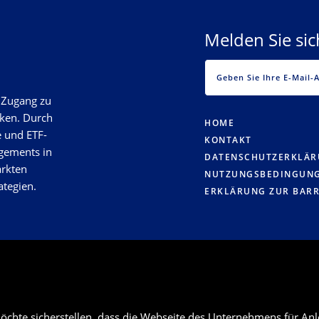
Melden Sie si
n Zugang zu
rken. Durch
HOME
e und ETF-
KONTAKT
gements in
DATENSCHUTZERKLÄ
ärkten
NUTZUNGSBEDINGUN
ategien.
ERKLÄRUNG ZUR BARR
chte sicherstellen, dass die Webseite des Unternehmens für Anle