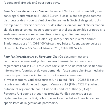
l’agent auxiliaire désigné pour votre pays.
Pour les investisseurs en Suisse
: La société VanEck Switzerland AG, ayant
son siège Genferstrasse 21, 8002 Zurich, Suisse, a été désignée comme
distributeur des produits VanEck en Suisse par la Société de gestion. Un
exemplaire du dernier prospectus, des statuts, du document d’information
clé, du rapport annuel et du rapport semestriel est disponible sur notre site
Web www.vaneck.com ou peut être obtenu gratuitement auprès du
représentant en Suisse : Zeidler Regulatory Services (Switzerland) AG,
Stadthausstrasse 14, CH-8400 Winterthur, Suisse. Agent payeur suisse :
Helvetische Bank AG, Seefeldstrasse 215, CH-8008 Zurich.
Pour les investisseurs au Royaume-Uni
: Ce document est une
communication marketing destinée aux intermédiaires financiers
réglementés par la FCA. Les clients particuliers ne doivent pas se fier aux
informations fournies et doivent demander l’assistance d’un intermédiaire
financier pour toute orientation ou tout conseil en matière
d’investissement. VanEck Securities UK Limited (FRN : 1002854) est un
représentant désigné de Sturgeon Ventures LLP (FRN : 452811) qui est
autorisé et réglementé par la Financial Conduct Authority (FCA) au
Royaume-Uni pour distribuer les produits VanEck aux entreprises
réglementées par la FCA, telles que les intermédiaires financiers et les
spécialistes de la gestion de patrimoine.