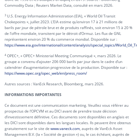
Commodity Data ; Reuters Market Data, consulté en mars 2026.
3
U.S. Energy Information Administration (EIA), « World Oil Transit
Chokepoints », juillet 2023. L’EIA estime qu’environ 17 à 21 millions de
barils par jour de pétrole brut et de produits raffinés, soit environ 15 à 20 %
de l’offre mondiale, transitent par le détroit d’Ormuz. Les flux de GNL
représentent environ 20 % du commerce mondial. Disponible sur :
https://www.eia.gov/international/content/analysis/special_topics/World_Oil_
4
OPEC+, « OPEC+ Ministerial Meeting Communiqué », mars 2026. Le
groupe a convenu d’ajouter 206 000 barils par jour dans le cadre d’un
calendrier d’augmentation progressive de la production. Disponible sur :
https://www.opec.org/opec_web/en/press_room/
Autres sources : VanEck Research, Bloomberg, mars 2026.
INFORMATIONS IMPORTANTES
Ce document est une communication marketing. Veuillez vous référer au
prospectus de l’OPCVM et au DICI avant de prendre toute décision
d’investissement définitive. Ces documents sont disponibles en anglais et
les DICI sont disponibles dans les langues locales. Ils peuvent être obtenus
gratuitement sur le site de
www.vaneck.com
, auprès de VanEck Asset
Management B.V. (la « Société de gestion ») ou, le cas échéant, auprès de