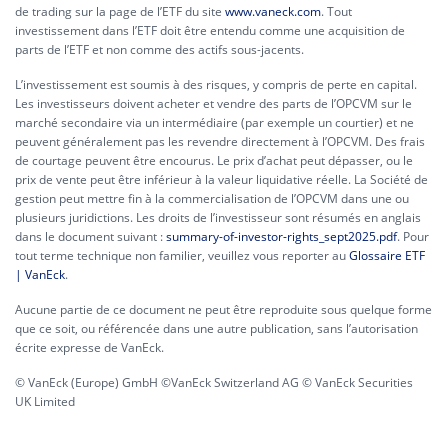
de trading sur la page de l’ETF du site
www.vaneck.com
. Tout
investissement dans l’ETF doit être entendu comme une acquisition de
parts de l’ETF et non comme des actifs sous-jacents.
L’investissement est soumis à des risques, y compris de perte en capital.
Les investisseurs doivent acheter et vendre des parts de l’OPCVM sur le
marché secondaire via un intermédiaire (par exemple un courtier) et ne
peuvent généralement pas les revendre directement à l’OPCVM. Des frais
de courtage peuvent être encourus. Le prix d’achat peut dépasser, ou le
prix de vente peut être inférieur à la valeur liquidative réelle. La Société de
gestion peut mettre fin à la commercialisation de l’OPCVM dans une ou
plusieurs juridictions. Les droits de l’investisseur sont résumés en anglais
dans le document suivant :
summary-of-investor-rights_sept2025.pdf
. Pour
tout terme technique non familier, veuillez vous reporter au
Glossaire ETF
| VanEck
.
Aucune partie de ce document ne peut être reproduite sous quelque forme
que ce soit, ou référencée dans une autre publication, sans l’autorisation
écrite expresse de VanEck.
© VanEck (Europe) GmbH ©VanEck Switzerland AG © VanEck Securities
UK Limited