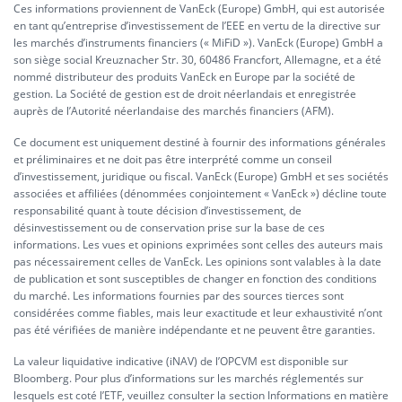
Ces informations proviennent de VanEck (Europe) GmbH, qui est autorisée
en tant qu’entreprise d’investissement de l’EEE en vertu de la directive sur
les marchés d’instruments financiers (« MiFiD »). VanEck (Europe) GmbH a
son siège social Kreuznacher Str. 30, 60486 Francfort, Allemagne, et a été
nommé distributeur des produits VanEck en Europe par la société de
gestion. La Société de gestion est de droit néerlandais et enregistrée
auprès de l’Autorité néerlandaise des marchés financiers (AFM).
Ce document est uniquement destiné à fournir des informations générales
et préliminaires et ne doit pas être interprété comme un conseil
d’investissement, juridique ou fiscal. VanEck (Europe) GmbH et ses sociétés
associées et affiliées (dénommées conjointement « VanEck ») décline toute
responsabilité quant à toute décision d’investissement, de
désinvestissement ou de conservation prise sur la base de ces
informations. Les vues et opinions exprimées sont celles des auteurs mais
pas nécessairement celles de VanEck. Les opinions sont valables à la date
de publication et sont susceptibles de changer en fonction des conditions
du marché. Les informations fournies par des sources tierces sont
considérées comme fiables, mais leur exactitude et leur exhaustivité n’ont
pas été vérifiées de manière indépendante et ne peuvent être garanties.
La valeur liquidative indicative (iNAV) de l’OPCVM est disponible sur
Bloomberg. Pour plus d’informations sur les marchés réglementés sur
lesquels est coté l’ETF, veuillez consulter la section Informations en matière