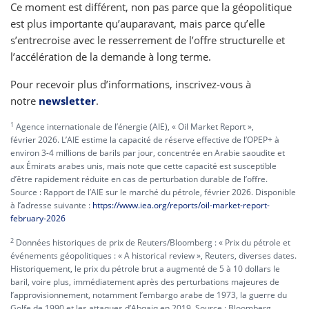
Ce moment est différent, non pas parce que la géopolitique
est plus importante qu’auparavant, mais parce qu’elle
s’entrecroise avec le resserrement de l’offre structurelle et
l’accélération de la demande à long terme.
Pour recevoir plus d’informations, inscrivez-vous à
notre
newsletter
.
1
Agence internationale de l’énergie (AIE), « Oil Market Report »,
février 2026. L’AIE estime la capacité de réserve effective de l’OPEP+ à
environ 3-4 millions de barils par jour, concentrée en Arabie saoudite et
aux Émirats arabes unis, mais note que cette capacité est susceptible
d’être rapidement réduite en cas de perturbation durable de l’offre.
Source : Rapport de l’AIE sur le marché du pétrole, février 2026. Disponible
à l’adresse suivante :
https://www.iea.org/reports/oil-market-report-
february-2026
2
Données historiques de prix de Reuters/Bloomberg : « Prix du pétrole et
événements géopolitiques : « A historical review », Reuters, diverses dates.
Historiquement, le prix du pétrole brut a augmenté de 5 à 10 dollars le
baril, voire plus, immédiatement après des perturbations majeures de
l’approvisionnement, notamment l’embargo arabe de 1973, la guerre du
Golfe de 1990 et les attaques d’Abqaiq en 2019. Source : Bloomberg