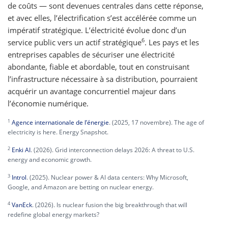
de coûts — sont devenues centrales dans cette réponse,
et avec elles, l’électrification s’est accélérée comme un
impératif stratégique. L’électricité évolue donc d’un
6
service public vers un actif stratégique
. Les pays et les
entreprises capables de sécuriser une électricité
abondante, fiable et abordable, tout en construisant
l’infrastructure nécessaire à sa distribution, pourraient
acquérir un avantage concurrentiel majeur dans
l’économie numérique.
1
Agence internationale de l’énergie
. (2025, 17 novembre). The age of
electricity is here. Energy Snapshot.
2
Enki AI
. (2026). Grid interconnection delays 2026: A threat to U.S.
energy and economic growth.
3
Introl
. (2025). Nuclear power & AI data centers: Why Microsoft,
Google, and Amazon are betting on nuclear energy.
4
VanEck
. (2026). Is nuclear fusion the big breakthrough that will
redefine global energy markets?