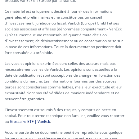
produits VanEck en Europe par la ManCo.
Ce matériel est uniquement destiné à fournir des informations
générales et préliminaires et ne constitue pas un conseil
d’investissement, juridique ou fiscal. VanEck (Europe) GmbH et ses
sociétés associées et affiliées (dénommées conjointement « VanEck
») n’assument aucune responsabilité quant à toute décision
d’investissement, de désinvestissement ou de conservation prise sur
la base de ces informations. Toute la documentation pertinente doit
être consultée au préalable.
Les vues et opinions exprimées sont celles des auteurs mais pas
nécessairement celles de VanEck. Les opinions sont actuelles à la
date de publication et sont susceptibles de changer en fonction des
conditions du marché. Les informations fournies par des sources
tierces sont considérées comme fiables, mais leur exactitude et leur
exhaustivité n’ont pas été vérifiées de manière indépendante et ne
peuvent être garanties.
L’investissement est soumis à des risques, y compris de perte en
capital. Pour tout terme technique non familier, veuillez vous reporter
au
Glossaire ETF | VanEck
.
Aucune partie de ce document ne peut être reproduite sous quelque
forme que ce soit, ou référencée dans une autre publication, sans