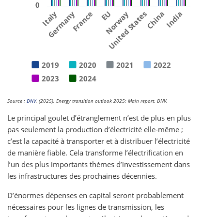
0
Italy
Germany
France
EU
Norway
United States
China
India
2019
2020
2021
2022
2023
2024
Source :
DNV
. (2025). Energy transition outlook 2025: Main report. DNV.
Le principal goulet d’étranglement n’est de plus en plus
pas seulement la production d’électricité elle-même ;
c’est la capacité à transporter et à distribuer l’électricité
de manière fiable. Cela transforme l’électrification en
l’un des plus importants thèmes d’investissement dans
les infrastructures des prochaines décennies.
D’énormes dépenses en capital seront probablement
nécessaires pour les lignes de transmission, les