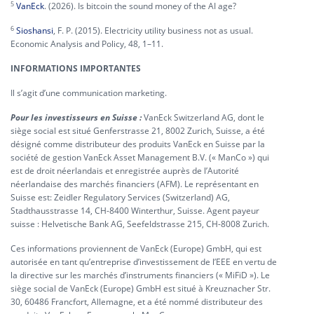
5
VanEck
. (2026). Is bitcoin the sound money of the AI age?
6
Sioshansi
, F. P. (2015). Electricity utility business not as usual.
Economic Analysis and Policy, 48, 1–11.
INFORMATIONS IMPORTANTES
Il s’agit d’une communication marketing.
Pour les investisseurs en Suisse :
VanEck Switzerland AG, dont le
siège social est situé Genferstrasse 21, 8002 Zurich, Suisse, a été
désigné comme distributeur des produits VanEck en Suisse par la
société de gestion VanEck Asset Management B.V. (« ManCo ») qui
est de droit néerlandais et enregistrée auprès de l’Autorité
néerlandaise des marchés financiers (AFM). Le représentant en
Suisse est: Zeidler Regulatory Services (Switzerland) AG,
Stadthausstrasse 14, CH-8400 Winterthur, Suisse. Agent payeur
suisse : Helvetische Bank AG, Seefeldstrasse 215, CH-8008 Zurich.
Ces informations proviennent de VanEck (Europe) GmbH, qui est
autorisée en tant qu’entreprise d’investissement de l’EEE en vertu de
la directive sur les marchés d’instruments financiers (« MiFiD »). Le
siège social de VanEck (Europe) GmbH est situé à Kreuznacher Str.
30, 60486 Francfort, Allemagne, et a été nommé distributeur des