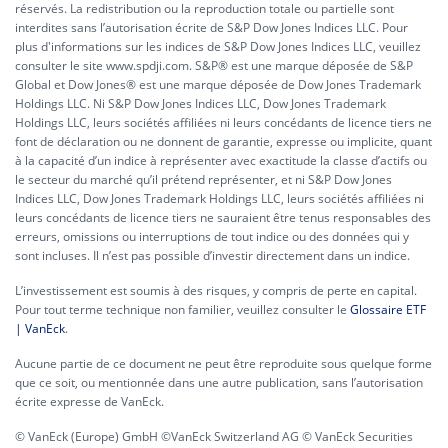
réservés. La redistribution ou la reproduction totale ou partielle sont
interdites sans l’autorisation écrite de S&P Dow Jones Indices LLC. Pour
plus d'informations sur les indices de S&P Dow Jones Indices LLC, veuillez
consulter le site www.spdji.com. S&P® est une marque déposée de S&P
Global et Dow Jones® est une marque déposée de Dow Jones Trademark
Holdings LLC. Ni S&P Dow Jones Indices LLC, Dow Jones Trademark
Holdings LLC, leurs sociétés affiliées ni leurs concédants de licence tiers ne
font de déclaration ou ne donnent de garantie, expresse ou implicite, quant
à la capacité d’un indice à représenter avec exactitude la classe d’actifs ou
le secteur du marché qu’il prétend représenter, et ni S&P Dow Jones
Indices LLC, Dow Jones Trademark Holdings LLC, leurs sociétés affiliées ni
leurs concédants de licence tiers ne sauraient être tenus responsables des
erreurs, omissions ou interruptions de tout indice ou des données qui y
sont incluses. Il n’est pas possible d’investir directement dans un indice.
L’investissement est soumis à des risques, y compris de perte en capital.
Pour tout terme technique non familier, veuillez consulter le
Glossaire ETF
| VanEck
.
Aucune partie de ce document ne peut être reproduite sous quelque forme
que ce soit, ou mentionnée dans une autre publication, sans l’autorisation
écrite expresse de VanEck.
© VanEck (Europe) GmbH ©VanEck Switzerland AG © VanEck Securities