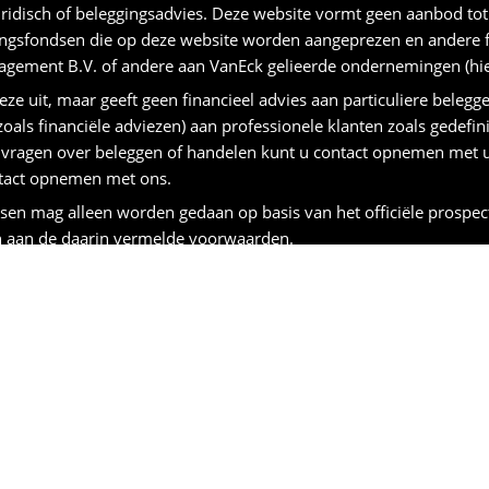
ridisch of beleggingsadvies. Deze website vormt geen aanbod tot
ingsfondsen die op deze website worden aangeprezen en andere f
gement B.V. of andere aan VanEck gelieerde ondernemingen (hie
ze uit, maar geeft geen financieel advies aan particuliere belegg
zoals financiële adviezen) aan professionele klanten zoals gedefini
ragen over beleggen of handelen kunt u contact opnemen met uw
ntact opnemen met ons.
en mag alleen worden gedaan op basis van het officiële prospect
n aan de daarin vermelde voorwaarden.
. De waarde van de beleggingen kan fluctueren en de belegger krij
e voor de toekomst en zouden niet de enige overwegingsfactor mog
ijn van een breed beleggingsprogramma en zou geen volledig pro
risico's, kosten en uitgaven van de belegging zorgvuldig afwegen.
rde verliezen
ande beleggers zijn beschikbaar op aanvraag via
benelux@vaneck
liëlei 124 – bus 101, 2000 Antwerpen, België.