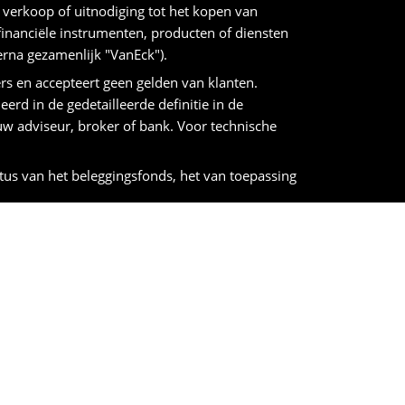
 verkoop of uitnodiging tot het kopen van
inanciële instrumenten, producten of diensten
rna gezamenlijk "VanEck").
ers en accepteert geen gelden van klanten.
eerd in de gedetailleerde definitie in de
 adviseur, broker of bank. Voor technische
us van het beleggingsfonds, het van toepassing
gt het ingelegde bedrag mogelijk niet terug.
en zijn bij het selecteren van een product. Elke
gramma op zichzelf moeten zijn. Alvorens te
.com
.