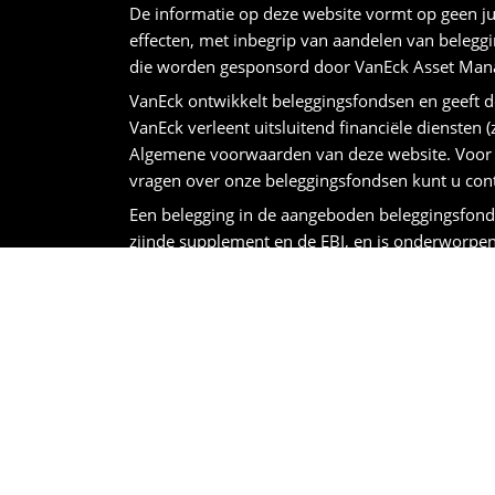
De informatie op deze website vormt op geen ju
effecten, met inbegrip van aandelen van belegg
die worden gesponsord door VanEck Asset Mana
VanEck ontwikkelt beleggingsfondsen en geeft de
VanEck verleent uitsluitend financiële diensten (
Algemene voorwaarden van deze website. Voor v
vragen over onze beleggingsfondsen kunt u co
Een belegging in de aangeboden beleggingsfonds
zijnde supplement en de EBI, en is onderworpe
U kunt geld verliezen als u in de fondsen belegt
Resultaten uit het verleden bieden geen garanti
belegging in een fonds zou onderdeel moeten z
beleggen, moet een belegger de doelstellingen, 
Niet verzekerd — Geen bankgarantie — Kan waa
Andere publicaties en/of informatie voor besta
Lokale agent in België is: Saxo Bank België, Ita