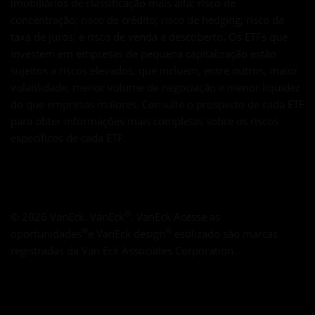
imobiliários de classificação mais alta; risco de
concentração; risco de crédito; risco de hedging; risco da
taxa de juros; e risco de venda a descoberto. Os ETFs que
investem em empresas de pequena capitalização estão
sujeitos a riscos elevados, que incluem, entre outros, maior
volatilidade, menor volume de negociação e menor liquidez
do que empresas maiores. Consulte o prospecto de cada ETF
para obter informações mais completas sobre os riscos
específicos de cada ETF.
Aviso de acesso à Web: A Van Eck se compromete em garantir a a
®
©
2026
VanEck. VanEck
, VanEck Acesse as
®
®
oportunidades
e VanEck design
estilizado são marcas
registradas da Van Eck Associates Corporation.