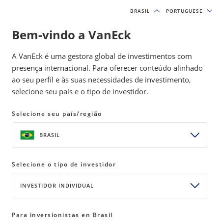
BRASIL
BRASIL
PORTUGUESE
PORTUGUESE
Bem-vindo a VanEck
A VanEck é uma gestora global de investimentos com
presença internacional. Para oferecer conteúdo alinhado
ao seu perfil e às suas necessidades de investimento,
selecione seu país e o tipo de investidor.
Assets: Recursos naturais e
Selecione seu país/região
Commodities
BRASIL
Apesar das flutuações de curto prazo, a lógica de longo
prazo para assets e commodities de recursos naturais
permanece como uma
estratégia de investimento
intacta,
Selecione o tipo de investidor
beneficiando os investidores como uma ferramenta para
INVESTIDOR INDIVIDUAL
ajudar a aumentar a diversificação do portfólio, como meio
de obter acesso direto ao crescimento global e como hedge
para compensar o impacto das pressões inflacionárias.
Para inversionistas en Brasil