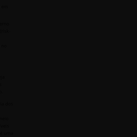
l em
verno
risk-
e no
eja
s
o.
ria dos
meio
íveis
- é uma