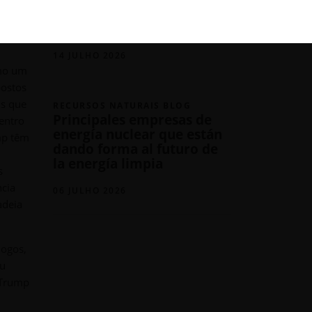
impulsionados pelas
novas inclusões
14 JULHO 2026
omo um
postos
is que
RECURSOS NATURAIS BLOG
Principales empresas de
entro
energía nuclear que están
mp têm
dando forma al futuro de
la energía limpia
s
ncia
06 JULHO 2026
adeia
jogos,
eu
, Trump