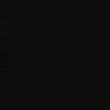
orrem o
os são
 mais
tresse
mpurra
ativos
rno. O