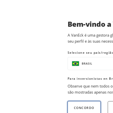
Bem-vindo a
INSIGHTS
CARTEIRAS MODELO
A VanEck é uma gestora gl
seu perfil e às suas neces
Resumo mensal do mer
Selecione seu país/regiã
07 abril 2025
READ TIME 5 MIN
BRASIL
Bylines
David Schassler
Para inversionistas en Br
Head of Multi-Asset Solutions
Observe que nem todos os
são mostradas apenas nos 
As tarifas de Trump provocam temores de 
inflação e as ameaças de recessão. Com pr
CONCORDO