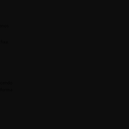
enos
fixa.
ecendo
e forma