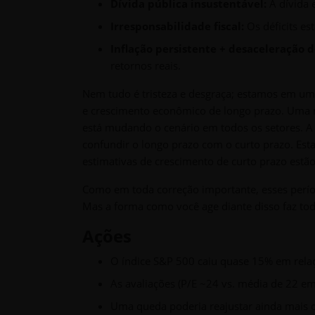
Dívida pública insustentável:
A dívida 
Irresponsabilidade fiscal:
Os déficits es
Inflação persistente + desaceleração 
retornos reais.
Nem tudo é tristeza e desgraça; estamos em um 
e crescimento econômico de longo prazo. Uma nov
está mudando o cenário em todos os setores. A
confundir o longo prazo com o curto prazo. Est
estimativas de crescimento de curto prazo estão
Como em toda correção importante, esses períod
Mas a forma como você age diante disso faz tod
Ações
O índice S&P 500 caiu quase 15% em relaç
As avaliações (P/E ~24 vs. média de 22 e
Uma queda poderia reajustar ainda mais o