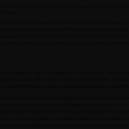
de sobrecompra de curto prazo, recuando para cerca de US$ 80 mi
 107 mil.
o Bitcoin é descentralizado, não sendo controlado por nenhum go
l que o ouro e não deve ser confundido com um ativo de proteção (
rmaneçam sob pressão no curto prazo. Entretanto, devido a seus
zada, o Bitcoin está bem posicionado para se recuperar fortement
es, aprendemos que a estratégia para o sucesso não muda. (1) S
 oportunista, mas com um plano. Nosso plano é simples: Entramo
 essa volatilidade para comprar ativos de qualidade com descont
tradicional, mas podem ser estratégicas. Do ponto de vista da teo
ntivar todas as partes a eliminar as barreiras e retornar ao livre
a alavancagem. Usadas de forma eficaz, as tarifas podem ser um 
ravou. A China respondeu com tarifas retaliatórias nos mesmos n
vavelmente a seguirão. Isso não é mais um tiro de advertência 