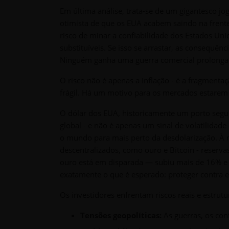
Em última análise, trata-se de um gigantesco jo
otimista de que os EUA acabem saindo na frente
risco de minar a confiabilidade dos Estados Un
substituíveis. Se isso se arrastar, as consequên
Ninguém ganha uma guerra comercial prolonga
O risco não é apenas a inflação - é a fragmenta
frágil. Há um motivo para os mercados estarem
O dólar dos EUA, historicamente um porto segur
global - e não é apenas um sinal de volatilida
o mundo para mais perto da desdolarização. À me
descentralizados, como ouro e Bitcoin - reserv
ouro está em disparada — subiu mais de 16% e
exatamente o que é esperado: proteger contra er
Os investidores enfrentam riscos reais e estrutur
Tensões geopolíticas:
As guerras, os conf