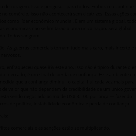
go de coragem. Isso é perigoso - para todos. Embora eu continue
 no comércio, isso não acontecerá sem cicatrizes. Essas ações c
idos como líder econômico mundial. E em um sistema global, tod
cias econômicas não se limitarão a uma única nação. Será global.
da. Todos sangram.
ção. As guerras comerciais tornam tudo mais caro, mais incerto e
 nervosos.
o, enfraqueceu quase 8% este ano. Isso não é típico durante o es
de do mercado, é um sinal de perda de confiança. Esse ambiente e
dida que a confiança diminui, o capital flui cada vez mais para 
as de valor que não dependem da credibilidade de um único gove
 está sendo negociado acima de US$ 3.100 por onça — fazendo
ros de política, instabilidade econômica e perda de confiança.
ais:
litos comerciais e as sanções estão se multiplicando.