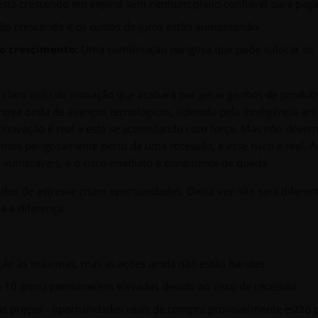
está crescendo em espiral sem nenhum plano confiável para pagá
tão crescendo e os custos de juros estão aumentando.
do crescimento:
Uma combinação perigosa que pode sufocar os
claro ciclo de inovação que acabará por gerar ganhos de produt
a onda de avanços tecnológicos, liderada pela inteligência artif
 inovação é real e está se acumulando com força. Mas não deve
amos perigosamente perto de uma recessão, e esse risco é real. A
 vulneráveis, e o risco imediato é claramente de queda.
os de estresse criam oportunidades. Desta vez não será diferent
a a diferença.
ão às máximas, mas as ações ainda não estão baratas.
m 10 anos) permanecem elevadas devido ao risco de recessão.
s preços - oportunidades reais de compra provavelmente estão p