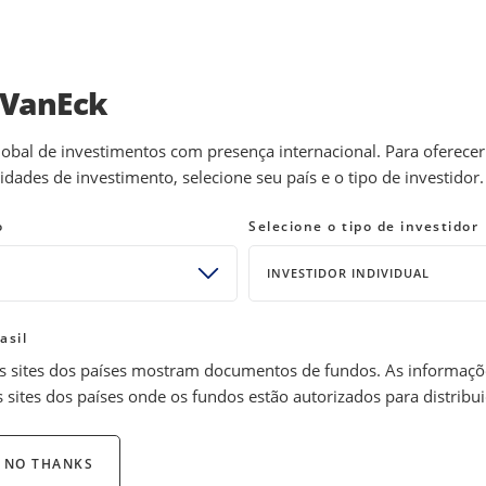
INVESTMENT STRATEGIES
EDUCATION
NEWS 
 VanEck
obal de investimentos com presença internacional. Para oferece
sidades de investimento, selecione seu país e o tipo de investidor.
cado: Feliz Dia da Libertação
o
Selecione o tipo de investidor
INVESTIDOR INDIVIDUAL
asil
 sites dos países mostram documentos de fundos. As informaçõe
sites dos países onde os fundos estão autorizados para distribui
guerra comercial, alimentando a volatilidade do mercado, o risc
ováveis retaliações globais, o crescimento de curto prazo está
NO THANKS