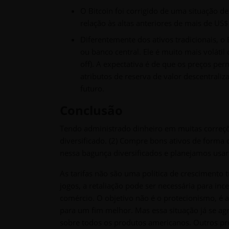
O Bitcoin foi corrigido de uma situação 
relação às altas anteriores de mais de US$
Diferentemente dos ativos tradicionais, 
ou banco central. Ele é muito mais voláti
off). A expectativa é de que os preços pe
atributos de reserva de valor descentrali
futuro.
Conclusão
Tendo administrado dinheiro em muitas correçõ
diversificado. (2) Compre bons ativos de forma
nessa bagunça diversificados e planejamos usar
As tarifas não são uma política de crescimento 
jogos, a retaliação pode ser necessária para ince
comércio. O objetivo não é o protecionismo, é 
para um fim melhor. Mas essa situação já se ag
sobre todos os produtos americanos. Outros pro