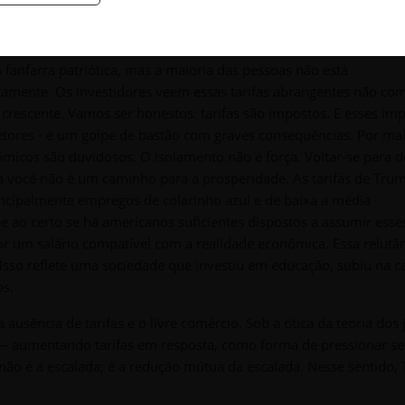
fanfarra patriótica, mas a maioria das pessoas não está
mente. Os investidores veem essas tarifas abrangentes não c
rescente. Vamos ser honestos: tarifas são impostos. E esses im
etores - é um golpe de bastão com graves consequências. Por ma
ômicos são duvidosos. O isolamento não é força. Voltar-se para d
ra você não é um caminho para a prosperidade. As tarifas de Tru
rincipalmente empregos de colarinho azul e de baixa a média
e ao certo se há americanos suficientes dispostos a assumir esse
or um salário compatível com a realidade econômica. Essa relutâ
 Isso reflete uma sociedade que investiu em educação, subiu na c
os.
ausência de tarifas e o livre comércio. Sob a ótica da teoria dos 
liar — aumentando tarifas em resposta, como forma de pressionar s
o não é a escalada; é a redução mútua da escalada. Nesse sentido