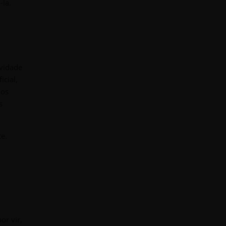
-la.
ividade
icial,
mos
s
e.
or vir,