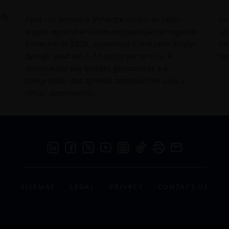
 de
Após um primeiro trimestre volátil, os fallen
La
angels registraram forte recuperação no segundo
un
trimestre de 2026, superando o mercado amplo
in
de high yield em 1,23 ponto percentual. A
te
desescalada das tensões geopolíticas e a
compressão dos spreads contribuíram para o
sólido desempenho.
SITEMAP
LEGAL
PRIVACY
CONTACT US