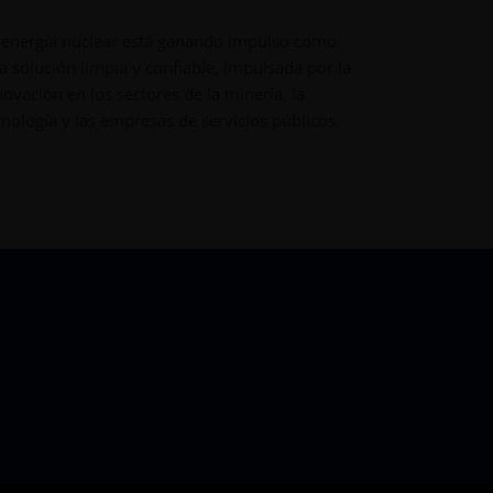
 energía nuclear está ganando impulso como
CARTEIRAS
a solución limpia y confiable, impulsada por la
Resumo d
novación en los sectores de la minería, la
reconstru
cnología y las empresas de servicios públicos.
DAVID SCHA
HEAD OF MU
25 JUNHO 2