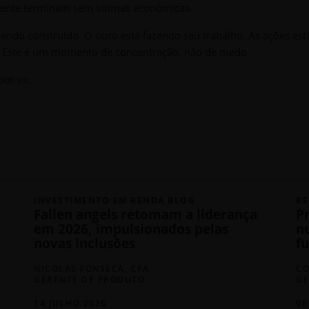
amente terminam sem vítimas econômicas.
sendo construído. O ouro está fazendo seu trabalho. As ações est
ua. Este é um momento de concentração, não de medo.
or vir.
INVESTIMENTO EM RENDA BLOG
RE
Fallen angels retomam a liderança
P
em 2026, impulsionados pelas
n
novas inclusões
fu
NICOLAS FONSECA, CFA
CO
GERENTE DE PRODUTO
GE
14 JULHO 2026
06