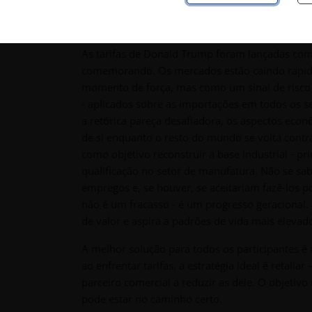
claramente em risco.
As tarifas de Donald Trump foram lançadas com 
comemorando. Os mercados estão caindo rapida
momento de força, mas como um sinal de risco c
- aplicados sobre as importações em todos os s
a retórica pareça desafiadora, os aspectos econ
de si enquanto o resto do mundo se volta cont
como objetivo reconstruir a base industrial - p
qualificação no setor de manufatura. Não se sab
empregos e, se houver, se aceitariam fazê-los p
não é um fracasso - é um progresso geracional.
de valor e aspira a padrões de vida mais elevad
A melhor solução para todos os participantes é a 
ao enfrentar tarifas, a estratégia ideal é reta
parceiro comercial a reduzir as dele. O objetiv
pode estar no caminho certo.