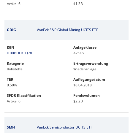
Artikel 6
$1.3B
GDIG
VanEck S&P Global Mining UCITS ETF
ISIN
Anlageklasse
IE00BDFBTQ78
Aktien
Kategorie
Ertragsverwendung
Rohstoffe
Wiederanlage
TER
Auflegungsdatum
0.50%
18.04.2018
SFDR Klassifikation
Fondsvolumen
Artikel 6
$2.2B
SMH
VanEck Semiconductor UCITS ETF