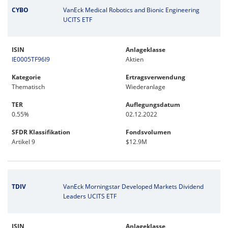
CYBO
VanEck Medical Robotics and Bionic Engineering
UCITS ETF
ISIN
Anlageklasse
IE0005TF96I9
Aktien
Kategorie
Ertragsverwendung
Thematisch
Wiederanlage
TER
Auflegungsdatum
0.55%
02.12.2022
SFDR Klassifikation
Fondsvolumen
Artikel 9
$12.9M
TDIV
VanEck Morningstar Developed Markets Dividend
Leaders UCITS ETF
ISIN
Anlageklasse