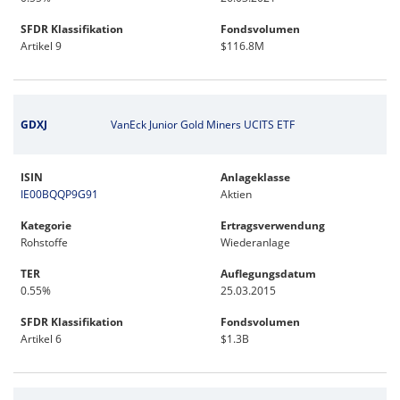
SFDR Klassifikation
Fondsvolumen
Artikel 9
$116.8M
GDXJ
VanEck Junior Gold Miners UCITS ETF
ISIN
Anlageklasse
IE00BQQP9G91
Aktien
Kategorie
Ertragsverwendung
Rohstoffe
Wiederanlage
TER
Auflegungsdatum
0.55%
25.03.2015
SFDR Klassifikation
Fondsvolumen
Artikel 6
$1.3B