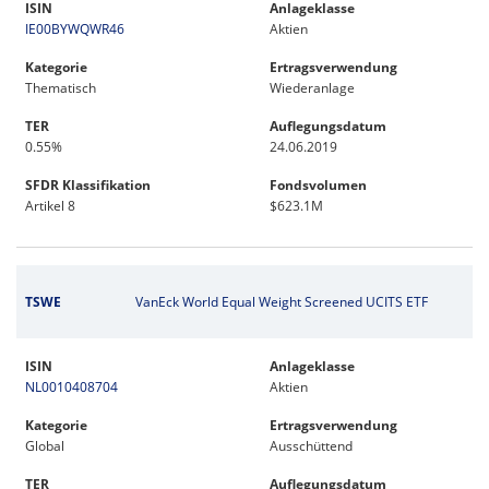
ISIN
Anlageklasse
IE00BYWQWR46
Aktien
Kategorie
Ertragsverwendung
Thematisch
Wiederanlage
TER
Auflegungsdatum
0.55%
24.06.2019
SFDR Klassifikation
Fondsvolumen
Artikel 8
$623.1M
TSWE
VanEck World Equal Weight Screened UCITS ETF
ISIN
Anlageklasse
NL0010408704
Aktien
Kategorie
Ertragsverwendung
Global
Ausschüttend
TER
Auflegungsdatum