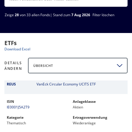
Zeige
28
von 33 allen Fonds| Stand zum
7 Aug 2026
Filter löschen
ETFs
Download Excel
DETAILS
ÜBERSICHT
ÄNDERN
REUS
VanEck Circular Economy UCITS ETF
ISIN
Anlageklasse
IE0001J5A2T9
Aktien
Kategorie
Ertragsverwendung
Thematisch
Wiederanlage