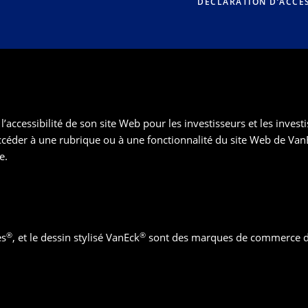
DÉCLARATION D’ACCES
’accessibilité de son site Web pour les investisseurs et les inves
accéder à une rubrique ou à une fonctionnalité du site Web de Van
e.
®
®
es
, et le dessin stylisé VanEck
sont des marques de commerce de