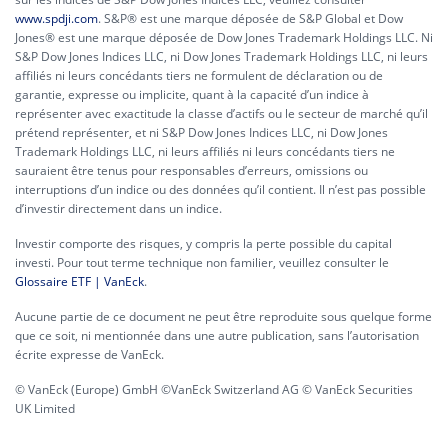
www.spdji.com
. S&P® est une marque déposée de S&P Global et Dow
Jones® est une marque déposée de Dow Jones Trademark Holdings LLC. Ni
S&P Dow Jones Indices LLC, ni Dow Jones Trademark Holdings LLC, ni leurs
affiliés ni leurs concédants tiers ne formulent de déclaration ou de
garantie, expresse ou implicite, quant à la capacité d’un indice à
représenter avec exactitude la classe d’actifs ou le secteur de marché qu’il
prétend représenter, et ni S&P Dow Jones Indices LLC, ni Dow Jones
Trademark Holdings LLC, ni leurs affiliés ni leurs concédants tiers ne
sauraient être tenus pour responsables d’erreurs, omissions ou
interruptions d’un indice ou des données qu’il contient. Il n’est pas possible
d’investir directement dans un indice.
Investir comporte des risques, y compris la perte possible du capital
investi. Pour tout terme technique non familier, veuillez consulter le
Glossaire ETF | VanEck
.
Aucune partie de ce document ne peut être reproduite sous quelque forme
que ce soit, ni mentionnée dans une autre publication, sans l’autorisation
écrite expresse de VanEck.
© VanEck (Europe) GmbH ©VanEck Switzerland AG © VanEck Securities
UK Limited