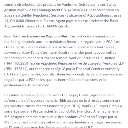
comme distributeur des produits de VanEck en Suisse par la société de
gestion VanEck Asset Management B.V. (« ManCo »). Le représentant en
Suisse est Zeidler Regulatory Services (Switzerland) AG, Stadthausstrasse
14, CH-8400 Winterthur, Suisse. Agent payeur suisse : Helvetische Bank
AG, Seefeldstrasse 215, CH-8008 Zürich.
Pour les investisseurs au Royaume-Uni :
Ceci est une communication
marketing destinée aux intermédiaires financiers régulés par la FCA. Les
clients particuliers ne doivent pas se fier aux informations fournies et
doivent solliciter l’aide d’un intermédiaire financier pour tout conseil et
orientation en matière d’investissement. VanEck Securities UK Limited
(FRN : 1002854) est un Appointed Representative de Sturgeon Ventures LLP
(FRN : 452811), qui est agréé et régulé par la Financial Conduct Authority
(FCA) au Royaume-Uni, pour distribuer les produits de VanEck aux sociétés
régulées par la FCA telles que les intermédiaires financiers et les
gestionnaires de patrimoine.
Ces informations émanent de VanEck (Europe) GmbH, agréée en tant
qu’entreprise d’investissement de l’EEE au titre de la directive concernant
les marchés d’instruments financiers (« MiFID »). VanEck (Europe) GmbH a
son siège social à Kreuznacher Str. 30, 60486 Francfort, Allemagne, et a
été désignée comme distributeur des produits VanEck en Europe par la
ManCo, qui est constituée selon le droit néerlandais et enregistrée auprès
de l’Autorité des marchés financiers néerlandaise (AFM).