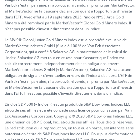
VanEck n’est ni parrainé, ni approuvé, ni vendu, ni promu par MarketVector,
et MarketVector ne fait aucune déclaration quant à l’opportunité d’investir
dans l’ETF. Avec effet au 19 septembre 2025, l’indice NYSE Arca Gold
Miners a été remplacé par le MarketVector™ Global Gold Miners Index. Il
n’est pas possible d’investir directement dans un indice.
Le MVIS® Global Junior Gold Miners Index est la propriété exclusive de
MarketVector Indexes GmbH (filiale à 100 % de Van Eck Associates
Corporation), qui a confié à Solactive AG la maintenance et le calcul de
l’Index. Solactive AG met tout en œuvre pour s’assurer que l’Index est
calculé correctement. Indépendamment de ses obligations envers
MarketVector Indexes GmbH (« MarketVector »), Solactive AG n’a aucune
obligation de signaler d’éventuelles erreurs de l’Index à des tiers. L’ETF de
VanEck n’est ni parrainé, ni approuvé, ni vendu, ni promu par MarketVector,
et MarketVector ne fait aucune déclaration quant à l’opportunité d’investir
dans l’ETF. Il n’est pas possible d’investir directement dans un indice.
L’indice S&P 500 (« Indice ») est un produit de S&P Dow Jones Indices LLC
et/ou de ses affiliés et a été concédé sous licence pour utilisation par Van
Eck Associates Corporation. Copyright © 2020 S&P Dow Jones Indices LLC,
une division de S&P Global, Inc., et/ou de ses affiliés. Tous droits réservés.
La redistribution ou la reproduction, en tout ou en partie, est interdite sans
autorisation écrite de S&P Dow Jones Indices LLC. Pour plus d’informations
sur les indices de S&P Dow Jones Indices LLC, veuillez consulter