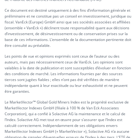
Ce document est destiné uniquement à des fins d’information générale et
préliminaire et ne constitue pas un conseil en investissement, juridique ou
fiscal. VanEck (Europe) GmbH ainsi que ses sociétés associées et affiliées
(ensemble « VanEck ») déclinent toute responsabilité quant aux décisions
d’investissement, de désinvestissement ou de conservation prises sur la
base de ces informations. L’ensemble de la documentation pertinente doit
être consulté au préalable.
Les points de vue et opinions exprimés sont ceux de l’auteur ou des
auteurs, mais pas nécessairement ceux de VanEck. Les opinions sont
valables à la date de publication et sont susceptibles d’évoluer en fonction
des conditions de marché. Les informations fournies par des sources
tierces sont jugées fiables ; elles n’ont pas été vérifiées de manière
indépendante quant à leur exactitude ou leur exhaustivité et ne peuvent
être garanties.
Le MarketVector™ Global Gold Miners Index est la propriété exclusive de
MarketVector Indexes GmbH (filiale à 100 % de Van Eck Associates
Corporation), qui a confié à Solactive AG la maintenance et le calcul de
l’Index. Solactive AG met tout en œuvre pour s’assurer que l’Index est
calculé correctement. Indépendamment de ses obligations envers
MarketVector Indexes GmbH (« MarketVector »), Solactive AG n’a aucune
obligation de signaler d’éventuelles erreurs de l’Index à des tiers. L’ETF de