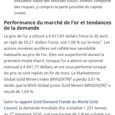
indicateur fiable des résultats futurs. Investir comporte
des risques, y compris la perte possible du capital
investi.
Performance du marché de l’or et tendances
de la demande
Le prix de l’or a clôturé à 4 617,85 dollars l’once le 30 avril,
1
en repli de 50,21 dollars l’once, soit 1,08 % sur le mois
. Les
actions minières aurifères ont reflété leur sensibilité
habituelle au prix de l’or. Elles ont surperformé durant la
première moitié d’avril, lorsque l’or a atteint un sommet
mensuel à 4 841,75 dollars, et ont sous-performé lorsque
les prix se sont repliés en fin de mois. Le MarketVector
2
Global Gold Miners Index (MVGDXTR)
a perdu 3,01 %,
3
tandis que le MVIS Global Junior Gold Miners (MVGDXJTR)
a
reculé de 1,69 %.
Selon le
rapport Gold Demand Trends du World Gold
Council
, la demande mondiale d’or a totalisé 1 231 tonnes
er
au 1
trimestre 2026, soit une hausse de 2 % en volume sur