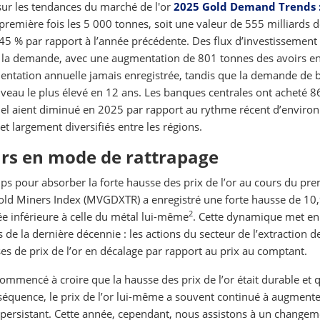
 sur les tendances du marché de l'or
2025 Gold Demand Trends 
remière fois les 5 000 tonnes, soit une valeur de 555 milliards 
45 % par rapport à l’année précédente. Des flux d’investissement
de la demande, avec une augmentation de 801 tonnes des avoirs e
gmentation annuelle jamais enregistrée, tandis que la demande de 
niveau le plus élevé en 12 ans. Les banques centrales ont acheté 8
iciel aient diminué en 2025 par rapport au rythme récent d’enviro
et largement diversifiés entre les régions.
urs en mode de rattrapage
ps pour absorber la forte hausse des prix de l’or au cours du pre
old Miners Index (MVGDXTR) a enregistré une forte hausse de 10
2
e inférieure à celle du métal lui-même
. Cette dynamique met en
de la dernière décennie : les actions du secteur de l’extraction de
es de prix de l’or en décalage par rapport au prix au comptant.
mmencé à croire que la hausse des prix de l’or était durable et q
séquence, le prix de l’or lui-même a souvent continué à augmente
 persistant. Cette année, cependant, nous assistons à un changem