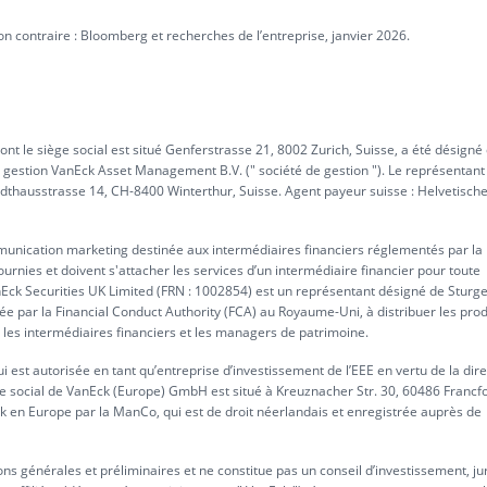
n contraire : Bloomberg et recherches de l’entreprise, janvier 2026.
nt le siège social est situé Genferstrasse 21, 8002 Zurich, Suisse, a été désig
e gestion VanEck Asset Management B.V. (" société de gestion "). Le représentant
tadthausstrasse 14, CH-8400 Winterthur, Suisse. Agent payeur suisse : Helvetisch
mmunication marketing destinée aux intermédiaires financiers réglementés par la
fournies et doivent s'attacher les services d’un intermédiaire financier pour toute
anEck Securities UK Limited (FRN : 1002854) est un représentant désigné de Sturg
ée par la Financial Conduct Authority (FCA) au Royaume-Uni, à distribuer les prod
 les intermédiaires financiers et les managers de patrimoine.
st autorisée en tant qu’entreprise d’investissement de l’EEE en vertu de la dire
ège social de VanEck (Europe) GmbH est situé à Kreuznacher Str. 30, 60486 Francfo
 en Europe par la ManCo, qui est de droit néerlandais et enregistrée auprès de
ns générales et préliminaires et ne constitue pas un conseil d’investissement, ju