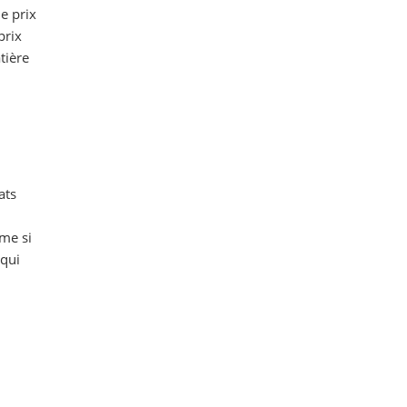
e prix
prix
tière
ats
me si
 qui