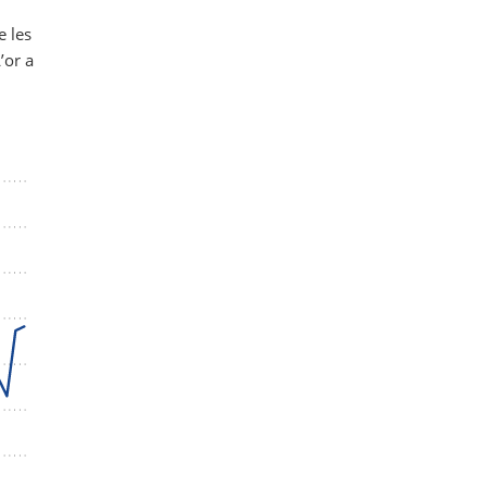
e les
’or a