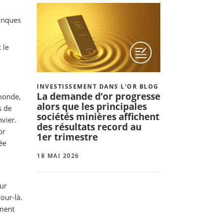
banques
 le
INVESTISSEMENT DANS L'OR BLOG
La demande d’or progresse
 monde,
alors que les principales
s de
sociétés minières affichent
nvier.
des résultats record au
or
1er trimestre
ée
18 MAI 2026
eur
our-là.
ement