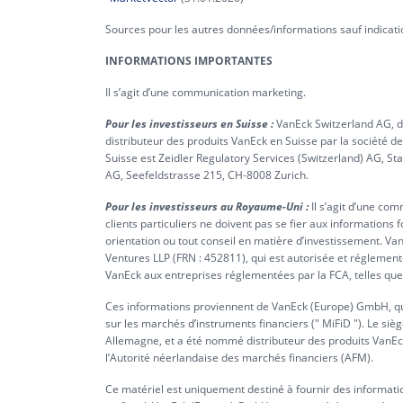
Sources pour les autres données/informations sauf indicatio
INFORMATIONS IMPORTANTES
Il s’agit d’une communication marketing.
Pour les investisseurs en Suisse :
VanEck Switzerland AG, do
distributeur des produits VanEck en Suisse par la société d
Suisse est Zeidler Regulatory Services (Switzerland) AG, S
AG, Seefeldstrasse 215, CH-8008 Zurich.
Pour les investisseurs au Royaume-Uni :
Il s’agit d’une co
clients particuliers ne doivent pas se fier aux informations 
orientation ou tout conseil en matière d’investissement. V
Ventures LLP (FRN : 452811), qui est autorisée et réglement
VanEck aux entreprises réglementées par la FCA, telles que
Ces informations proviennent de VanEck (Europe) GmbH, qui e
sur les marchés d’instruments financiers (" MiFiD "). Le si
Allemagne, et a été nommé distributeur des produits VanEck
l’Autorité néerlandaise des marchés financiers (AFM).
Ce matériel est uniquement destiné à fournir des informatio