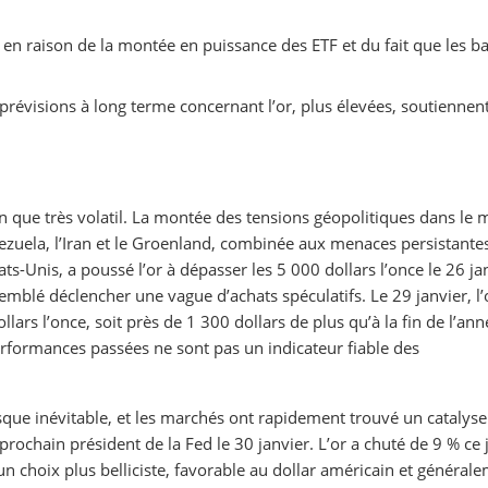
en raison de la montée en puissance des ETF et du fait que les 
 prévisions à long terme concernant l’or, plus élevées, soutiennent
6
 que très volatil. La montée des tensions géopolitiques dans le
ezuela, l’Iran et le Groenland, combinée aux menaces persistante
ats-Unis, a poussé l’or à dépasser les 5 000 dollars l’once le 26 ja
mblé déclencher une vague d’achats spéculatifs. Le 29 janvier, l’
lars l’once, soit près de 1 300 dollars de plus qu’à la fin de l’ann
 performances passées ne sont pas un indicateur fiable des
resque inévitable, et les marchés ont rapidement trouvé un catalys
ochain président de la Fed le 30 janvier. L’or a chuté de 9 % ce j
 choix plus belliciste, favorable au dollar américain et général