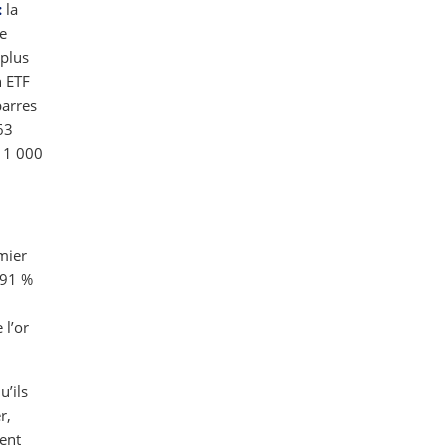
:
la
de
 plus
n ETF
barres
63
n 1 000
mier
,91 %
 l’or
u’ils
r,
ent