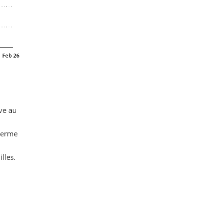
ive au
 terme
lles.