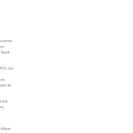
né comme
 en
e Bank
 FCA. Les
eon
uits de
ctive
rt,
ridique