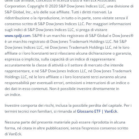
delle sue affiliate, concesso in licenza d’uso a Van Eck Associates
Corporation. Copyright © 2020 S&P Dow Jones Indices LLC, una divisione di
S&P Global, Inc., e/o delle sue affiliate. Tutti i diritti riservati. La
ridistribuzione o la riproduzione, in tutto o in parte, sono vietate senza il
consenso scritto di S&P Dow Jones Indices LLC. Per maggiori informazioni
sugli indici di S&P Dow Jones Indices LLC, si prega di visitare
www.spdji.com
. S&P® è un marchio registrato di S&P Global e Dow Jones®
è un marchio registrato di Dow Jones Trademark Holdings LLC. Né S&P
Dow Jones Indices LLC, né Dow Jones Trademark Holdings LLC, né le loro
affiliate o i loro licenzianti terzi rilasciano alcuna dichiarazione o garanzia,
espressa o implicita, sulla capacità di un indice di rappresentare
accuratamente la classe di attività o il settore di mercato che intende
rappresentare, e né S&P Dow Jones Indices LLC, né Dow Jones Trademark
Holdings LLC, né le loro affiliate o i loro licenzianti terzi avranno alcuna
responsabilità per eventuali errori, omissioni o interruzioni di un indice o
dei dati in esso contenuti. Non è possibile investire direttamente in
un indice.
Investire comporta dei rischi, inclusa la possibile perdita del capitale. Per i
termini tecnici non familiari, si rimanda al
Glossario ETF | VanEck
.
Nessuna parte del presente materiale può essere riprodotta in alcuna
forma, né citata in altre pubblicazioni, senza l’espresso consenso scritto
di VanEck.