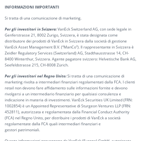
INFORMAZIONI IMPORTANTI
Si tratta di una comunicazione di marketing.
Per gli investitori in Svizzera:
VanEck Switzerland AG, con sede legale in
Genferstrasse 21, 8002 Zurigo, Svizzera, è stata designata come
distributore dei prodotti di VanEck in Svizzera dalla società di gestione
VanEck Asset Management B.V. (“ManCo”). Il rappresentante in Svizzera è
Zeidler Regulatory Services (Switzerland) AG, Stadthausstrasse 14, CH-
8400 Winterthur, Svizzera. Agente pagatore svizzero: Helvetische Bank AG,
Seefeldstrasse 215, CH-8008 Zürich.
Per gli investitori nel Regno Unito:
Si tratta di una comunicazione di
marketing rivolta a intermediari finanziari regolamentati dalla FCA. I clienti
retail non devono fare affidamento sulle informazioni fornite e devono
rivolgersi a un intermediario finanziario per qualsiasi consulenza e
indicazione in materia di investimenti. VanEck Securities UK Limited (FRN:
1002854) è un Appointed Representative di Sturgeon Ventures LLP (FRN:
452811), autorizzata e regolamentata dalla Financial Conduct Authority
(FCA) nel Regno Unito, per distribuire i prodotti di VanEck a società
regolamentate dalla FCA quali intermediari finanziari e
gestori patrimoniali.
Queste informazioni provengono da VanEck (Europe) GmbH, autorizzata