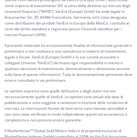
come impresa di investimento SEE ai sensi della direttiva sui mercati degli
strumenti finanziari (“MiFID”). VanEck (Europe) GmbH ha sede legale in
Kreuznacher Str. 30, 60486 Francoforte, Germania, ed è stata designata
come distributore dei prodotti VanEck in Europa dalla ManCo, costituita ai
sensi del diritto olandese e registrata presso l’Autorità olandese per i
mercati finanziari (AFM).
Il presente materiale ha esclusivamente finalità di informazione generale e
preliminare e non costituisce una consulenza in materia di investimenti,
legale o fiscale. VanEck (Europe) GmbH e le sue società associate e
collegate (insieme “VanEck”) declinano ogni responsabilità in merito a
qualsiasi decisione di investimento, disinvestimento o detenzione assunta
sulla base di queste informazioni. Tutta la documentazione pertinente deve
essere consultata in via preliminare.
Le opinioni espresse sono quelle dell’autore o degli autori ma non
necessariamente quelle di VanEck. Le opinioni sono attuali alla data di
pubblicazione e sono soggette a variazioni in funzione delle condizioni di
mercato. Le informazioni fornite da fonti terze sono ritenute attendibili e
non sono state verificate in modo indipendente quanto ad accuratezza o
completezza e non possono essere garantite.
Il MarketVector™ Global Gold Miners Index è di proprietà esclusiva di
MarketVector Indexes GmbH (controllata al 100% da Van Eck Associates