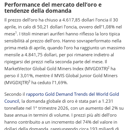
Performance del mercato dell’oro e
tendenze della domanda
Il prezzo dell’oro ha chiuso a 4.617,85 dollari l’oncia il 30
aprile, in calo di 50,21 dollari l’oncia, ovvero dell’1,08% nel
1
mese
. I titoli minerari auriferi hanno riflesso la loro tipica
sensibilità al prezzo dell’oro. Hanno sovraperformato nella
prima metà di aprile, quando l’oro ha raggiunto un massimo
mensile a 4.841,75 dollari, per poi rimanere indietro al
ripiegarsi dei prezzi nella seconda parte del mese. Il
2
MarketVector Global Gold Miners Index (MVGDXTR)
ha
perso il 3,01%, mentre il MVIS Global Junior Gold Miners
3
(MVGDXJTR)
ha ceduto l’1,69%.
Secondo il
rapporto Gold Demand Trends del World Gold
Council
, la domanda globale di oro è stata pari a 1.231
tonnellate nel 1º trimestre 2026, con un aumento del 2% su
base annua in termini di volume. I prezzi più alti dell’oro
hanno contribuito a un incremento del 74% del valore in
dollari della domanda, raggiungendo circa 193 miliardi di