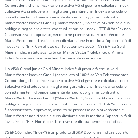
Corporation), che ha incaricato Solactive AG di gestire e calcolare l’Index.
Solactive AG si adopera al meglio per garantire che l’Index sia calcolato
correttamente. Indipendentemente dai suoi obblighi nei confronti di
MarketVector Indexes GmbH (“MarketVector”), Solactive AG non ha alcun
obbligo di segnalare a terzi eventuali errori nell’Index. L’ETF di VanEck non
è sponsorizzato, approvato, venduto né promosso da MarketVector, e
MarketVector non rilascia alcuna dichiarazione in merito all’opportunità di
investire nell’ETF. Con effetto dal 19 settembre 2025 il NYSE Arca Gold
Miners Index è stato sostituito dal MarketVector™ Global Gold Miners
Index. Non è possibile investire direttamente in un indice.
Il MVIS® Global Junior Gold Miners Index è di proprietà esclusiva di
MarketVector Indexes GmbH (controllata al 100% da Van Eck Associates
Corporation), che ha incaricato Solactive AG di gestire e calcolare l’Index.
Solactive AG si adopera al meglio per garantire che l’Index sia calcolato
correttamente. Indipendentemente dai suoi obblighi nei confronti di
MarketVector Indexes GmbH (“MarketVector”), Solactive AG non ha alcun
obbligo di segnalare a terzi eventuali errori nell’Index. L’ETF di VanEck non
è sponsorizzato, approvato, venduto né promosso da MarketVector, e
MarketVector non rilascia alcuna dichiarazione in merito all’opportunità di
investire nell’ETF. Non è possibile investire direttamente in un indice.
L’S&P 500 Index (“Index”) è un prodotto di S&P Dow Jones Indices LLC e/o