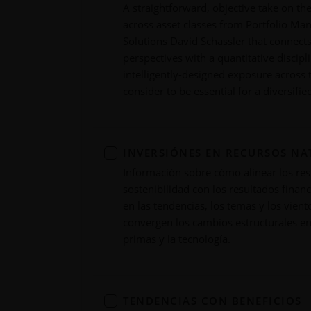
A straightforward, objective take on th
across asset classes from Portfolio Ma
Solutions David Schassler that connects
perspectives with a quantitative discip
intelligently-designed exposure across 
consider to be essential for a diversifie
INVERSIÓNES EN RECURSOS NA
Información sobre cómo alinear los res
sostenibilidad con los resultados fina
en las tendencias, los temas y los vien
convergen los cambios estructurales en 
primas y la tecnología.
TENDENCIAS CON BENEFICIOS