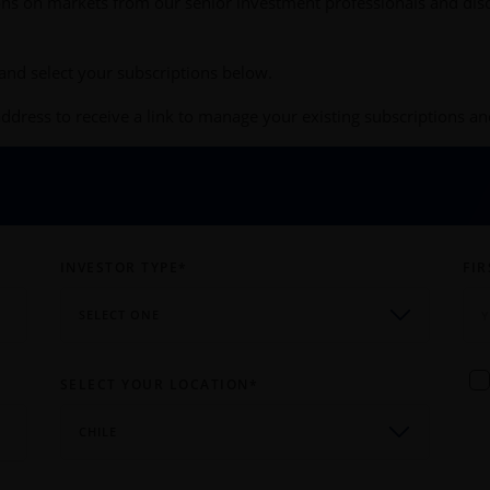
ons on markets from our senior investment professionals and disco
nd select your subscriptions below.
ddress to receive a link to manage your existing subscriptions a
INVESTOR TYPE
*
FI
SELECT ONE
SELECT YOUR LOCATION
*
CHILE