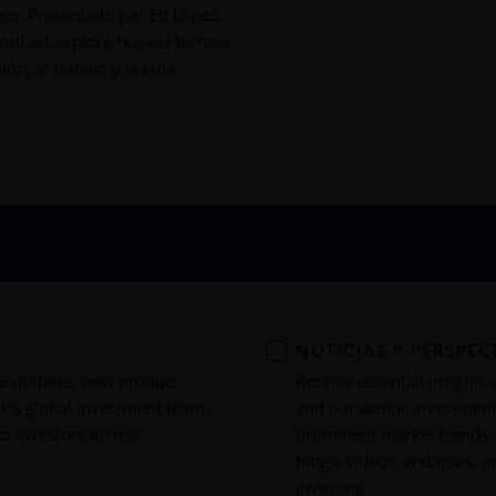
uro. Presentado por Ed López,
 podcast explora nuevas formas
ón, el trabajo y la vida.
NOTICIAS Y PERSPEC
ce updates, new product
Receive essential insights
k's global investment team,
and our senior investmen
to investors across
prominent market trends,
blogs, videos, webinars, 
investing.