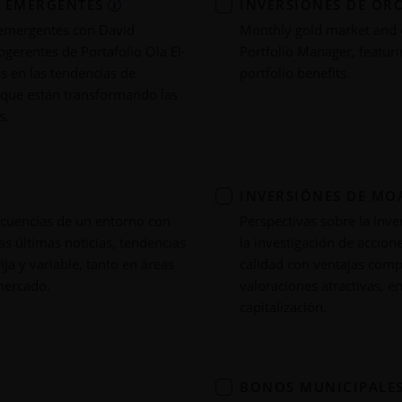
S EMERGENTES
INVERSIÓNES DE OR
 emergentes con David
Monthly gold market and 
bgerentes de Portafolio Ola El-
Portfolio Manager, featur
s en las tendencias de
portfolio benefits.
 que están transformando las
s.
INVERSIÓNES DE MO
cuencias de un entorno con
Perspectivas sobre la inv
as últimas noticias, tendencias
la investigación de accio
ja y variable, tanto en áreas
calidad con ventajas compe
mercado.
valoraciones atractivas, 
capitalización.
BONOS MUNICIPALE