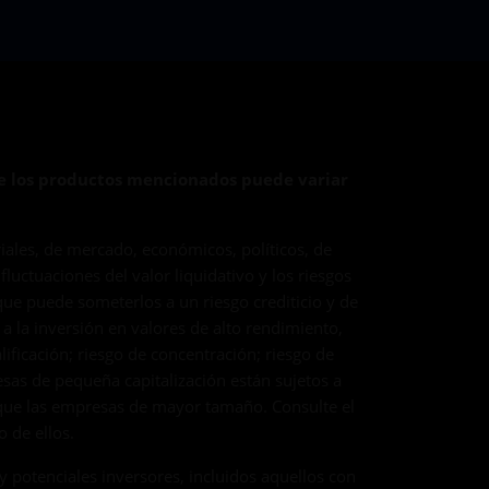
de los productos mencionados puede variar
riales, de mercado, económicos, políticos, de
luctuaciones del valor liquidativo y los riesgos
que puede someterlos a un riesgo crediticio y de
 a la inversión en valores de alto rendimiento,
ficación; riesgo de concentración; riesgo de
resas de pequeña capitalización están sujetos a
 que las empresas de mayor tamaño. Consulte el
 de ellos.
y potenciales inversores, incluidos aquellos con