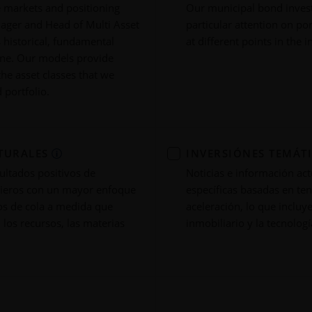
e markets and positioning
Our municipal bond inves
nager and Head of Multi Asset
particular attention on por
 historical, fundamental
at different points in the i
line. Our models provide
the asset classes that we
d portfolio.
TURALES
INVERSIÓNES TEMÁT
ultados positivos de
Noticias e información ac
ncieros con un mayor enfoque
específicas basadas en te
tos de cola a medida que
aceleración, lo que incluye
los recursos, las materias
inmobiliario y la tecnologí