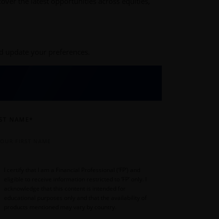
ver the latest opportunities across equities,
nd update your preferences.
RST NAME
*
I certify that I am a Financial Professional (‘FP’) and
eligible to receive information restricted to ‘FP’ only. I
acknowledge that this content is intended for
educational purposes only and that the availability of
products mentioned may vary by country.