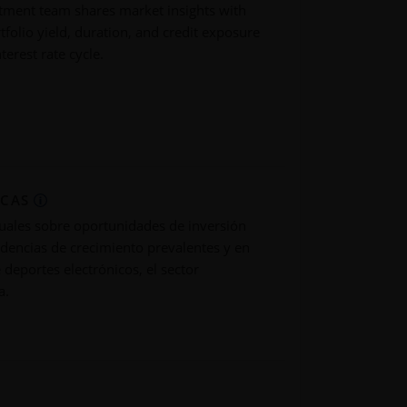
tment team shares market insights with
tfolio yield, duration, and credit exposure
nterest rate cycle.
ICAS
tuales sobre oportunidades de inversión
ndencias de crecimiento prevalentes y en
 deportes electrónicos, el sector
a.