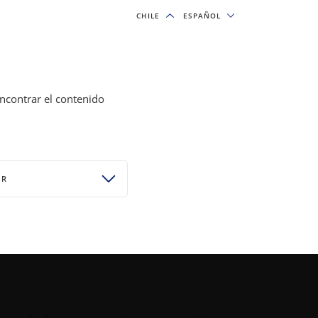
CHILE
CHILE
ESPAÑOL
ESPAÑOL
& INSIGHTS
OUR FIRM
SUSCRIPCIONES
encontrar el contenido
OR