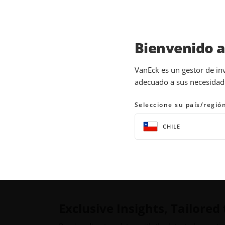
Bienvenido 
VanEck es un gestor de in
adecuado a sus necesidades
Seleccione su país/regió
CHILE
Centro de suscripción
Exclusive Insights, Tailored