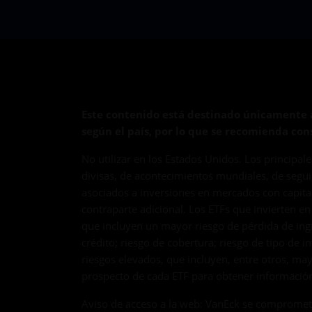
Este contenido está destinado únicamente a
según el país, por lo que se recomienda cons
No utilizar en los Estados Unidos. Los principal
divisas, de acontecimientos mundiales, de seguim
asociados a inversiones en mercados con capital
contraparte adicional. Los ETFs que invierten en
que incluyen un mayor riesgo de pérdida de ingr
crédito; riesgo de cobertura; riesgo de tipo de 
riesgos elevados, que incluyen, entre otros, m
prospecto de cada ETF para obtener información
Aviso de acceso a la web: VanEck se compromete a