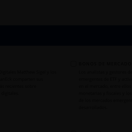
BONOS DE MERCADO
Digitales Matthew Sigel y los
Los analistas y gestores d
VanEck comparten sus
emergentes de ETF y acti
ás recientes sobre
en el mercado, entre ellos 
digitales.
monetarias y fiscales y lo
de los mercados emergent
desarrollados.