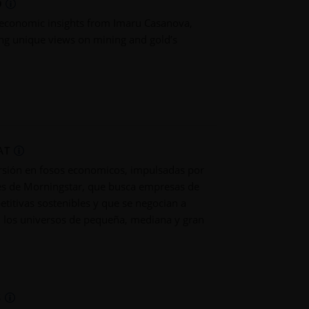
O
economic insights from Imaru Casanova,
ing unique views on mining and gold’s
AT
ersión en fosos economicos, impulsadas por
nes de Morningstar, que busca empresas de
titivas sostenibles y que se negocian a
en los universos de pequeña, mediana y gran
S