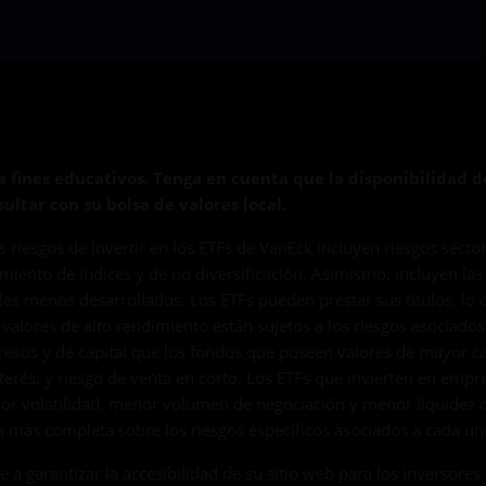
 fines educativos. Tenga en cuenta que la disponibilidad 
ultar con su bolsa de valores local.
es riesgos de invertir en los ETFs de VanEck incluyen riesgos secto
iento de índices y de no diversificación. Asimismo, incluyen las f
es menos desarrollados. Los ETFs pueden prestar sus títulos, lo 
 valores de alto rendimiento están sujetos a los riesgos asociados
esos y de capital que los fondos que poseen valores de mayor cali
interés; y riesgo de venta en corto. Los ETFs que invierten en emp
ayor volatilidad, menor volumen de negociación y menor liquidez
 más completa sobre los riesgos específicos asociados a cada uno
 garantizar la accesibilidad de su sitio web para los inversores 