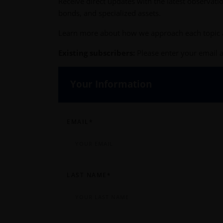
Receive direct updates with the latest observati
bonds, and specialized assets.
Learn more about how we approach each topic a
Existing subscribers:
Please enter your email a
Your Information
EMAIL
*
LAST NAME
*