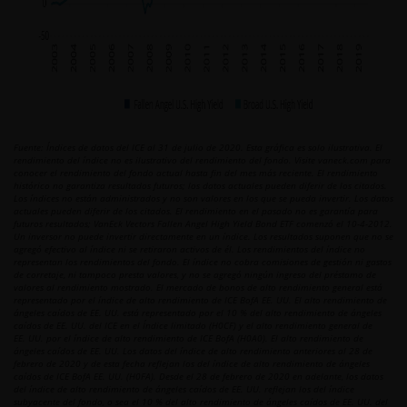
Fuente: Índices de datos del ICE al 31 de julio de 2020. Esta gráfica es solo ilustrativa. El
rendimiento del índice no es ilustrativo del rendimiento del fondo. Visite vaneck.com para
conocer el rendimiento del fondo actual hasta fin del mes más reciente. El rendimiento
histórico no garantiza resultados futuros; los datos actuales pueden diferir de los citados.
Los índices no están administrados y no son valores en los que se pueda invertir. Los datos
actuales pueden diferir de los citados. El rendimiento en el pasado no es garantía para
futuros resultados; VanEck Vectors Fallen Angel High Yield Bond ETF comenzó el 10-4-2012.
Un inversor no puede invertir directamente en un índice. Los resultados suponen que no se
agregó efectivo al índice ni se retiraron activos de él. Los rendimientos del índice no
representan los rendimientos del fondo. El índice no cobra comisiones de gestión ni gastos
de corretaje, ni tampoco presta valores, y no se agregó ningún ingreso del préstamo de
valores al rendimiento mostrado. El mercado de bonos de alto rendimiento general está
representado por el índice de alto rendimiento de ICE BofA EE. UU. El alto rendimiento de
ángeles caídos de EE. UU. está representado por el 10 % del alto rendimiento de ángeles
caídos de EE. UU. del ICE en el Índice limitado (H0CF) y el alto rendimiento general de
EE. UU. por el índice de alto rendimiento de ICE BofA (H0A0). El alto rendimiento de
ángeles caídos de EE. UU. Los datos del índice de alto rendimiento anteriores al 28 de
febrero de 2020 y de esta fecha reflejan los del índice de alto rendimiento de ángeles
caídos de ICE BofA EE. UU. (H0FA). Desde el 28 de febrero de 2020 en adelante, los datos
del índice de alto rendimiento de ángeles caídos de EE. UU. reflejan los del índice
subyacente del fondo, o sea el 10 % del alto rendimiento de ángeles caídos de EE. UU. del