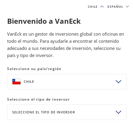
CHILE
CHILE
ESPAÑOL
ESPAÑOL
Bienvenido a VanEck
IDEAS DE INVERSIÓN Y RECURSOS EDUCATIVOS
VanEck es un gestor de inversiones global con oficinas en
PERSPECTIVAS DE INVERSIÓN
todo el mundo. Para ayudarle a encontrar el contenido
adecuado a sus necesidades de inversión, seleccione su
país y tipo de inversor.
El estímulo de la Reserva Federal
despeja el camino para la carrera
Seleccione su país/región
del oro
CHILE
24 agosto 2020
READ TIME 4 MIN
Seleccione el tipo de inversor
Bylines
Jan van Eck
SELECCIONE EL TIPO DE INVERSOR
Chief Executive Officer
COMPARTIR