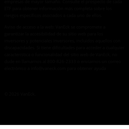
empresas de mayor tamaño. Consulte el prospecto de cada
ETF para obtener información más completa sobre los
riesgos específicos asociados a cada uno de ellos.
Aviso de acceso a la web: VanEck se compromete a
garantizar la accesibilidad de su sitio web para los
inversores y potenciales inversores, incluidos aquellos con
discapacidades. Si tiene dificultades para acceder a cualquier
característica o funcionalidad del sitio web de VanEck, no
dude en llamarnos al 800-826-2333 o enviarnos un correo
electrónico a
info@vaneck.com
para obtener ayuda
© 2026 VanEck.