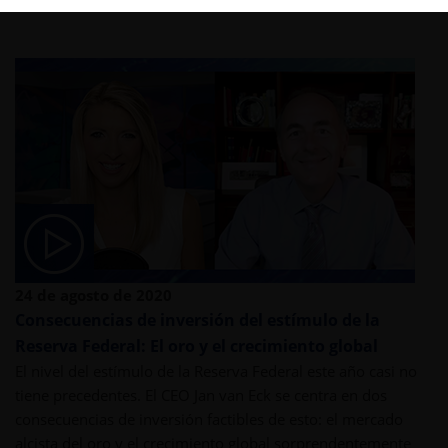
THIS LINK OPENS A NEW WINDOW
THIS LINK OPENS A NEW WINDOW
THIS LINK OPENS A NEW WINDOW
COPY
PRINT
24 de agosto de 2020
Consecuencias de inversión del estímulo de la
Reserva Federal: El oro y el crecimiento global
El nivel del estímulo de la Reserva Federal este año casi no
tiene precedentes. El CEO Jan van Eck se centra en dos
consecuencias de inversión factibles de esto: el mercado
alcista del oro y el crecimiento global sorprendentemente