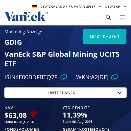
DEUTSCHLAND
/ PRIVATANLEGER
DEUTSCH
Marketing-Anzeige
JETZT KAUFEN
GDIG
VanEck S&P Global Mining UCITS
ETF
ISIN:
IE00BDFBTQ78
WKN:
A2JDEJ
UNTERLAGEN
NAV
YTD-RENDITE
11,39
%
$
63,08
Stand 06. Aug. 2026
Stand 06. Aug. 2026
FONDSVOLUMEN
GESAMTKOSTENQUOTE