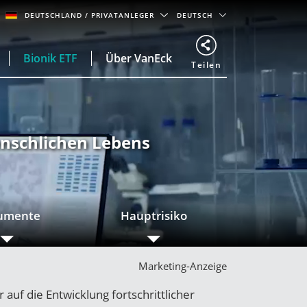
DEUTSCHLAND
/ PRIVATANLEGER
DEUTSCH
Bionik ETF
Über VanEck
Teilen
nschlichen Lebens
umente
Hauptrisiko
Marketing-Anzeige
auf die Entwicklung fortschrittlicher