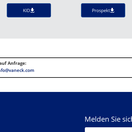
KID
Prospekt
auf Anfrage
:
nfo@vaneck.com
Melden Sie si