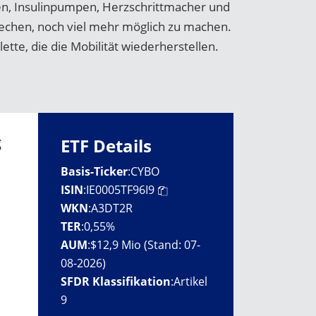
en, Insulinpumpen, Herzschrittmacher und
rechen, noch viel mehr möglich zu machen.
ette, die die Mobilität wiederherstellen.
g
ETF Details
Basis-Ticker
:
CYBO
ISIN
:
IE0005TF96I9
WKN
:
A3DT2R
TER
:
0,55%
AUM
:
$12,9 Mio (Stand: 07-
08-2026)
SFDR Klassifikation
:
Artikel
9