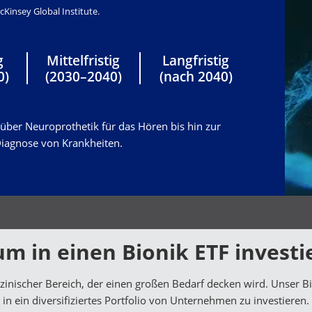
cKinsey Global Institute.
g
Mittelfristig
Langfristig
0)
(2030–2040)
(nach 2040)
über Neuroprothetik für das Hören bis hin zur
Diagnose von Krankheiten.
m in einen Bionik ETF investi
izinischer Bereich, der einen großen Bedarf decken wird. Unser B
in ein diversifiziertes Portfolio von Unternehmen zu investieren.