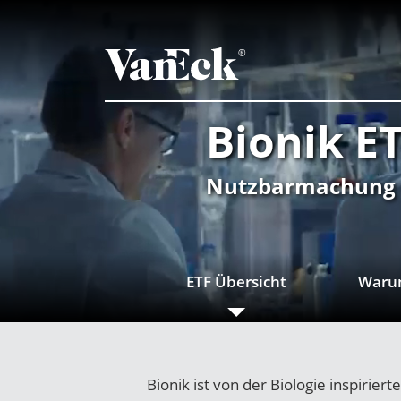
Bionik E
Nutzbarmachung d
ETF Übersicht
Warum
Bionik ist von der Biologie inspirie