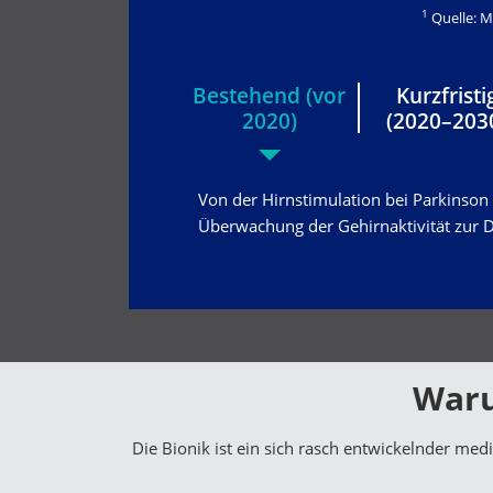
1
Quelle: M
Bestehend (vor
Kurzfristi
2020)
(2020–203
Von der Hirnstimulation bei Parkinson 
Überwachung der Gehirnaktivität zur 
Waru
Die Bionik ist ein sich rasch entwickelnder med