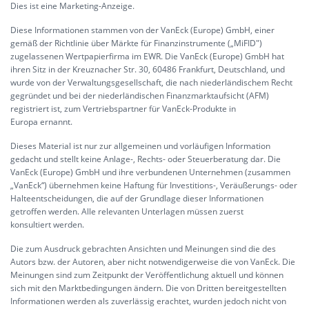
Dies ist eine Marketing-Anzeige.
Diese Informationen stammen von der VanEck (Europe) GmbH, einer
gemäß der Richtlinie über Märkte für Finanzinstrumente („MiFID")
zugelassenen Wertpapierfirma im EWR. Die VanEck (Europe) GmbH hat
ihren Sitz in der Kreuznacher Str. 30, 60486 Frankfurt, Deutschland, und
wurde von der Verwaltungsgesellschaft, die nach niederländischem Recht
gegründet und bei der niederländischen Finanzmarktaufsicht (AFM)
registriert ist, zum Vertriebspartner für VanEck-Produkte in
Europa ernannt.
Dieses Material ist nur zur allgemeinen und vorläufigen Information
gedacht und stellt keine Anlage-, Rechts- oder Steuerberatung dar. Die
VanEck (Europe) GmbH und ihre verbundenen Unternehmen (zusammen
„VanEck“) übernehmen keine Haftung für Investitions-, Veräußerungs- oder
Halteentscheidungen, die auf der Grundlage dieser Informationen
getroffen werden. Alle relevanten Unterlagen müssen zuerst
konsultiert werden.
Die zum Ausdruck gebrachten Ansichten und Meinungen sind die des
Autors bzw. der Autoren, aber nicht notwendigerweise die von VanEck. Die
Meinungen sind zum Zeitpunkt der Veröffentlichung aktuell und können
sich mit den Marktbedingungen ändern. Die von Dritten bereitgestellten
Informationen werden als zuverlässig erachtet, wurden jedoch nicht von