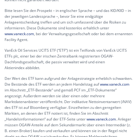
Bitte lesen Sie den Prospekt – in englischer Sprache – und das KID/KIID – in
der jeweiligen Landessprache –, bevor Sie eine endgültige
Anlageentscheidung treffen und um sich umfassend über die Risiken zu
informieren. Diese Dokumente sind kostenlos erhältlich unter
www.vaneck.com
, bei der Verwaltungsgesellschaft oder bei dem ernannten
Facility Agent.
VanEck Oil Services UCITS ETF (“ETF”) ist ein Teilfonds von VanEck UCITS
ETFs plc, einer bei der irischen Zentralbank registrierten OGAW-
Dachfondsgesellschaft, die passiv verwaltet wird und einen
Aktienindex abbildet.
Der Wert des ETF kann aufgrund der Anlagestrategie erheblich schwanken.
Die Bestände des ETF werden an jedem Handelstag auf
www.vaneck.com
im Abschnitt „ETF-Bestände“ und gemäß PCF im „ETF-Dokumente“
angezeigt. Außerdem werden sie über einen oder mehrere
Marktdatenanbieter veröffentlicht. Der indikative Nettoinventarwert (iNAV)
des ETF ist auf Bloomberg verfügbar. Einzelheiten zu den geregelten
Märkten, an denen der ETF notiert ist, finden Sie im Abschnitt
„Handelsinformationen“ auf der ETF-Seite unter
www.vaneck.com
. Anleger
müssen OGAW-Anteile auf dem Sekundärmarkt über einen Intermediär (z.
B. einen Broker) kaufen und verkaufen und können sie in der Regel nicht
direkt an den OGAW zurückverkaufen. Es können Maklergebühren