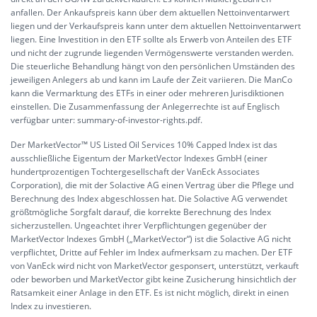
anfallen. Der Ankaufspreis kann über dem aktuellen Nettoinventarwert
liegen und der Verkaufspreis kann unter dem aktuellen Nettoinventarwert
liegen. Eine Investition in den ETF sollte als Erwerb von Anteilen des ETF
und nicht der zugrunde liegenden Vermögenswerte verstanden werden.
Die steuerliche Behandlung hängt von den persönlichen Umständen des
jeweiligen Anlegers ab und kann im Laufe der Zeit variieren. Die ManCo
kann die Vermarktung des ETFs in einer oder mehreren Jurisdiktionen
einstellen. Die Zusammenfassung der Anlegerrechte ist auf Englisch
verfügbar unter:
summary-of-investor-rights.pdf.
Der MarketVector™ US Listed Oil Services 10% Capped Index ist das
ausschließliche Eigentum der MarketVector Indexes GmbH (einer
hundertprozentigen Tochtergesellschaft der VanEck Associates
Corporation), die mit der Solactive AG einen Vertrag über die Pflege und
Berechnung des Index abgeschlossen hat. Die Solactive AG verwendet
größtmögliche Sorgfalt darauf, die korrekte Berechnung des Index
sicherzustellen. Ungeachtet ihrer Verpflichtungen gegenüber der
MarketVector Indexes GmbH („MarketVector“) ist die Solactive AG nicht
verpflichtet, Dritte auf Fehler im Index aufmerksam zu machen. Der ETF
von VanEck wird nicht von MarketVector gesponsert, unterstützt, verkauft
oder beworben und MarketVector gibt keine Zusicherung hinsichtlich der
Ratsamkeit einer Anlage in den ETF. Es ist nicht möglich, direkt in einen
Index zu investieren.