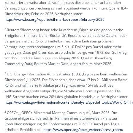
konzentrieren, weist aber darauf hin, dass diese bei einer anhaltenden
Versorgungsunterbrechung schnell abgebaut werden könnten. Quelle: IEA-
Ölmarktbericht, Februar 2026. Verfügbar unter:
https://www.iea.org/reports/oil-market-report-february-2026
2
Reuters/Bloomberg historische Kursdaten: „Ölpreise und geopolitische
Ereignisse: Ein historischer Rückblick“, Reuters, verschiedene Daten. In der
Vergangenheit ist Rohöl unmittelbar nach dem Eintreten größerer
Versorgungsunterbrechungen um 5 bis 10 Dollar pro Barrel oder mehr
gestiegen. Dazu gehörten das arabische Embargo von 1973, der Golfkrieg
von 1990 und die Anschläge von Abqaiq 2019. Quelle: Bloomberg
Commodity Data; Reuters Market Data, abgerufen im März 2026.
3
U.S. Energy Information Administration (EIA), „Engpässe beim weltweiten
Öltransport“, Juli 2023. Die EIA schätzt, dass etwa 17 bis 21 Millionen Barrel
Rohöl und raffinierte Produkte pro Tag, was etwa 15% bis 20% des
weltweiten Angebots entspricht, die Straße von Hormuz passieren. Die
LNG-Ströme machen etwa 20% des globalen Handels aus. Verfügbar unter:
https://www.eia.gov/international/content/analysis/special_topics/World_Oil_
4
OPEC+, „OPEC+ Ministerial Meeting Communiqué“, März 2026. Die
Gruppe einigte sich darauf, im Rahmen eines stufenweisen Plans zur
Produktionssteigerung die Fördermenge um 206.000 Barrel pro Tag zu
erhöhen. Erhältlich bei:
https://www.opec.org/opec_web/en/press_room/