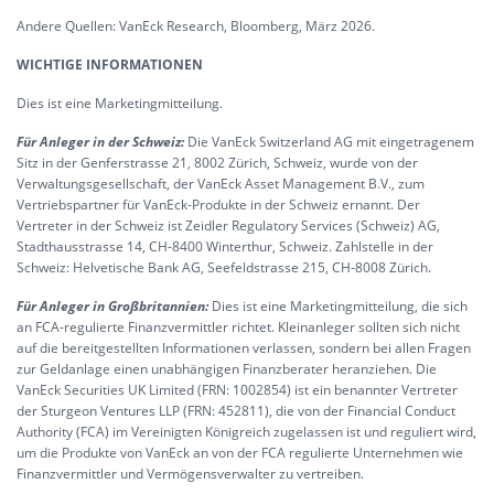
Andere Quellen: VanEck Research, Bloomberg, März 2026.
WICHTIGE INFORMATIONEN
Dies ist eine Marketingmitteilung.
Für Anleger in der Schweiz:
Die VanEck Switzerland AG mit eingetragenem
Sitz in der Genferstrasse 21, 8002 Zürich, Schweiz, wurde von der
Verwaltungsgesellschaft, der VanEck Asset Management B.V., zum
Vertriebspartner für VanEck-Produkte in der Schweiz ernannt. Der
Vertreter in der Schweiz ist Zeidler Regulatory Services (Schweiz) AG,
Stadthausstrasse 14, CH-8400 Winterthur, Schweiz. Zahlstelle in der
Schweiz: Helvetische Bank AG, Seefeldstrasse 215, CH-8008 Zürich.
Für Anleger in Großbritannien:
Dies ist eine Marketingmitteilung, die sich
an FCA-regulierte Finanzvermittler richtet. Kleinanleger sollten sich nicht
auf die bereitgestellten Informationen verlassen, sondern bei allen Fragen
zur Geldanlage einen unabhängigen Finanzberater heranziehen. Die
VanEck Securities UK Limited (FRN: 1002854) ist ein benannter Vertreter
der Sturgeon Ventures LLP (FRN: 452811), die von der Financial Conduct
Authority (FCA) im Vereinigten Königreich zugelassen ist und reguliert wird,
um die Produkte von VanEck an von der FCA regulierte Unternehmen wie
Finanzvermittler und Vermögensverwalter zu vertreiben.