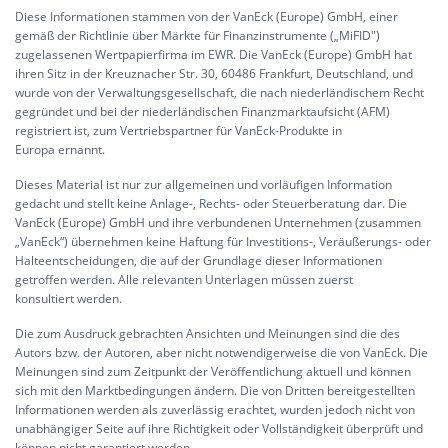
Diese Informationen stammen von der VanEck (Europe) GmbH, einer
gemäß der Richtlinie über Märkte für Finanzinstrumente („MiFID")
zugelassenen Wertpapierfirma im EWR. Die VanEck (Europe) GmbH hat
ihren Sitz in der Kreuznacher Str. 30, 60486 Frankfurt, Deutschland, und
wurde von der Verwaltungsgesellschaft, die nach niederländischem Recht
gegründet und bei der niederländischen Finanzmarktaufsicht (AFM)
registriert ist, zum Vertriebspartner für VanEck-Produkte in
Europa ernannt.
Dieses Material ist nur zur allgemeinen und vorläufigen Information
gedacht und stellt keine Anlage-, Rechts- oder Steuerberatung dar. Die
VanEck (Europe) GmbH und ihre verbundenen Unternehmen (zusammen
„VanEck“) übernehmen keine Haftung für Investitions-, Veräußerungs- oder
Halteentscheidungen, die auf der Grundlage dieser Informationen
getroffen werden. Alle relevanten Unterlagen müssen zuerst
konsultiert werden.
Die zum Ausdruck gebrachten Ansichten und Meinungen sind die des
Autors bzw. der Autoren, aber nicht notwendigerweise die von VanEck. Die
Meinungen sind zum Zeitpunkt der Veröffentlichung aktuell und können
sich mit den Marktbedingungen ändern. Die von Dritten bereitgestellten
Informationen werden als zuverlässig erachtet, wurden jedoch nicht von
unabhängiger Seite auf ihre Richtigkeit oder Vollständigkeit überprüft und
können nicht garantiert werden.