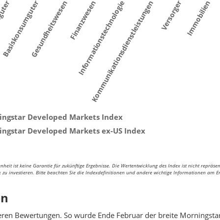
mguter
Basiskonsumguter
Versorger
Immobilien
Informationstechnologie
Kommunikationsdienstleistungen
Gesundheitswesen
Finanzwesen
ingstar Developed Markets Index
ingstar Developed Markets ex-US Index
eit ist keine Garantie für zukünftige Ergebnisse. Die Wertentwicklung des Index ist nicht repräsen
ex zu investieren. Bitte beachten Sie die Indexdefinitionen und andere wichtige Informationen am 
en
eren Bewertungen. So wurde Ende Februar der breite Morningsta