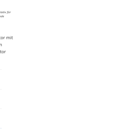
tativ für
Ende
tor mit
en
tor