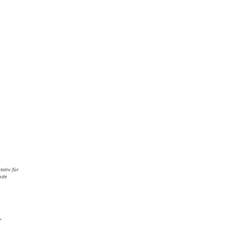
tativ für
Ende
r