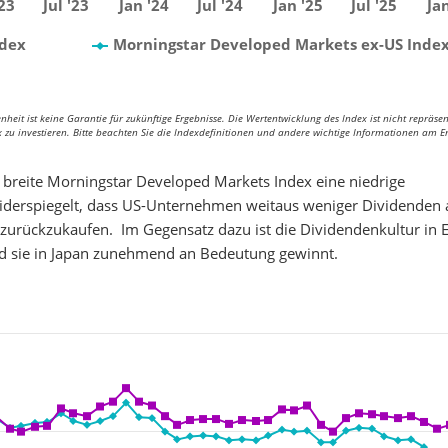
23
Jul '23
Jan '24
Jul '24
Jan '25
Jul '25
Jan
ndex
Morningstar Developed Markets ex-US Inde
eit ist keine Garantie für zukünftige Ergebnisse. Die Wertentwicklung des Index ist nicht repräsen
ex zu investieren. Bitte beachten Sie die Indexdefinitionen und andere wichtige Informationen am 
r breite Morningstar Developed Markets Index eine niedrige
widerspiegelt, dass US-Unternehmen weitaus weniger Dividenden 
n zurückzukaufen. Im Gegensatz dazu ist die Dividendenkultur in 
nd sie in Japan zunehmend an Bedeutung gewinnt.