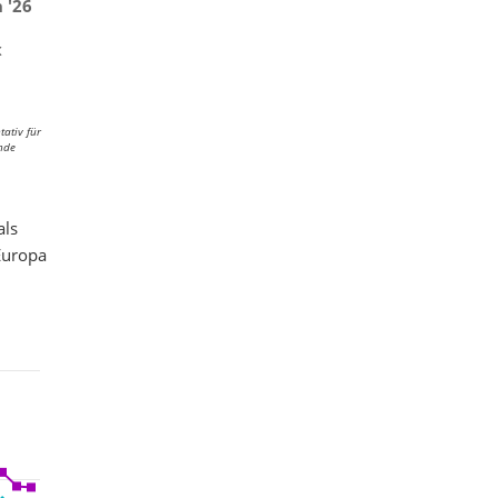
 '26
x
tativ für
Ende
als
Europa