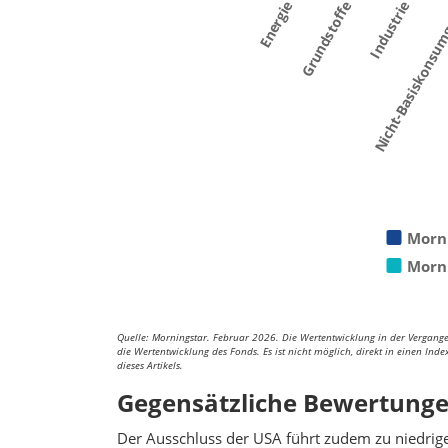
Nicht-Basiskonsu
Energie
Grundstoffe
Industrie
Morn
Morn
Quelle: Morningstar. Februar 2026. Die Wertentwicklung in der Vergangenh
die Wertentwicklung des Fonds. Es ist nicht möglich, direkt in einen Ind
dieses Artikels.
Gegensätzliche Bewertung
Der Ausschluss der USA führt zudem zu niedrig