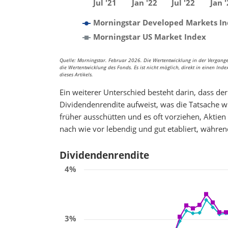
Jul '21
Jan '22
Jul '22
Jan '
Morningstar Developed Markets I
Morningstar US Market Index
Quelle: Morningstar. Februar 2026. Die Wertentwicklung in der Vergangenh
die Wertentwicklung des Fonds. Es ist nicht möglich, direkt in einen Ind
dieses Artikels.
Ein weiterer Unterschied besteht darin, dass de
Dividendenrendite aufweist, was die Tatsache 
früher ausschütten und es oft vorziehen, Aktie
nach wie vor lebendig und gut etabliert, währe
Dividendenrendite
4%
3%