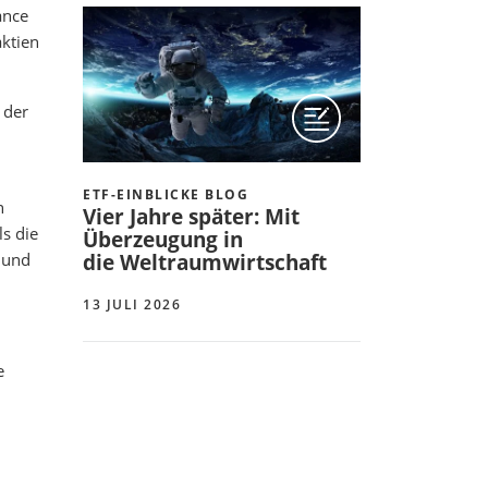
ance
aktien
 der
ETF-EINBLICKE BLOG
n
Vier Jahre später: Mit
s die
Überzeugung in
 und
die Weltraumwirtschaft
13 JULI 2026
e