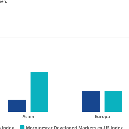
men.
Asien
Europa
 Index
Morningstar Developed Markets ex-US Index