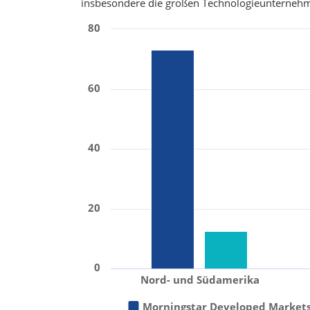
insbesondere die großen Technologieunterneh
80
60
40
20
0
Nord- und Südamerika
Morningstar Developed Markets