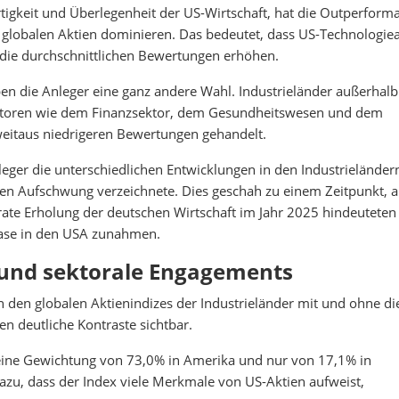
rtigkeit und Überlegenheit der US-Wirtschaft, hat die Outperform
e globalen Aktien dominieren. Das bedeutet, dass US-Technologie
d die durchschnittlichen Bewertungen erhöhen.
en die Anleger eine ganz andere Wahl. Industrieländer außerhalb
ektoren wie dem Finanzsektor, dem Gesundheitswesen und dem
weitaus niedrigeren Bewertungen gehandelt.
leger die unterschiedlichen Entwicklungen in den Industrieländer
en Aufschwung verzeichnete. Dies geschah zu einem Zeitpunkt, al
rate Erholung der deutschen Wirtschaft im Jahr 2025 hindeuteten
blase in den USA zunahmen.
 und sektorale Engagements
en den globalen Aktienindizes der Industrieländer mit und ohne di
en deutliche Kontraste sichtbar.
eine Gewichtung von 73,0% in Amerika und nur von 17,1% in
zu, dass der Index viele Merkmale von US-Aktien aufweist,