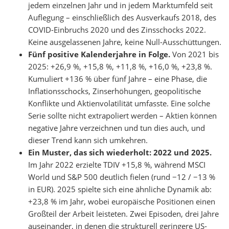
jedem einzelnen Jahr und in jedem Marktumfeld seit
Auflegung – einschließlich des Ausverkaufs 2018, des
COVID-Einbruchs 2020 und des Zinsschocks 2022.
Keine ausgelassenen Jahre, keine Null-Ausschüttungen.
Fünf positive Kalenderjahre in Folge.
Von 2021 bis
2025: +26,9 %, +15,8 %, +11,8 %, +16,0 %, +23,8 %.
Kumuliert +136 % über fünf Jahre – eine Phase, die
Inflationsschocks, Zinserhöhungen, geopolitische
Konflikte und Aktienvolatilität umfasste. Eine solche
Serie sollte nicht extrapoliert werden – Aktien können
negative Jahre verzeichnen und tun dies auch, und
dieser Trend kann sich umkehren.
Ein Muster, das sich wiederholt: 2022 und 2025.
Im Jahr 2022 erzielte TDIV +15,8 %, während MSCI
World und S&P 500 deutlich fielen (rund −12 / −13 %
in EUR). 2025 spielte sich eine ähnliche Dynamik ab:
+23,8 % im Jahr, wobei europäische Positionen einen
Großteil der Arbeit leisteten. Zwei Episoden, drei Jahre
auseinander, in denen die strukturell geringere US-