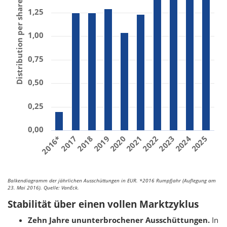
Distribution per share (€)
1,25
1,00
0,75
0,50
0,25
0,00
2018
2023
2017
2022
2016*
2021
2020
2025
2024
2019
Balkendiagramm der jährlichen Ausschüttungen in EUR. *2016 Rumpfjahr (Auflegung am
23. Mai 2016). Quelle: VanEck.
Stabilität über einen vollen Marktzyklus
Zehn Jahre ununterbrochener Ausschüttungen.
In