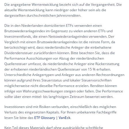
Die angegebene Wertentwicklung bezieht sich auf die Vergangenheit. Die
aktuelle Wertentwicklung kann niedriger oder höher sein als die
dargestellten durchschnittlichen Jahresrenditen.
Die in den Niederlanden domizilierten ETFs verwenden einen
Bruttowiederanlageindex im Gegensatz zu vielen anderen ETFs und
Investmentfonds, die einen Nettowiederanlageindex verwenden. Der
Vergleich mit einem Bruttowiederanlageindex ist die reinste Form, da
berücksichtigt wird, dass niederländische Anleger die einbehaltene
Dividendensteuer zurückfordern können. Bitte beachten Sie, dass die
Performance Ausschüttungen vor Abzug der niederländischen
Quellensteuer umfasst, da niederländische Anleger eine Rückerstattung
der erhobenen niederländischen Quellensteuer von 15 % erhalten.
Unterschiedliche Anlegertypen und Anleger aus anderen Rechtsordnungen
können aufgrund ihres Steuerstatus und lokaler Steuervorschriften
möglicherweise nicht dieselbe Performance erzielen. Renditen können
infolge von Währungsschwankungen steigen oder fallen. Die Performance
sollte über einen mittel- bis langfristigen Zeitraum bewertet werden.
Investitionen sind mit Risiken verbunden, einschließlich des möglichen
Verlusts des eingesetzten Kapitals. Für Ihnen unbekannte Fachbegriffe
lesen Sie bitte das
ETF Glossary | VanEck
.
Kein Teil dieses Materials darf ohne ausdrückliche schriftliche