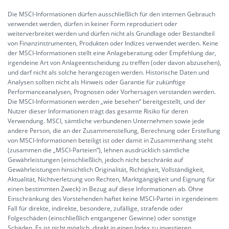
Die MSCI-Informationen dürfen ausschließlich für den internen Gebrauch
verwendet werden, dürfen in keiner Form reproduziert oder
weiterverbreitet werden und dürfen nicht als Grundlage oder Bestandteil
von Finanzinstrumenten, Produkten oder Indizes verwendet werden. Keine
der MSCI-Informationen stellt eine Anlageberatung oder Empfehlung dar,
irgendeine Art von Anlageentscheidung zu treffen (oder davon abzusehen),
und darf nicht als solche herangezogen werden. Historische Daten und
Analysen sollten nicht als Hinweis oder Garantie für zukünftige
Performanceanalysen, Prognosen oder Vorhersagen verstanden werden.
Die MSCI-Informationen werden „wie besehen“ bereitgestellt, und der
Nutzer dieser Informationen trägt das gesamte Risiko für deren
Verwendung. MSCI, sämtliche verbundenen Unternehmen sowie jede
andere Person, die an der Zusammenstellung, Berechnung oder Erstellung
von MSCI-Informationen beteiligt ist oder damit in Zusammenhang steht
(zusammen die „MSCI-Parteien“), lehnen ausdrücklich sämtliche
Gewährleistungen (einschließlich, jedoch nicht beschränkt auf
Gewährleistungen hinsichtlich Originalität, Richtigkeit, Vollständigkeit,
Aktualität, Nichtverletzung von Rechten, Marktgängigkeit und Eignung für
einen bestimmten Zweck) in Bezug auf diese Informationen ab. Ohne
Einschränkung des Vorstehenden haftet keine MSCI-Partei in irgendeinem
Fall für direkte, indirekte, besondere, zufällige, strafende oder
Folgeschäden (einschließlich entgangener Gewinne) oder sonstige
Schäden. Es ist nicht möglich, direkt in einen Index zu investieren.