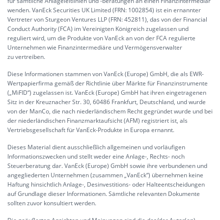
für sämtliche Anlageleitlinien und -beratungen an einen Finanzintermediär
wenden. VanEck Securities UK Limited (FRN: 1002854) ist ein ernannter
Vertreter von Sturgeon Ventures LLP (FRN: 452811), das von der Financial
Conduct Authority (FCA) im Vereinigten Königreich zugelassen und
reguliert wird, um die Produkte von VanEck an von der FCA regulierte
Unternehmen wie Finanzintermediäre und Vermögensverwalter
zu vertreiben.
Diese Informationen stammen von VanEck (Europe) GmbH, die als EWR-
Wertpapierfirma gemäß der Richtlinie über Märkte für Finanzinstrumente
(„MiFID“) zugelassen ist. VanEck (Europe) GmbH hat ihren eingetragenen
Sitz in der Kreuznacher Str. 30, 60486 Frankfurt, Deutschland, und wurde
von der ManCo, die nach niederländischem Recht gegründet wurde und bei
der niederländischen Finanzmarktaufsicht (AFM) registriert ist, als
Vertriebsgesellschaft für VanEck-Produkte in Europa ernannt.
Dieses Material dient ausschließlich allgemeinen und vorläufigen
Informationszwecken und stellt weder eine Anlage-, Rechts- noch
Steuerberatung dar. VanEck (Europe) GmbH sowie ihre verbundenen und
angegliederten Unternehmen (zusammen „VanEck“) übernehmen keine
Haftung hinsichtlich Anlage-, Desinvestitions- oder Halteentscheidungen
auf Grundlage dieser Informationen. Sämtliche relevanten Dokumente
sollten zuvor konsultiert werden.