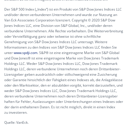
Der S&P 500 Index („Index“) ist ein Produkt von S&P Dow Jones Indices LLC
und/oder deren verbundenen Unternehmen und wurde zur Nutzung an
Van Eck Associates Corporation lizenziert. Copyright © 2020 S&P Dow
Jones Indices LLC, eine Division von S&P Global, Inc., und/oder deren
verbundene Unternehmen. Alle Rechte vorbehalten. Die Weiterverbreitung
oder Vervielfältigung ganz oder teilweise ist ohne schriftliche
Genehmigung von S&P Dow Jones Indices LLC untersagt. Weitere
Informationen zu den Indizes von S&P Dow Jones Indices LLC finden Sie
unter
www.spdji.com
. S&P® ist eine eingetragene Marke von S&P Global
und Dow Jones® ist eine eingetragene Marke von Dow Jones Trademark
Holdings LLC. Weder S&P Dow Jones Indices LLC, Dow Jones Trademark
Holdings LLC, deren verbundene Unternehmen noch deren Drittanbieter-
Lizenzgeber geben ausdrücklich oder stillschweigend eine Zusicherung
oder Garantie hinsichtlich der Fähigkeit eines Indexes ab, die Anlageklasse
oder den Marktsektor, den er abzubilden vorgibt, korrekt darzustellen, und
weder S&P Dow Jones Indices LLC, Dow Jones Trademark Holdings LLC,
deren verbundene Unternehmen noch deren Drittanbieter-Lizenzgeber
haften für Fehler, Auslassungen oder Unterbrechungen eines Indexes oder
der darin enthaltenen Daten. Es ist nicht möglich, direkt in einen Index
zu investieren.
Quelle: VanEck.