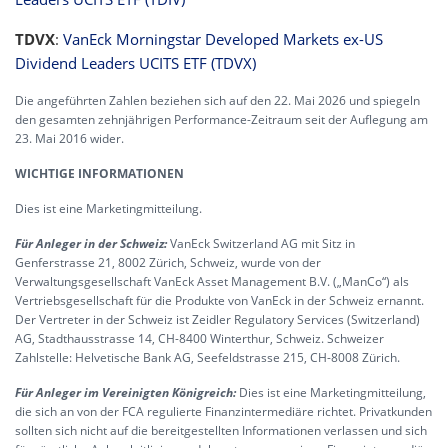
TDVX
:
VanEck Morningstar Developed Markets ex-US
Dividend Leaders UCITS ETF (TDVX)
Die angeführten Zahlen beziehen sich auf den 22. Mai 2026 und spiegeln
den gesamten zehnjährigen Performance-Zeitraum seit der Auflegung am
23. Mai 2016 wider.
WICHTIGE INFORMATIONEN
Dies ist eine Marketingmitteilung.
Für Anleger in der Schweiz:
VanEck Switzerland AG mit Sitz in
Genferstrasse 21, 8002 Zürich, Schweiz, wurde von der
Verwaltungsgesellschaft VanEck Asset Management B.V. („ManCo“) als
Vertriebsgesellschaft für die Produkte von VanEck in der Schweiz ernannt.
Der Vertreter in der Schweiz ist Zeidler Regulatory Services (Switzerland)
AG, Stadthausstrasse 14, CH-8400 Winterthur, Schweiz. Schweizer
Zahlstelle: Helvetische Bank AG, Seefeldstrasse 215, CH-8008 Zürich.
Für Anleger im Vereinigten Königreich:
Dies ist eine Marketingmitteilung,
die sich an von der FCA regulierte Finanzintermediäre richtet. Privatkunden
sollten sich nicht auf die bereitgestellten Informationen verlassen und sich