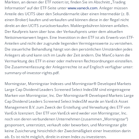
Märkten, an denen der ETF notiert ist, finden Sie im Abschnitt „Trading
Information“ auf der ETF-Seite unter
www.vaneck.com
. Anleger müssen
Anteile des UCITS über den Sekundärmarkt über einen Intermediär (z. B.
einen Broker) kaufen und verkaufen und können diese in der Regel nicht
direkt an den UCITS zurückverkaufen. Maklergebühren können anfallen.
Der Kaufpreis kann über bzw. der Verkaufspreis unter dem aktuellen
Nettoinventarwert liegen. Eine Investition in den ETF ist als Erwerb von ETF-
Anteilen und nicht der zugrunde liegenden Vermögenswerte zu verstehen.
Die steuerliche Behandlung hängt von den persönlichen Umständen jedes
Anlegers ab und kann sich im Laufe der Zeit ändern. Die ManCo kann die
Vermarktung des ETF in einer oder mehreren Rechtsordnungen einstellen.
Die Zusammenfassung der Anlegerrechte ist auf Englisch verfügbar unter:
summary-of-investor-rights.pdf.
Morningstar, Morningstar Indexes und Morningstar® Developed Markets
Large Cap Dividend Leaders Screened Select IndexSM sind eingetragene
Marken von Morningstar, Inc. Der Morningstar® Developed Markets Large
Cap Dividend Leaders Screened Select IndexSM wurde an VanEck Asset
Management B.V. zum Zweck der Erstellung und Verwaltung des ETF von
VanEck lizenziert. Der ETF von VanEck wird weder von Morningstar, Inc.
noch von deren verbundenen Unternehmen (zusammen „Morningstar“)
gesponsert, unterstützt, verkauft oder beworben, und Morningstar gibt
keine Zusicherung hinsichtlich der Zweckmäßigkeit einer Investition darin
ab. Es ist nicht möglich, direkt in einen Index zu investieren.