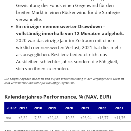
Gewichtung des Fonds einen Gegenwind für den
breiten Markt in einen Rückenwind für die Strategie
verwandelte.
Ein einziger nennenswerter Drawdown –
vollständig innerhalb von 12 Monaten aufgeholt.
2020 war das einzige Jahr im Zeitraum mit einem
wirklich nennenswerten Verlust; 2021 hat dies mehr
als ausgeglichen. Resilienz bedeutet nicht das
Ausbleiben schlechter Jahre, sondern die Fähigkeit,
sich von ihnen zu erholen.
Die obigen Angaben beziehen sich auf die Wertentwicklung in der Vergangenheit. Diese ist
kein verlässlicher Indikator für zukünftige Ergebnisse.
Kalenderjahres-Performance, % (NAV, EUR)
2016*
2017
2018
2019
2020
2021
2022
2023
n/a
+3,32
-7,53
+22,48
-10,33
+26,94
+15,77
+11,76
*2016 Rumpfjahr (Auflegung am 23. Mai 2016). Quelle: VanEck, Morningstar. Die