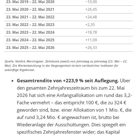
23. Mai 2019 – 22. Mai 2020
−10,90
23. Mai 2020 – 22. Mai 2021
+26,45
23. Mai 2021 – 22. Mai 2022
+24,48
23. Mai 2022 – 22. Mai 2023
+2,35
23. Mai 2023 – 22. Mai 2024
+18,78
23. Mai 2024 – 22. Mai 2025
+11,09
23. Mai 2025 – 22. Mai 2026
+26,33
Quelle: VanEck, Morningstar. Zeiträume jeweils von Jahrestag zu Jahrestag (23. Mai – 22.
Mai). Die Wertentwicklung in der Vergangenheit ist kein verlässlicher Indikator für
zukünftige Ergebnisse.
Gesamtrendite von +223,9 % seit Auflegung.
Über
den gesamten Zehnjahreszeitraum bis zum 22. Mai
2026 hat sich eine Anfangsallokation um rund das 3,2-
Fache vermehrt – das entspricht 100 €, die zu 324 €
geworden sind, bzw. einer Allokation von 1 Mio. €, die
auf rund 3,24 Mio. € angewachsen ist, brutto bei
Wiederanlage der Ausschüttungen. Dies spiegelt ein
spezifisches Zehnjahresfenster wider; das Kapital