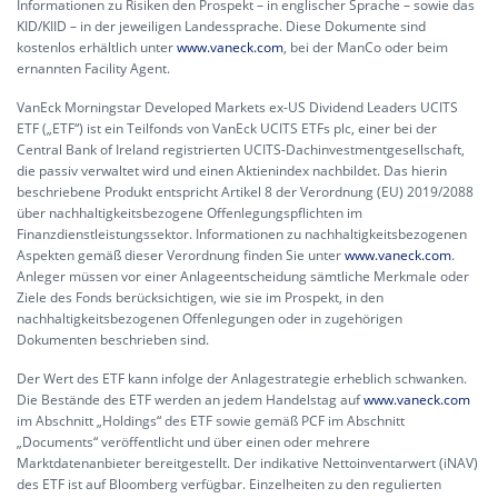
Informationen zu Risiken den Prospekt – in englischer Sprache – sowie das
KID/KIID – in der jeweiligen Landessprache. Diese Dokumente sind
kostenlos erhältlich unter
www.vaneck.com
, bei der ManCo oder beim
ernannten Facility Agent.
VanEck Morningstar Developed Markets ex-US Dividend Leaders UCITS
ETF („ETF“) ist ein Teilfonds von VanEck UCITS ETFs plc, einer bei der
Central Bank of Ireland registrierten UCITS-Dachinvestmentgesellschaft,
die passiv verwaltet wird und einen Aktienindex nachbildet. Das hierin
beschriebene Produkt entspricht Artikel 8 der Verordnung (EU) 2019/2088
über nachhaltigkeitsbezogene Offenlegungspflichten im
Finanzdienstleistungssektor. Informationen zu nachhaltigkeitsbezogenen
Aspekten gemäß dieser Verordnung finden Sie unter
www.vaneck.com
.
Anleger müssen vor einer Anlageentscheidung sämtliche Merkmale oder
Ziele des Fonds berücksichtigen, wie sie im Prospekt, in den
nachhaltigkeitsbezogenen Offenlegungen oder in zugehörigen
Dokumenten beschrieben sind.
Der Wert des ETF kann infolge der Anlagestrategie erheblich schwanken.
Die Bestände des ETF werden an jedem Handelstag auf
www.vaneck.com
im Abschnitt „Holdings“ des ETF sowie gemäß PCF im Abschnitt
„Documents“ veröffentlicht und über einen oder mehrere
Marktdatenanbieter bereitgestellt. Der indikative Nettoinventarwert (iNAV)
des ETF ist auf Bloomberg verfügbar. Einzelheiten zu den regulierten