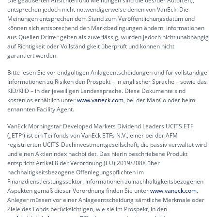
Die geäußerten Ansichten und Meinungen sind die des/der Autor(en),
entsprechen jedoch nicht notwendigerweise denen von VanEck. Die
Meinungen entsprechen dem Stand zum Veröffentlichungsdatum und
können sich entsprechend den Marktbedingungen ändern. Informationen
aus Quellen Dritter gelten als zuverlässig, wurden jedoch nicht unabhängig
auf Richtigkeit oder Vollständigkeit überprüft und können nicht
garantiert werden.
Bitte lesen Sie vor endgültigen Anlageentscheidungen und für vollständige
Informationen zu Risiken den Prospekt – in englischer Sprache – sowie das
KID/KIID – in der jeweiligen Landessprache. Diese Dokumente sind
kostenlos erhältlich unter
www.vaneck.com
, bei der ManCo oder beim
ernannten Facility Agent.
VanEck Morningstar Developed Markets Dividend Leaders UCITS ETF
(„ETF“) ist ein Teilfonds von VanEck ETFs N.V., einer bei der AFM
registrierten UCITS-Dachinvestmentgesellschaft, die passiv verwaltet wird
und einen Aktienindex nachbildet. Das hierin beschriebene Produkt
entspricht Artikel 8 der Verordnung (EU) 2019/2088 über
nachhaltigkeitsbezogene Offenlegungspflichten im
Finanzdienstleistungssektor. Informationen zu nachhaltigkeitsbezogenen
Aspekten gemäß dieser Verordnung finden Sie unter
www.vaneck.com
.
Anleger müssen vor einer Anlageentscheidung sämtliche Merkmale oder
Ziele des Fonds berücksichtigen, wie sie im Prospekt, in den