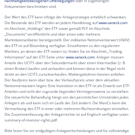
nachhaltigkeitsbezogenen Offenlegungen
oder in zugehörigen
Dokumenten beschrieben sind.
Der Wert des ETF kann infolge der Anlagestrategie erheblich schwanken.
Die Bestände des ETF werden an jedem Handelstag auf
www.vaneck.com
im Abschnitt „Holdings“ des ETF sowie gemäß PCF im Abschnitt
„Documents“ veröffentlicht und über einen oder mehrere
Marktdatenanbieter bereitgestellt. Der indikative Nettoinventarwert (iNAV)
des ETF ist auf Bloomberg verfügbar. Einzelheiten zu den regulierten
Märkten, an denen der ETF notiert ist, finden Sie im Abschnitt „Trading
Information“ auf der ETF-Seite unter
www.vaneck.com
. Anleger müssen
Anteile des UCITS über den Sekundärmarkt über einen Intermediär (z. B.
einen Broker) kaufen und verkaufen und können diese in der Regel nicht
direkt an den UCITS zurückverkaufen. Maklergebühren können anfallen.
Der Kaufpreis kann über bzw. der Verkaufspreis unter dem aktuellen
Nettoinventarwert liegen. Eine Investition in den ETF ist als Erwerb von ETF-
Anteilen und nicht der zugrunde liegenden Vermögenswerte zu verstehen.
Die steuerliche Behandlung hängt von den persönlichen Umständen jedes
Anlegers ab und kann sich im Laufe der Zeit ändern. Die ManCo kann die
Vermarktung des ETF in einer oder mehreren Rechtsordnungen einstellen.
Die Zusammenfassung der Anlegerrechte ist auf Englisch verfügbar unter:
summary-of-investor-rights.pdf.
Bitte lesen Sie vor endgültigen Anlageentscheidungen und für vollständige