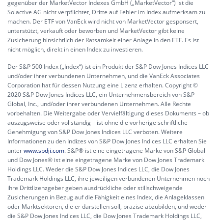
gegenüber der MarketVector Indexes GmbH („MarketVector“) ist die
Solactive AG nicht verpflichtet, Dritte auf Fehler im Index aufmerksam zu
machen. Der ETF von VanEck wird nicht von MarketVector gesponsert,
unterstützt, verkauft oder beworben und MarketVector gibt keine
Zusicherung hinsichtlich der Ratsamkeit einer Anlage in den ETF. Es ist
nicht möglich, direkt in einen Index zu investieren.
Der S&P 500 Index („Index“) ist ein Produkt der S&P Dow Jones Indices LLC
und/oder ihrer verbundenen Unternehmen, und die VanEck Associates
Corporation hat für dessen Nutzung eine Lizenz erhalten. Copyright ©
2020 S&P Dow Jones Indices LLC, ein Unternehmensbereich von S&P
Global, Inc., und/oder ihrer verbundenen Unternehmen. Alle Rechte
vorbehalten. Die Weitergabe oder Vervielfältigung dieses Dokuments – ob
auszugsweise oder vollständig – ist ohne die vorherige schriftliche
Genehmigung von S&P Dow Jones Indices LLC verboten. Weitere
Informationen zu den Indizes von S&P Dow Jones Indices LLC erhalten Sie
unter
www.spdji.com
. S&P® ist eine eingetragene Marke von S&P Global
und Dow Jones® ist eine eingetragene Marke von Dow Jones Trademark
Holdings LLC. Weder die S&P Dow Jones Indices LLC, die Dow Jones
Trademark Holdings LLC, ihre jeweiligen verbundenen Unternehmen noch
ihre Drittlizenzgeber geben ausdrückliche oder stillschweigende
Zusicherungen in Bezug auf die Fähigkeit eines Index, die Anlageklassen
oder Marktsektoren, die er darstellen soll, präzise abzubilden, und weder
die S&P Dow Jones Indices LLC, die Dow Jones Trademark Holdings LLC,