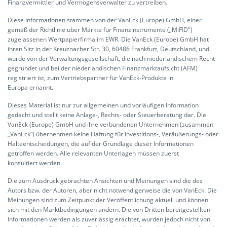
Finanzvermittler und Vermögensverwalter zu vertreiben.
Diese Informationen stammen von der VanEck (Europe) GmbH, einer
gemäß der Richtlinie über Märkte für Finanzinstrumente („MiFID")
zugelassenen Wertpapierfirma im EWR. Die VanEck (Europe) GmbH hat
ihren Sitz in der Kreuznacher Str. 30, 60486 Frankfurt, Deutschland, und
wurde von der Verwaltungsgesellschaft, die nach niederländischem Recht
gegründet und bei der niederländischen Finanzmarktaufsicht (AFM)
registriert ist, zum Vertriebspartner für VanEck-Produkte in
Europa ernannt.
Dieses Material ist nur zur allgemeinen und vorläufigen Information
gedacht und stellt keine Anlage-, Rechts- oder Steuerberatung dar. Die
VanEck (Europe) GmbH und ihre verbundenen Unternehmen (zusammen
„VanEck“) übernehmen keine Haftung für Investitions-, Veräußerungs- oder
Halteentscheidungen, die auf der Grundlage dieser Informationen
getroffen werden. Alle relevanten Unterlagen müssen zuerst
konsultiert werden.
Die zum Ausdruck gebrachten Ansichten und Meinungen sind die des
Autors bzw. der Autoren, aber nicht notwendigerweise die von VanEck. Die
Meinungen sind zum Zeitpunkt der Veröffentlichung aktuell und können
sich mit den Marktbedingungen ändern. Die von Dritten bereitgestellten
Informationen werden als zuverlässig erachtet, wurden jedoch nicht von