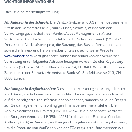
WICHTIGE INFORMATIONEN
Dies ist eine Marketingmitteilung.
Für Anleger in der Schweiz:
Die VanEck Switzerland AG mit eingetragenem
Sitz in der Genferstrasse 21, 8002 Zürich, Schweiz, wurde von der
Verwaltungsgesellschaft, der VanEck Asset Management B.V., zum
Vertriebspartner für VanEck-Produkte in der Schweiz ernannt. (“ManCo”).
Der aktuelle Verkaufsprospekt, die Satzung, das Basisinformationsblatt
sowie die Jahres- und Halbjahresberichte sind auf unserer Website
www.vaneck.com
verfügbar oder können kostenlos von der Schweizer
Vertretung unter folgender Adresse bezogen werden: Zeidler Regulatory
Services (Schweiz) AG, Stadthausstrasse 14, CH-8400 Winterthur, Schweiz.
Zahlstelle in der Schweiz: Helvetische Bank AG, Seefeldstrasse 215, CH-
8008 Zürich.
Für Anleger in Großbritannien:
Dies ist eine Marketingmitteilung, die sich
an FCA-regulierte Finanzvermittler richtet. Kleinanleger sollten sich nicht
auf die bereitgestellten Informationen verlassen, sondern bei allen Fragen
zur Geldanlage einen unabhängigen Finanzberater heranziehen. Die
VanEck Securities UK Limited (FRN: 1002854) ist ein benannter Vertreter
der Sturgeon Ventures LLP (FRN: 452811), die von der Financial Conduct
Authority (FCA) im Vereinigten Königreich zugelassen ist und reguliert wird,
um die Produkte von VanEck an von der FCA regulierte Unternehmen wie