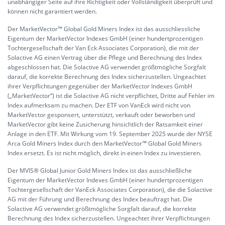
unabhängiger Seite auf ihre Richtigkeit oder Vollständigkeit überprüft und
können nicht garantiert werden.
Der MarketVector™ Global Gold Miners Index ist das ausschliessliche
Eigentum der MarketVector Indexes GmbH (einer hundertprozentigen
Tochtergesellschaft der Van Eck Associates Corporation), die mit der
Solactive AG einen Vertrag über die Pflege und Berechnung des Index
abgeschlossen hat. Die Solactive AG verwendet größtmögliche Sorgfalt
darauf, die korrekte Berechnung des Index sicherzustellen. Ungeachtet
ihrer Verpflichtungen gegenüber der MarketVector Indexes GmbH
(„MarketVector“) ist die Solactive AG nicht verpflichtet, Dritte auf Fehler im
Index aufmerksam zu machen. Der ETF von VanEck wird nicht von
MarketVector gesponsert, unterstützt, verkauft oder beworben und
MarketVector gibt keine Zusicherung hinsichtlich der Ratsamkeit einer
Anlage in den ETF. Mit Wirkung vom 19. September 2025 wurde der NYSE
Arca Gold Miners Index durch den MarketVector™ Global Gold Miners
Index ersetzt. Es ist nicht möglich, direkt in einen Index zu investieren.
Der MVIS® Global Junior Gold Miners Index ist das ausschließliche
Eigentum der MarketVector Indexes GmbH (einer hundertprozentigen
Tochtergesellschaft der VanEck Associates Corporation), die die Solactive
AG mit der Führung und Berechnung des Index beauftragt hat. Die
Solactive AG verwendet größtmögliche Sorgfalt darauf, die korrekte
Berechnung des Index sicherzustellen. Ungeachtet ihrer Verpflichtungen