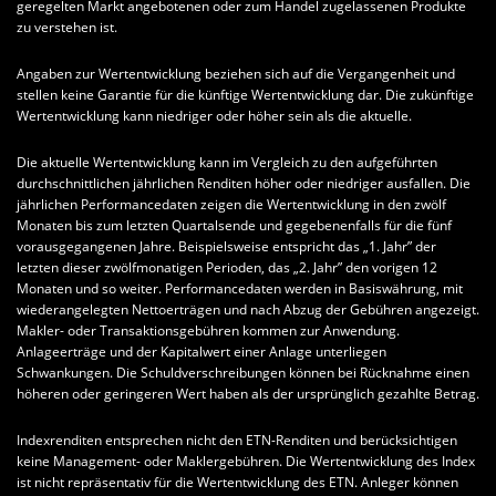
geregelten Markt angebotenen oder zum Handel zugelassenen Produkte
zu verstehen ist.
Angaben zur Wertentwicklung beziehen sich auf die Vergangenheit und
stellen keine Garantie für die künftige Wertentwicklung dar. Die zukünftige
Wertentwicklung kann niedriger oder höher sein als die aktuelle.
Die aktuelle Wertentwicklung kann im Vergleich zu den aufgeführten
durchschnittlichen jährlichen Renditen höher oder niedriger ausfallen. Die
jährlichen Performancedaten zeigen die Wertentwicklung in den zwölf
Monaten bis zum letzten Quartalsende und gegebenenfalls für die fünf
vorausgegangenen Jahre. Beispielsweise entspricht das „1. Jahr” der
letzten dieser zwölfmonatigen Perioden, das „2. Jahr” den vorigen 12
Monaten und so weiter. Performancedaten werden in Basiswährung, mit
wiederangelegten Nettoerträgen und nach Abzug der Gebühren angezeigt.
Makler- oder Transaktionsgebühren kommen zur Anwendung.
Anlageerträge und der Kapitalwert einer Anlage unterliegen
Schwankungen. Die Schuldverschreibungen können bei Rücknahme einen
höheren oder geringeren Wert haben als der ursprünglich gezahlte Betrag.
Indexrenditen entsprechen nicht den ETN-Renditen und berücksichtigen
keine Management- oder Maklergebühren. Die Wertentwicklung des Index
ist nicht repräsentativ für die Wertentwicklung des ETN. Anleger können