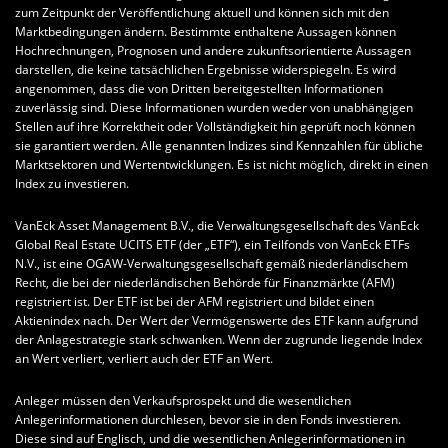
zum Zeitpunkt der Veröffentlichung aktuell und können sich mit den
Marktbedingungen ändern. Bestimmte enthaltene Aussagen können
Hochrechnungen, Prognosen und andere zukunftsorientierte Aussagen
darstellen, die keine tatsächlichen Ergebnisse widerspiegeln. Es wird
angenommen, dass die von Dritten bereitgestellten Informationen
zuverlässig sind. Diese Informationen wurden weder von unabhängigen
Stellen auf ihre Korrektheit oder Vollständigkeit hin geprüft noch können
sie garantiert werden. Alle genannten Indizes sind Kennzahlen für übliche
Marktsektoren und Wertentwicklungen. Es ist nicht möglich, direkt in einen
Index zu investieren.
VanEck Asset Management B.V., die Verwaltungsgesellschaft des VanEck
Global Real Estate UCITS ETF (der „ETF“), ein Teilfonds von VanEck ETFs
N.V., ist eine OGAW-Verwaltungsgesellschaft gemäß niederländischem
Recht, die bei der niederländischen Behörde für Finanzmärkte (AFM)
registriert ist. Der ETF ist bei der AFM registriert und bildet einen
Aktienindex nach. Der Wert der Vermögenswerte des ETF kann aufgrund
der Anlagestrategie stark schwanken. Wenn der zugrunde liegende Index
an Wert verliert, verliert auch der ETF an Wert.
Anleger müssen den Verkaufsprospekt und die wesentlichen
Anlegerinformationen durchlesen, bevor sie in den Fonds investieren.
Diese sind auf Englisch, und die wesentlichen Anlegerinformationen in