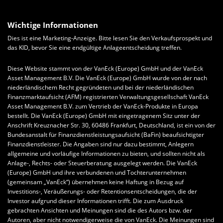
Wichtige Informationen
Dies ist eine Marketing-Anzeige. Bitte lesen Sie den Verkaufsprospekt und
das KID, bevor Sie eine endgültige Anlageentscheidung treffen.
Diese Website stammt von der VanEck (Europe) GmbH und der VanEck
Asset Management B.V. Die VanEck (Europe) GmbH wurde von der nach
niederländischem Recht gegründeten und bei der niederländischen
Finanzmarktaufsicht (AFM) registrierten Verwaltungsgesellschaft VanEck
Asset Management B.V. zum Vertrieb der VanEck-Produkte in Europa
bestellt. Die VanEck (Europe) GmbH mit eingetragenem Sitz unter der
Anschrift Kreuznacher Str. 30, 60486 Frankfurt, Deutschland, ist ein von der
Bundesanstalt für Finanzdienstleistungsaufsicht (BaFin) beaufsichtigter
Finanzdienstleister. Die Angaben sind nur dazu bestimmt, Anlegern
allgemeine und vorläufige Informationen zu bieten, und sollten nicht als
Anlage-, Rechts- oder Steuerberatung ausgelegt werden. Die VanEck
(Europe) GmbH und ihre verbundenen und Tochterunternehmen
(gemeinsam „VanEck“) übernehmen keine Haftung in Bezug auf
Investitions-, Veräußerungs- oder Retentionsentscheidungen, die der
Investor aufgrund dieser Informationen trifft. Die zum Ausdruck
gebrachten Ansichten und Meinungen sind die des Autors bzw. der
Autoren, aber nicht notwendigerweise die von VanEck. Die Meinungen sind