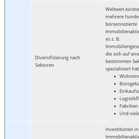
Weltweit existi
mehrere hunde
börsennotierte
Immobilienaktie
es z. B.
Immobiliengesel
die sich auf ein
Diversifizierung nach
bestimmten Sek
Sektoren
spezialisiert ha
Wohnimm
Bürogeb
Einkaufs
Logistikf
Fabriken
Und viel
Investitionen in
Immobilienakti