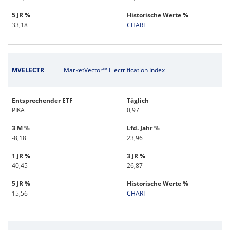
5 JR %
Historische Werte %
33,18
CHART
MVELECTR
MarketVector™ Electrification Index
Entsprechender ETF
Täglich
PIKA
0,97
3 M %
Lfd. Jahr %
-8,18
23,96
1 JR %
3 JR %
40,45
26,87
5 JR %
Historische Werte %
15,56
CHART