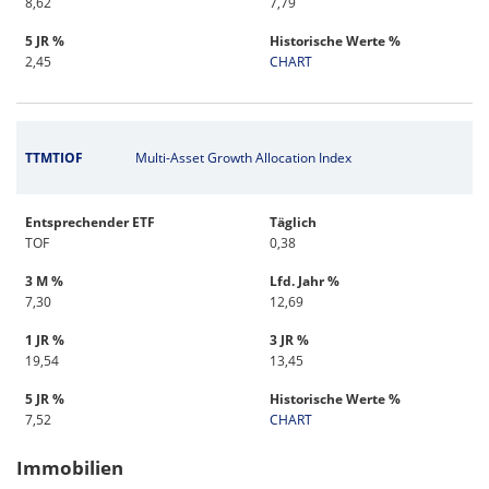
8,62
7,79
5 JR %
Historische Werte %
2,45
CHART
TTMTIOF
Multi-Asset Growth Allocation Index
Entsprechender ETF
Täglich
TOF
0,38
3 M %
Lfd. Jahr %
7,30
12,69
1 JR %
3 JR %
19,54
13,45
5 JR %
Historische Werte %
7,52
CHART
Immobilien