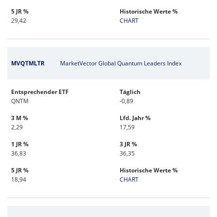
5 JR %
Historische Werte %
29,42
CHART
MVQTMLTR
MarketVector Global Quantum Leaders Index
Entsprechender ETF
Täglich
QNTM
-0,89
3 M %
Lfd. Jahr %
2,29
17,59
1 JR %
3 JR %
36,83
36,35
5 JR %
Historische Werte %
18,94
CHART