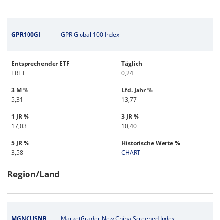
GPR100GI
GPR Global 100 Index
Entsprechender ETF
Täglich
TRET
0,24
3 M %
Lfd. Jahr %
5,31
13,77
1 JR %
3 JR %
17,03
10,40
5 JR %
Historische Werte %
3,58
CHART
Region/Land
MGNCUSNR
MarketGrader New China Screened Index