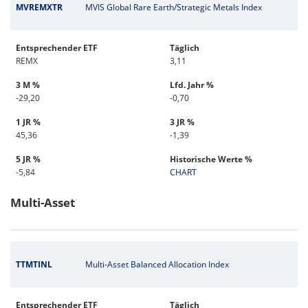
MVREMXTR
MVIS Global Rare Earth/Strategic Metals Index
Entsprechender ETF
Täglich
REMX
3,11
3 M %
Lfd. Jahr %
-29,20
-0,70
1 JR %
3 JR %
45,36
-1,39
5 JR %
Historische Werte %
-5,84
CHART
Multi-Asset
TTMTINL
Multi-Asset Balanced Allocation Index
Entsprechender ETF
Täglich