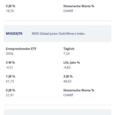
5 JR %
Historische Werte %
18,76
CHART
MVGDXJTR
MVIS Global Junior Gold Miners Index
Entsprechender ETF
Täglich
GDXJ
7,24
3 M %
Lfd. Jahr %
-4,31
-4,82
1 JR %
3 JR %
61,73
48,83
5 JR %
Historische Werte %
21,91
CHART