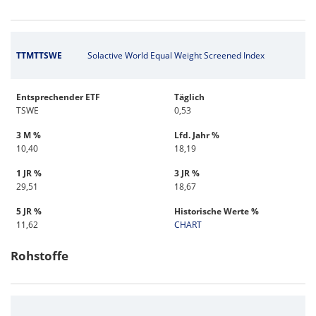
TTMTTSWE
Solactive World Equal Weight Screened Index
Entsprechender ETF
Täglich
TSWE
0,53
3 M %
Lfd. Jahr %
10,40
18,19
1 JR %
3 JR %
29,51
18,67
5 JR %
Historische Werte %
11,62
CHART
Rohstoffe