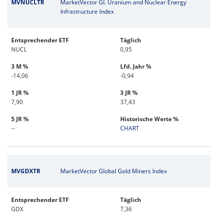
MVNUCLTR
MarketVector Gl. Uranium and Nuclear Energy
Infrastructure Index
Entsprechender ETF
Täglich
NUCL
0,95
3 M %
Lfd. Jahr %
-14,06
-0,94
1 JR %
3 JR %
7,90
37,43
5 JR %
Historische Werte %
--
CHART
MVGDXTR
MarketVector Global Gold Miners Index
Entsprechender ETF
Täglich
GDX
7,36