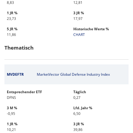
8,83
12,81
1 JR %
3 JR %
23,73
17,97
5 JR %
Historische Werte %
11,86
CHART
Thematisch
MVDEFTR
MarketVector Global Defense Industry Index
Entsprechender ETF
Täglich
DFNS
0,27
3 M %
Lfd. Jahr %
-0,95
6,50
1 JR %
3 JR %
10,21
39,86