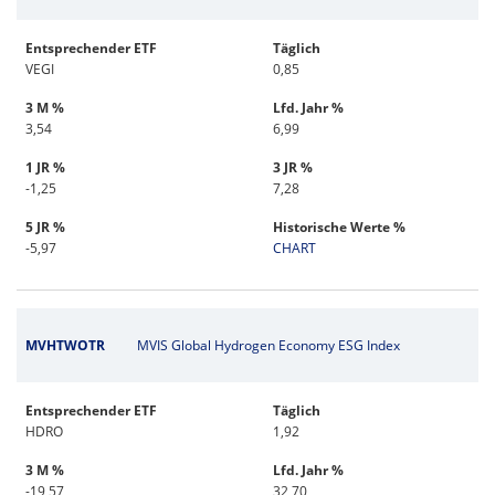
Entsprechender ETF
Täglich
VEGI
0,85
3 M %
Lfd. Jahr %
3,54
6,99
1 JR %
3 JR %
-1,25
7,28
5 JR %
Historische Werte %
-5,97
CHART
MVHTWOTR
MVIS Global Hydrogen Economy ESG Index
Entsprechender ETF
Täglich
HDRO
1,92
3 M %
Lfd. Jahr %
-19,57
32,70