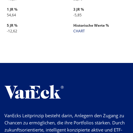
1 JR %
3 JR %
54,64
-5,85
5 JR %
Historische Werte %
-12,62
CHART
VanEcks Leitprinzip besteht darin, Anlegern den Zugang zu
Chancen zu ermöglichen, die ihre Portfolios stärken. Durch
zukunftsorientierte, intelligent konzipierte aktive und ETF-