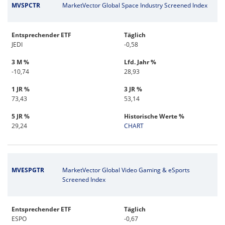
MVSPCTR
MarketVector Global Space Industry Screened Index
Entsprechender ETF
Täglich
JEDI
-0,58
3 M %
Lfd. Jahr %
-10,74
28,93
1 JR %
3 JR %
73,43
53,14
5 JR %
Historische Werte %
29,24
CHART
MVESPGTR
MarketVector Global Video Gaming & eSports
Screened Index
Entsprechender ETF
Täglich
ESPO
-0,67