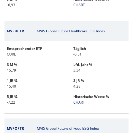
-6,93
CHART
MVFHCTR
MVIS Global Future Healthcare ESG Index
Entsprechender ETF
Täglich
CURE
-0,51
3 M %
Lfd. Jahr %
15,79
3,34
1 JR %
3 JR %
15,40
4,28
5 JR %
Historische Werte %
-7,22
CHART
MVFOFTR
MVIS Global Future of Food ESG Index