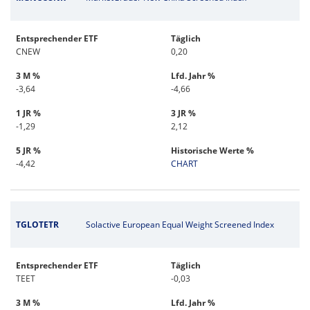
Entsprechender ETF
Täglich
CNEW
0,20
3 M %
Lfd. Jahr %
-3,64
-4,66
1 JR %
3 JR %
-1,29
2,12
5 JR %
Historische Werte %
-4,42
CHART
TGLOTETR
Solactive European Equal Weight Screened Index
Entsprechender ETF
Täglich
TEET
-0,03
3 M %
Lfd. Jahr %