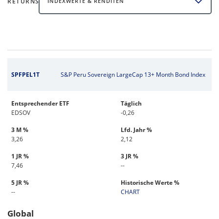
RETURNS
INDEXWERTE & RENDITEN
SPFPEL1T
S&P Peru Sovereign LargeCap 13+ Month Bond Index
Entsprechender ETF
Täglich
EDSOV
-0,26
3 M %
Lfd. Jahr %
3,26
2,12
1 JR %
3 JR %
7,46
--
5 JR %
Historische Werte %
--
CHART
Global