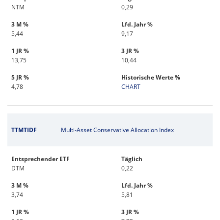
NTM
0,29
3 M %
Lfd. Jahr %
5,44
9,17
1 JR %
3 JR %
13,75
10,44
5 JR %
Historische Werte %
4,78
CHART
TTMTIDF
Multi-Asset Conservative Allocation Index
Entsprechender ETF
Täglich
DTM
0,22
3 M %
Lfd. Jahr %
3,74
5,81
1 JR %
3 JR %