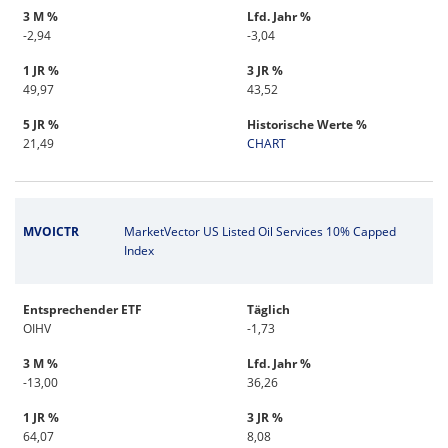
3 M %
Lfd. Jahr %
-2,94
-3,04
1 JR %
3 JR %
49,97
43,52
5 JR %
Historische Werte %
21,49
CHART
MVOICTR
MarketVector US Listed Oil Services 10% Capped
Index
Entsprechender ETF
Täglich
OIHV
-1,73
3 M %
Lfd. Jahr %
-13,00
36,26
1 JR %
3 JR %
64,07
8,08