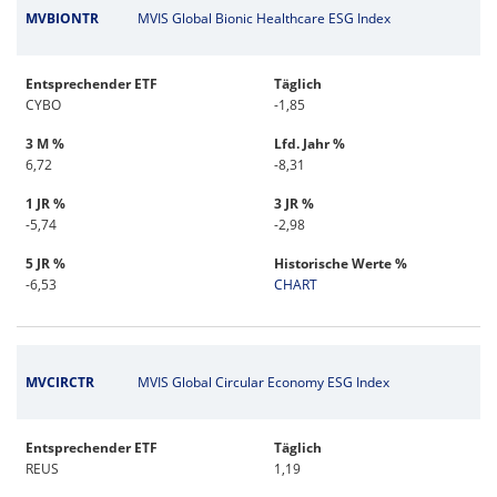
MVBIONTR
MVIS Global Bionic Healthcare ESG Index
Entsprechender ETF
Täglich
CYBO
-1,85
3 M %
Lfd. Jahr %
6,72
-8,31
1 JR %
3 JR %
-5,74
-2,98
5 JR %
Historische Werte %
-6,53
CHART
MVCIRCTR
MVIS Global Circular Economy ESG Index
Entsprechender ETF
Täglich
REUS
1,19