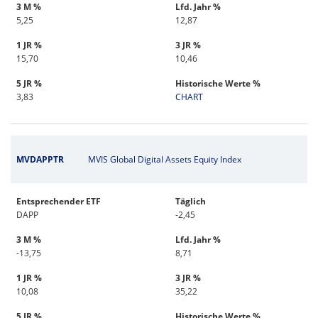
3 M %
Lfd. Jahr %
5,25
12,87
1 JR %
3 JR %
15,70
10,46
5 JR %
Historische Werte %
3,83
CHART
MVDAPPTR
MVIS Global Digital Assets Equity Index
Entsprechender ETF
Täglich
DAPP
-2,45
3 M %
Lfd. Jahr %
-13,75
8,71
1 JR %
3 JR %
10,08
35,22
5 JR %
Historische Werte %