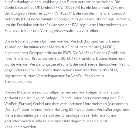
zur Geldanlage einen unabhängigen Finanzberater heranziehen. Die
VanEck Securities UK Limited (FRN: 1002854) ist ein benannter Vertreter
der Sturgeon Ventures LLP (FRN: 452811), die von der Financial Conduct
Authority (FCA) im Vereinigten Königreich zugelassen ist und reguliert wird,
um die Produkte von VanEck an von der FCA regulierte Unternehmen wie
Finanzvermittler und Vermögensverwalter zu vertreiben.
Diese Informationen stammen von der VanEck (Europe) GmbH, einer
gemäß der Richtlinie über Märkte für Finanzinstrumente („MiFID")
zugelassenen Wertpapierfirma im EWR. Die VanEck (Europe) GmbH hat
ihren Sitz in der Kreuznacher Str. 30, 60486 Frankfurt, Deutschland, und
wurde von der Verwaltungsgesellschaft, die nach niederländischem Recht
gegründet und bei der niederländischen Finanzmarktaufsicht (AFM)
registriert ist, zum Vertriebspartner für VanEck-Produkte in
Europa ernannt.
Dieses Material ist nur zur allgemeinen und vorläufigen Information
gedacht und stellt keine Anlage-, Rechts- oder Steuerberatung dar. Die
VanEck (Europe) GmbH und ihre verbundenen Unternehmen (zusammen
„VanEck“) übernehmen keine Haftung für Investitions-, Veräußerungs- oder
Halteentscheidungen, die auf der Grundlage dieser Informationen
getroffen werden. Alle relevanten Unterlagen müssen zuerst
konsultiert werden.