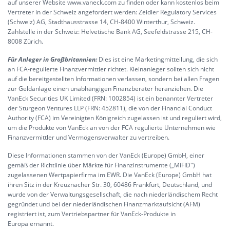
auf unserer Website www.vaneck.com zu finden oder kann kostenlos beim
Vertreter in der Schweiz angefordert werden: Zeidler Regulatory Services
(Schweiz) AG, Stadthausstrasse 14, CH-8400 Winterthur, Schweiz.
Zahlstelle in der Schweiz: Helvetische Bank AG, Seefeldstrasse 215, CH-
8008 Zürich.
Für Anleger in Großbritannien:
Dies ist eine Marketingmitteilung, die sich
an FCA-regulierte Finanzvermittler richtet. Kleinanleger sollten sich nicht
auf die bereitgestellten Informationen verlassen, sondern bei allen Fragen
zur Geldanlage einen unabhängigen Finanzberater heranziehen. Die
VanEck Securities UK Limited (FRN: 1002854) ist ein benannter Vertreter
der Sturgeon Ventures LLP (FRN: 452811), die von der Financial Conduct
Authority (FCA) im Vereinigten Königreich zugelassen ist und reguliert wird,
um die Produkte von VanEck an von der FCA regulierte Unternehmen wie
Finanzvermittler und Vermögensverwalter zu vertreiben.
Diese Informationen stammen von der VanEck (Europe) GmbH, einer
gemäß der Richtlinie über Märkte für Finanzinstrumente („MiFID")
zugelassenen Wertpapierfirma im EWR. Die VanEck (Europe) GmbH hat
ihren Sitz in der Kreuznacher Str. 30, 60486 Frankfurt, Deutschland, und
wurde von der Verwaltungsgesellschaft, die nach niederländischem Recht
gegründet und bei der niederländischen Finanzmarktaufsicht (AFM)
registriert ist, zum Vertriebspartner für VanEck-Produkte in
Europa ernannt.