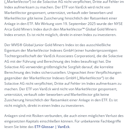
(„MarketVector“) ist die Solactive AG nicht verpflichtet, Dritte auf Fehler im
Index aufmerksam zu machen. Der ETF von VanEck wird nicht von
MarketVector gesponsert, unterstützt, verkauft oder beworben und
MarketVector gibt keine Zusicherung hinsichtlich der Ratsamkeit einer
Anlage in den ETF. Mit Wirkung vom 19. September 2025 wurde der NYSE
Arca Gold Miners Index durch den MarketVector™ Global Gold Miners
Index ersetzt. Es ist nicht möglich, direkt in einen Index zu investieren.
Der MVIS® Global Junior Gold Miners Index ist das ausschließliche
Eigentum der MarketVector Indexes GmbH (einer hundertprozentigen
Tochtergesellschaft der VanEck Associates Corporation), die die Solactive
AG mit der Führung und Berechnung des Index beauftragt hat. Die
Solactive AG verwendet größtmögliche Sorgfalt darauf, die korrekte
Berechnung des Index sicherzustellen. Ungeachtet ihrer Verpflichtungen
gegenüber der MarketVector Indexes GmbH („MarketVector“) ist die
Solactive AG nicht verpflichtet, Dritte auf Fehler im Index aufmerksam zu
machen. Der ETF von VanEck wird nicht von MarketVector gesponsert,
unterstützt, verkauft oder beworben und MarketVector gibt keine
Zusicherung hinsichtlich der Ratsamkeit einer Anlage in den ETF. Es ist
nicht möglich, direkt in einen Index zu investieren.
Anlagen sind mit Risiken verbunden, die auch einen möglichen Verlust des
eingesetzten Kapitals einschließen können. Für unbekannte Fachbegriffe
lesen Sie bitte das
ETF-Glossar | VanEck
.