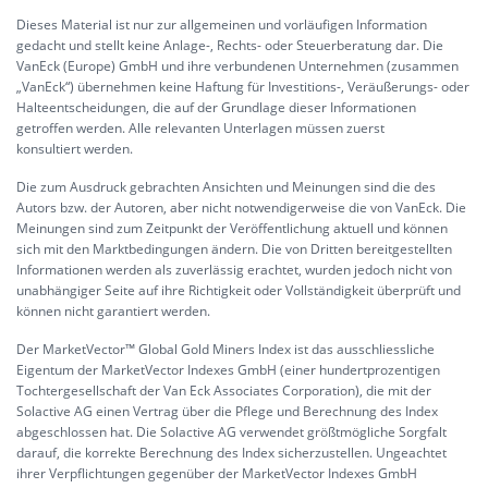
Dieses Material ist nur zur allgemeinen und vorläufigen Information
gedacht und stellt keine Anlage-, Rechts- oder Steuerberatung dar. Die
VanEck (Europe) GmbH und ihre verbundenen Unternehmen (zusammen
„VanEck“) übernehmen keine Haftung für Investitions-, Veräußerungs- oder
Halteentscheidungen, die auf der Grundlage dieser Informationen
getroffen werden. Alle relevanten Unterlagen müssen zuerst
konsultiert werden.
Die zum Ausdruck gebrachten Ansichten und Meinungen sind die des
Autors bzw. der Autoren, aber nicht notwendigerweise die von VanEck. Die
Meinungen sind zum Zeitpunkt der Veröffentlichung aktuell und können
sich mit den Marktbedingungen ändern. Die von Dritten bereitgestellten
Informationen werden als zuverlässig erachtet, wurden jedoch nicht von
unabhängiger Seite auf ihre Richtigkeit oder Vollständigkeit überprüft und
können nicht garantiert werden.
Der MarketVector™ Global Gold Miners Index ist das ausschliessliche
Eigentum der MarketVector Indexes GmbH (einer hundertprozentigen
Tochtergesellschaft der Van Eck Associates Corporation), die mit der
Solactive AG einen Vertrag über die Pflege und Berechnung des Index
abgeschlossen hat. Die Solactive AG verwendet größtmögliche Sorgfalt
darauf, die korrekte Berechnung des Index sicherzustellen. Ungeachtet
ihrer Verpflichtungen gegenüber der MarketVector Indexes GmbH