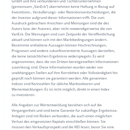
GmbH und ihre verbundenen und Tochterunternehmen
(gemeinsam „VanEck“) übernehmen keine Haftung in Bezug auf
Investitions-, Veräußerungs- oder Retentionsentscheidungen, die
der Investor aufgrund dieser Informationen trifft. Die zum
Ausdruck gebrachten Ansichten und Meinungen sind die des
Autors bzw. der Autoren, aber nicht notwendigerweise die von
VanEck. Die Meinungen sind zum Zeitpunkt der Veröffentlichung
aktuell und können sich mit den Marktbedingungen ändern.
Bestimmte enthaltene Aussagen können Hochrechnungen,
Prognosen und andere zukunftsorientierte Aussagen darstellen,
die keine tatsächlichen Ergebnisse widerspiegeln. Es wird
angenommen, dass die von Dritten bereitgestellten Informationen
zuverlässig sind. Diese Informationen wurden weder von
unabhängigen Stellen auf ihre Korrektheit oder Vollständigkeit hin
geprüft noch können sie garantiert werden. Alle genannten
Indizes sind Kennzahlen für übliche Marktsektoren und
Wertentwicklungen. Es ist nicht möglich, direkt in einen Index
zu investieren.
Alle Angaben zur Wertentwicklung beziehen sich auf die
Vergangenheit und sind keine Garantie für zukünftige Ergebnisse.
Anlagen sind mit Risiken verbunden, die auch einen möglichen
Verlust des eingesetzten Kapitals einschließen können. Sie
müssen den Verkaufsprospekt und die KID lesen, bevor Sie eine