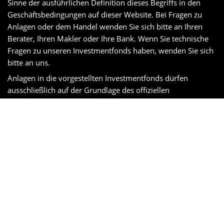
Sinne der ausführlichen Definition dieses Begriffs in den
Geschäftsbedingungen auf dieser Website. Bei Fragen zu
Anlagen oder dem Handel wenden Sie sich bitte an Ihren
Berater, Ihren Makler oder Ihre Bank. Wenn Sie technische
Fragen zu unseren Investmentfonds haben, wenden Sie sich
bitte an uns.
Anlagen in die vorgestellten Investmentfonds dürfen
ausschließlich auf der Grundlage des offiziellen
Verkaufsprospekts des jeweiligen Fonds, des maßgeblichen
Nachtrags und der wesentlichen Anlegerinformationen
erfolgen und unterliegen den darin enthaltenen
Bedingungen.
Anlagen in die Fonds können mit Verlusten verbunden sein.
Der Wert einer Anlage kann steigen oder fallen und Anleger
erhalten ihren investierten Betrag unter Umständen nicht
zurück. Die in der Vergangenheit erzielte Wertentwicklung
bietet keine Gewähr für die zukünftige Wertentwicklung und
sollte nicht als einziger Faktor bei der Auswahl eines