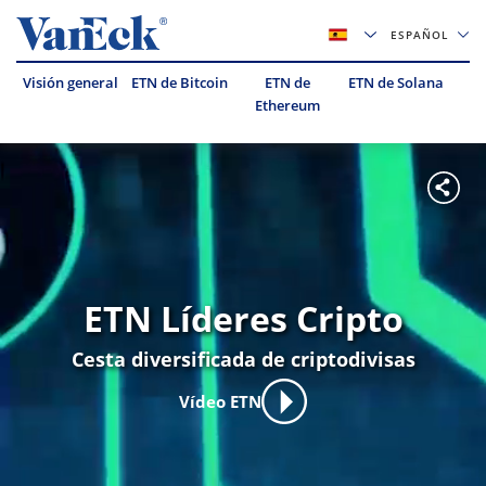
ESPAÑOL
Visión general
ETN de Bitcoin
ETN de
ETN de Solana
Ethereum
Av
ETN Líderes Cripto
Cesta diversificada de criptodivisas
Vídeo ETN