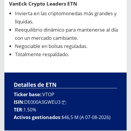
VanEck Crypto Leaders ETN
Invierta en las criptomonedas más grandes y
líquidas.
Reequilibrio dinámico para mantenerse al día
con un mercado cambiante.
Negociable en bolsas reguladas.
Totalmente respaldado.
Detalles de ETN
Ticker base:
:
VTOP
ISIN
:
DE000A3GWEU3
TER
:
1.50%
Activos gestionados
:
$46,5 M (A 07-08-2026)