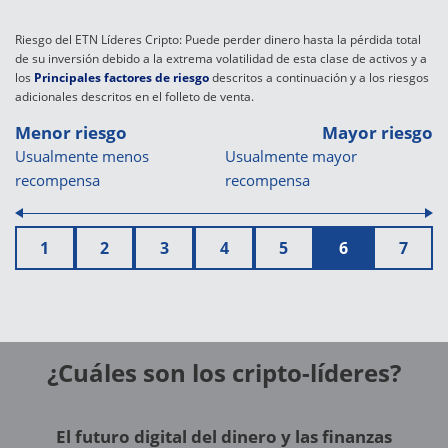
Riesgo del ETN Líderes Cripto: Puede perder dinero hasta la pérdida total
de su inversión debido a la extrema volatilidad de esta clase de activos y a
los
Principales factores de riesgo
descritos a continuación y a los riesgos
adicionales descritos en el folleto de venta.
Menor riesgo
Mayor riesgo
Usualmente menos
Usualmente mayor
recompensa
recompensa
1
2
3
4
5
6
7
¿Cuáles son los cripto-líderes?
El futuro digital del dinero y las finanzas