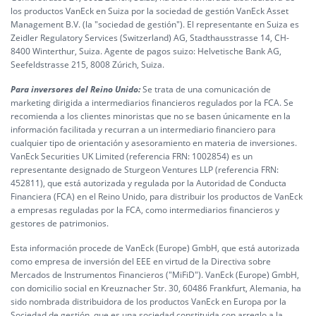
los productos VanEck en Suiza por la sociedad de gestión VanEck Asset
Management B.V. (la "sociedad de gestión"). El representante en Suiza es
Zeidler Regulatory Services (Switzerland) AG, Stadthausstrasse 14, CH-
8400 Winterthur, Suiza. Agente de pagos suizo: Helvetische Bank AG,
Seefeldstrasse 215, 8008 Zúrich, Suiza.
Para inversores del Reino Unido:
Se trata de una comunicación de
marketing dirigida a intermediarios financieros regulados por la FCA. Se
recomienda a los clientes minoristas que no se basen únicamente en la
información facilitada y recurran a un intermediario financiero para
cualquier tipo de orientación y asesoramiento en materia de inversiones.
VanEck Securities UK Limited (referencia FRN: 1002854) es un
representante designado de Sturgeon Ventures LLP (referencia FRN:
452811), que está autorizada y regulada por la Autoridad de Conducta
Financiera (FCA) en el Reino Unido, para distribuir los productos de VanEck
a empresas reguladas por la FCA, como intermediarios financieros y
gestores de patrimonios.
Esta información procede de VanEck (Europe) GmbH, que está autorizada
como empresa de inversión del EEE en virtud de la Directiva sobre
Mercados de Instrumentos Financieros ("MiFiD"). VanEck (Europe) GmbH,
con domicilio social en Kreuznacher Str. 30, 60486 Frankfurt, Alemania, ha
sido nombrada distribuidora de los productos VanEck en Europa por la
Sociedad de gestión, que es una sociedad constituida con arreglo a la