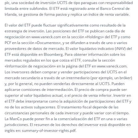
plc, una sociedad de inversión UCITS de tipo paraguas con responsabilidad
limitada entre subfondos. El ETF está registrado ante el Banco Central de
Irlanda, se gestiona de forma pasiva y replica un índice de renta variable.
El valor del ETF puede fluctuar significativamente como resultado de la
estrategia de inversión. Las posiciones del ETF se publican cada día de
negociación en www.vaneck.com en la sección «Holdings» del ETF y como
PCF en la sección «Documentos», y se difunden a través de uno o varios
proveedores de datos de mercado. El valor liquidativo indicativo (iNAV) del
ETF está disponible en Bloomberg. Para obtener información sobre los
mercados regulados en los que cotiza el ETF, consulte la sección
«Información de negociación» en la página del ETF en www.vaneck.com.
Los inversores deben comprar y vender participaciones del UCITS en el
mercado secundario a través de un intermediario (por ejemplo, un bróker)
y, por lo general, no pueden venderlas directamente al UCITS. Pueden
aplicarse comisiones de intermediación. El precio de compra puede ser
superior al valor liquidativo actual, o el precio de venta inferior. Invertir en
el ETF debe interpretarse como la adquisición de participaciones del ETF y
no de los activos subyacentes. El tratamiento fiscal depende de las
circunstancias personales de cada inversor y puede variar con el tiempo.
La ManCo puede poner fin a la comercialización del ETF en una o varias
jurisdicciones. El resumen de los derechos del inversor está disponible en
inglés en:
summary-of-investor-rights.pdf.