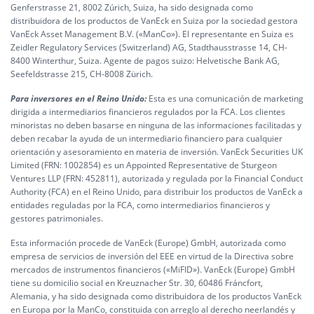
Genferstrasse 21, 8002 Zúrich, Suiza, ha sido designada como
distribuidora de los productos de VanEck en Suiza por la sociedad gestora
VanEck Asset Management B.V. («ManCo»). El representante en Suiza es
Zeidler Regulatory Services (Switzerland) AG, Stadthausstrasse 14, CH-
8400 Winterthur, Suiza. Agente de pagos suizo: Helvetische Bank AG,
Seefeldstrasse 215, CH-8008 Zürich.
Para inversores en el Reino Unido:
Esta es una comunicación de marketing
dirigida a intermediarios financieros regulados por la FCA. Los clientes
minoristas no deben basarse en ninguna de las informaciones facilitadas y
deben recabar la ayuda de un intermediario financiero para cualquier
orientación y asesoramiento en materia de inversión. VanEck Securities UK
Limited (FRN: 1002854) es un Appointed Representative de Sturgeon
Ventures LLP (FRN: 452811), autorizada y regulada por la Financial Conduct
Authority (FCA) en el Reino Unido, para distribuir los productos de VanEck a
entidades reguladas por la FCA, como intermediarios financieros y
gestores patrimoniales.
Esta información procede de VanEck (Europe) GmbH, autorizada como
empresa de servicios de inversión del EEE en virtud de la Directiva sobre
mercados de instrumentos financieros («MiFID»). VanEck (Europe) GmbH
tiene su domicilio social en Kreuznacher Str. 30, 60486 Fráncfort,
Alemania, y ha sido designada como distribuidora de los productos VanEck
en Europa por la ManCo, constituida con arreglo al derecho neerlandés y