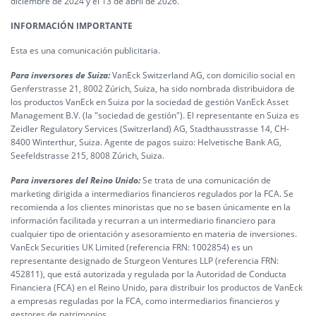
diciembre de 2024 y el 13 de abril de 2026.
INFORMACIÓN IMPORTANTE
Esta es una comunicación publicitaria.
Para inversores de Suiza:
VanEck Switzerland AG, con domicilio social en
Genferstrasse 21, 8002 Zúrich, Suiza, ha sido nombrada distribuidora de
los productos VanEck en Suiza por la sociedad de gestión VanEck Asset
Management B.V. (la "sociedad de gestión"). El representante en Suiza es
Zeidler Regulatory Services (Switzerland) AG, Stadthausstrasse 14, CH-
8400 Winterthur, Suiza. Agente de pagos suizo: Helvetische Bank AG,
Seefeldstrasse 215, 8008 Zúrich, Suiza.
Para inversores del Reino Unido:
Se trata de una comunicación de
marketing dirigida a intermediarios financieros regulados por la FCA. Se
recomienda a los clientes minoristas que no se basen únicamente en la
información facilitada y recurran a un intermediario financiero para
cualquier tipo de orientación y asesoramiento en materia de inversiones.
VanEck Securities UK Limited (referencia FRN: 1002854) es un
representante designado de Sturgeon Ventures LLP (referencia FRN:
452811), que está autorizada y regulada por la Autoridad de Conducta
Financiera (FCA) en el Reino Unido, para distribuir los productos de VanEck
a empresas reguladas por la FCA, como intermediarios financieros y
gestores de patrimonios.