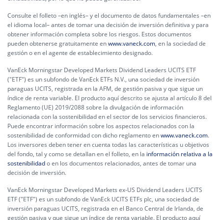
Consulte el folleto –en inglés– y el documento de datos fundamentales –en
el idioma local– antes de tomar una decisión de inversión definitiva y para
obtener información completa sobre los riesgos. Estos documentos
pueden obtenerse gratuitamente en
www.vaneck.com
, en la sociedad de
gestión o en el agente de establecimiento designado.
VanEck Morningstar Developed Markets Dividend Leaders UCITS ETF
("ETF") es un subfondo de VanEck ETFs N.V., una sociedad de inversión
paraguas UCITS, registrada en la AFM, de gestión pasiva y que sigue un
índice de renta variable. El producto aquí descrito se ajusta al artículo 8 del
Reglamento (UE) 2019/2088 sobre la divulgación de información
relacionada con la sostenibilidad en el sector de los servicios financieros.
Puede encontrar información sobre los aspectos relacionados con la
sostenibilidad de conformidad con dicho reglamento en
www.vaneck.com
.
Los inversores deben tener en cuenta todas las características u objetivos
del fondo, tal y como se detallan en el folleto, en la
información relativa a la
sostenibilidad
o en los documentos relacionados, antes de tomar una
decisión de inversión.
VanEck Morningstar Developed Markets ex-US Dividend Leaders UCITS
ETF ("ETF") es un subfondo de VanEck UCITS ETFs plc, una sociedad de
inversión paraguas UCITS, registrada en el Banco Central de Irlanda, de
gestión pasiva y que sigue un índice de renta variable. El producto aquí