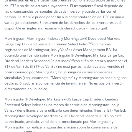
La inversión en el ETF debe interpretarse como la adquisición de acciones
del ETF y no de los activos subyacentes. El tratamiento fiscal depende de
las circunstancias personales de cada inversor y puede variar con el
tiempo. La ManCo puede poner fin a la comercialización del ETF en una o
varias jurisdicciones. El resumen de los derechos de los inversores está
disponible en inglés en:
resumen-de-derechos-del-inversor.pdf.
Morningstar, Morningstar Indexes y Morningstar® Developed Markets
SM
Large Cap Dividend Leaders Screened Select Index
son marcas
registradas de Morningstar, Inc. y VanEck Asset Management B.V. ha
obtenido una licencia sobre Morningstar® Developed Markets Large Cap
SM
Dividend Leaders Screened Select Index
con el fin de crear y mantener el
ETF de VanEck. El ETF de VanEck no está patrocinado, avalado, vendido ni
promocionado por Morningstar, Inc. ni ninguna de sus sociedades
vinculadas (conjuntamente, "Morningstar") y Morningstar no hace ninguna
declaración sobre la conveniencia de invertir en él. No es posible invertir
directamente en un índice.
Morningstar® Developed Markets ex-US Large Cap Dividend Leaders
Screened Select Index es una marca de servicio de Morningstar, Inc. y
VanEck tiene licencia para utilizarla con determinados fines. El ETF VanEck
Morningstar Developed Markets ex-US Dividend Leaders UCITS no está
patrocinado, avalado, vendido ni promocionado por Morningstar, y
Morningstar no realiza ninguna declaración sobre la conveniencia de