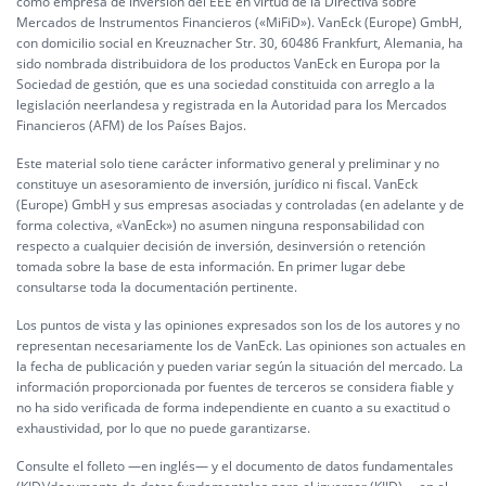
como empresa de inversión del EEE en virtud de la Directiva sobre
Mercados de Instrumentos Financieros («MiFiD»). VanEck (Europe) GmbH,
con domicilio social en Kreuznacher Str. 30, 60486 Frankfurt, Alemania, ha
sido nombrada distribuidora de los productos VanEck en Europa por la
Sociedad de gestión, que es una sociedad constituida con arreglo a la
legislación neerlandesa y registrada en la Autoridad para los Mercados
Financieros (AFM) de los Países Bajos.
Este material solo tiene carácter informativo general y preliminar y no
constituye un asesoramiento de inversión, jurídico ni fiscal. VanEck
(Europe) GmbH y sus empresas asociadas y controladas (en adelante y de
forma colectiva, «VanEck») no asumen ninguna responsabilidad con
respecto a cualquier decisión de inversión, desinversión o retención
tomada sobre la base de esta información. En primer lugar debe
consultarse toda la documentación pertinente.
Los puntos de vista y las opiniones expresados son los de los autores y no
representan necesariamente los de VanEck. Las opiniones son actuales en
la fecha de publicación y pueden variar según la situación del mercado. La
información proporcionada por fuentes de terceros se considera fiable y
no ha sido verificada de forma independiente en cuanto a su exactitud o
exhaustividad, por lo que no puede garantizarse.
Consulte el folleto —en inglés— y el documento de datos fundamentales