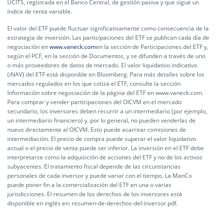
UCITS, registrada en el Banco Central, de gestión pasiva y que sigue un
índice de renta variable.
El valor del ETF puede fluctuar significativamente como consecuencia de la
estrategia de inversión. Las participaciones del ETF se publican cada día de
negociación en
www.vaneck.com
en la sección de Participaciones del ETF y,
según el PCF, en la sección de Documentos, y se difunden a través de uno
o más proveedores de datos de mercado. El valor liquidativo indicativo
(iNAV) del ETF está disponible en Bloomberg. Para más detalles sobre los
mercados regulados en los que cotiza el ETF, consulte la sección
Información sobre negociación de la página del ETF en www.vaneck.com.
Para comprar y vender participaciones del OICVM en el mercado
secundario, los inversores deben recurrir a un intermediario (por ejemplo,
un intermediario financiero) y, por lo general, no pueden venderlas de
nuevo directamente al OICVM. Esto puede acarrear comisiones de
intermediación. El precio de compra puede superar el valor liquidativo
actual o el precio de venta puede ser inferior. La inversión en el ETF debe
interpretarse como la adquisición de acciones del ETF y no de los activos
subyacentes. El tratamiento fiscal depende de las circunstancias
personales de cada inversor y puede variar con el tiempo. La ManCo
puede poner fin a la comercialización del ETF en una o varias
jurisdicciones. El resumen de los derechos de los inversores está
disponible en inglés en:
resumen-de-derechos-del-inversor.pdf.