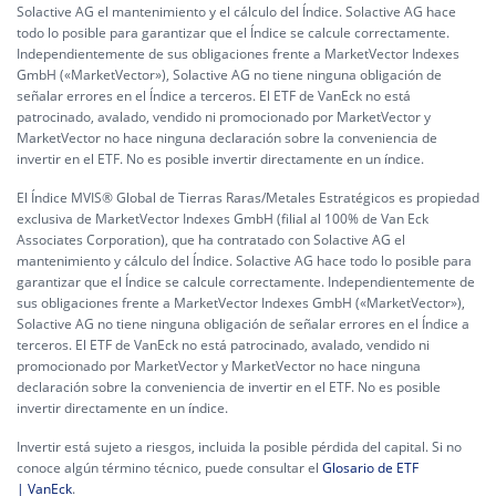
Solactive AG el mantenimiento y el cálculo del Índice. Solactive AG hace
todo lo posible para garantizar que el Índice se calcule correctamente.
Independientemente de sus obligaciones frente a MarketVector Indexes
GmbH («MarketVector»), Solactive AG no tiene ninguna obligación de
señalar errores en el Índice a terceros. El ETF de VanEck no está
patrocinado, avalado, vendido ni promocionado por MarketVector y
MarketVector no hace ninguna declaración sobre la conveniencia de
invertir en el ETF. No es posible invertir directamente en un índice.
El Índice MVIS® Global de Tierras Raras/Metales Estratégicos es propiedad
exclusiva de MarketVector Indexes GmbH (filial al 100% de Van Eck
Associates Corporation), que ha contratado con Solactive AG el
mantenimiento y cálculo del Índice. Solactive AG hace todo lo posible para
garantizar que el Índice se calcule correctamente. Independientemente de
sus obligaciones frente a MarketVector Indexes GmbH («MarketVector»),
Solactive AG no tiene ninguna obligación de señalar errores en el Índice a
terceros. El ETF de VanEck no está patrocinado, avalado, vendido ni
promocionado por MarketVector y MarketVector no hace ninguna
declaración sobre la conveniencia de invertir en el ETF. No es posible
invertir directamente en un índice.
Invertir está sujeto a riesgos, incluida la posible pérdida del capital. Si no
conoce algún término técnico, puede consultar el
Glosario de ETF
| VanEck
.