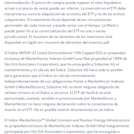
intermediación. El precio de compra puede superar el valor liquidativo
actual o el precio de venta puede ser inferior. La inversión en el ETF debe
interpretarse como la adquisición de acciones del ETF y no de los activos
subyacentes. El tratamiento fiscal depende de las circunstancias
personales de cada inversor y puede variar con el tiempo. La ManCo
puede poner fin a la comercialización del ETF en una o varias
jurisdicciones. El resumen de los derechos de los inversores está
disponible en inglés en:
resumen-de-derechos-del-inversor.pdf.
El Índice MVIS® US Listed Semiconductor 10% Capped ESG es propiedad
exclusiva de MarketVector Indexes GmbH (una filial propiedad al 100% de
Van Eck Associates Corporation), que ha encargado a Solactive AG el
mantenimiento y el cálculo del Índice. Solactive AG hace todo lo posible
para garantizar que el Índice se calcule correctamente.
Independientemente de sus obligaciones frente a MarketVector Indexes
GmbH («MarketVector»), Solactive AG no tiene ninguna obligación de
señalar errores en el Índice a terceros. El ETF de VanEck no está
patrocinado, avalado, vendido ni promocionado por MarketVector y
MarketVector no hace ninguna declaración sobre la conveniencia de
invertir en el ETF. No es posible invertir directamente en un índice.
El índice MarketVector™ Global Uranium and Nuclear Energy Infrastructure
es propiedad exclusiva de MarketVector Indexes GmbH (filial íntegramente
participada por Van Eck Associates Corporation), que ha encargado a