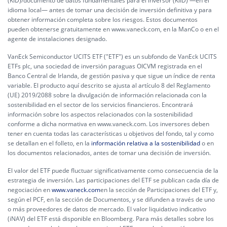
(KID)/documento de datos fundamentales para el inversor (KIID) —en el
idioma local— antes de tomar una decisión de inversión definitiva y para
obtener información completa sobre los riesgos. Estos documentos
pueden obtenerse gratuitamente en www.vaneck.com, en la ManCo o en el
agente de instalaciones designado.
VanEck Semiconductor UCITS ETF ("ETF") es un subfondo de VanEck UCITS
ETFs plc, una sociedad de inversión paraguas OICVM registrada en el
Banco Central de Irlanda, de gestión pasiva y que sigue un índice de renta
variable. El producto aquí descrito se ajusta al artículo 8 del Reglamento
(UE) 2019/2088 sobre la divulgación de información relacionada con la
sostenibilidad en el sector de los servicios financieros. Encontrará
información sobre los aspectos relacionados con la sostenibilidad
conforme a dicha normativa en www.vaneck.com. Los inversores deben
tener en cuenta todas las características u objetivos del fondo, tal y como
se detallan en el folleto, en la
información relativa a la sostenibilidad
o en
los documentos relacionados, antes de tomar una decisión de inversión.
El valor del ETF puede fluctuar significativamente como consecuencia de la
estrategia de inversión. Las participaciones del ETF se publican cada día de
negociación en
www.vaneck.com
en la sección de Participaciones del ETF y,
según el PCF, en la sección de Documentos, y se difunden a través de uno
o más proveedores de datos de mercado. El valor liquidativo indicativo
(iNAV) del ETF está disponible en Bloomberg. Para más detalles sobre los