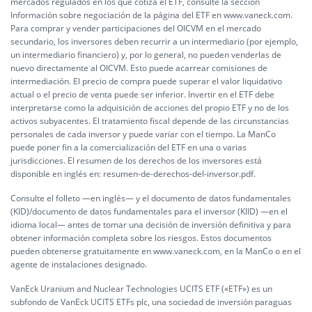
mercados regulados en los que cotiza el ETF, consulte la sección
Información sobre negociación de la página del ETF en www.vaneck.com.
Para comprar y vender participaciones del OICVM en el mercado
secundario, los inversores deben recurrir a un intermediario (por ejemplo,
un intermediario financiero) y, por lo general, no pueden venderlas de
nuevo directamente al OICVM. Esto puede acarrear comisiones de
intermediación. El precio de compra puede superar el valor liquidativo
actual o el precio de venta puede ser inferior. Invertir en el ETF debe
interpretarse como la adquisición de acciones del propio ETF y no de los
activos subyacentes. El tratamiento fiscal depende de las circunstancias
personales de cada inversor y puede variar con el tiempo. La ManCo
puede poner fin a la comercialización del ETF en una o varias
jurisdicciones. El resumen de los derechos de los inversores está
disponible en inglés en:
resumen-de-derechos-del-inversor.pdf.
Consulte el folleto —en inglés— y el documento de datos fundamentales
(KID)/documento de datos fundamentales para el inversor (KIID) —en el
idioma local— antes de tomar una decisión de inversión definitiva y para
obtener información completa sobre los riesgos. Estos documentos
pueden obtenerse gratuitamente en www.vaneck.com, en la ManCo o en el
agente de instalaciones designado.
VanEck Uranium and Nuclear Technologies UCITS ETF («ETF») es un
subfondo de VanEck UCITS ETFs plc, una sociedad de inversión paraguas