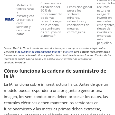
China controla
sector de lo
Metales de
alrededor del
Exposición global
recursos
tierras raras
90 % del
pura a los
naturales,
y
procesamiento
sectores
riesgo de
estratégicos
de tierras
mineros,
invertir en
REMX
presentes en
raras. El riesgo
refinadores y
mercados
cada
en la cadena
recicladores de
emergentes
servidor y
de suministro
metales
riesgo de
centro de
es real y va en
estratégicos.
invertir en
datos.
4
aumento.
empresas
más
pequeñas.
Fuente: VanEck. No se trata de recomendaciones para comprar o vender ningún valor.
Consulte el
documento de datos fundamentales
y el
folleto
para obtener más información
importante antes de invertir. Puede perder dinero invirtiendo en los Fondos. El valor de las
inversiones puede subir o bajar y es posible que el inversor no recupere la
cantidad invertida.
Cómo funciona la cadena de suministro de
la IA
La IA funciona sobre infraestructura física. Antes de que un
modelo pueda responder a una pregunta o generar una
imagen, los semiconductores deben procesar los datos, las
centrales eléctricas deben mantener los servidores en
funcionamiento y las materias primas deben extraerse,