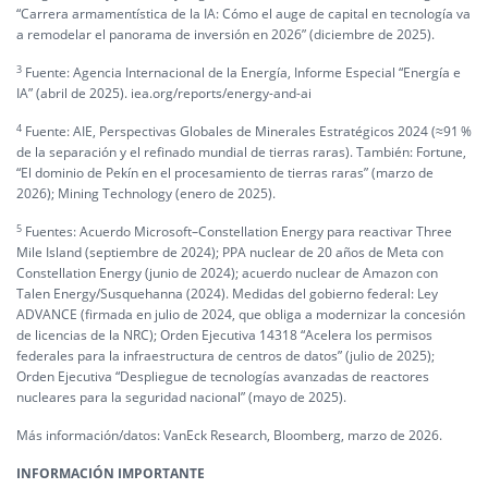
“Carrera armamentística de la IA: Cómo el auge de capital en tecnología va
a remodelar el panorama de inversión en 2026” (diciembre de 2025).
3
Fuente: Agencia Internacional de la Energía, Informe Especial “Energía e
IA” (abril de 2025). iea.org/reports/energy-and-ai
4
Fuente: AIE, Perspectivas Globales de Minerales Estratégicos 2024 (≈91 %
de la separación y el refinado mundial de tierras raras). También: Fortune,
“El dominio de Pekín en el procesamiento de tierras raras” (marzo de
2026); Mining Technology (enero de 2025).
5
Fuentes: Acuerdo Microsoft–Constellation Energy para reactivar Three
Mile Island (septiembre de 2024); PPA nuclear de 20 años de Meta con
Constellation Energy (junio de 2024); acuerdo nuclear de Amazon con
Talen Energy/Susquehanna (2024). Medidas del gobierno federal: Ley
ADVANCE (firmada en julio de 2024, que obliga a modernizar la concesión
de licencias de la NRC); Orden Ejecutiva 14318 “Acelera los permisos
federales para la infraestructura de centros de datos” (julio de 2025);
Orden Ejecutiva “Despliegue de tecnologías avanzadas de reactores
nucleares para la seguridad nacional” (mayo de 2025).
Más información/datos: VanEck Research, Bloomberg, marzo de 2026.
INFORMACIÓN IMPORTANTE