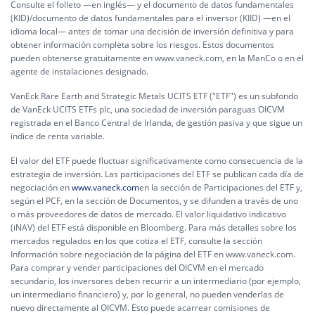
Consulte el folleto —en inglés— y el documento de datos fundamentales
(KID)/documento de datos fundamentales para el inversor (KIID) —en el
idioma local— antes de tomar una decisión de inversión definitiva y para
obtener información completa sobre los riesgos. Estos documentos
pueden obtenerse gratuitamente en www.vaneck.com, en la ManCo o en el
agente de instalaciones designado.
VanEck Rare Earth and Strategic Metals UCITS ETF ("ETF") es un subfondo
de VanEck UCITS ETFs plc, una sociedad de inversión paraguas OICVM
registrada en el Banco Central de Irlanda, de gestión pasiva y que sigue un
índice de renta variable.
El valor del ETF puede fluctuar significativamente como consecuencia de la
estrategia de inversión. Las participaciones del ETF se publican cada día de
negociación en
www.vaneck.com
en la sección de Participaciones del ETF y,
según el PCF, en la sección de Documentos, y se difunden a través de uno
o más proveedores de datos de mercado. El valor liquidativo indicativo
(iNAV) del ETF está disponible en Bloomberg. Para más detalles sobre los
mercados regulados en los que cotiza el ETF, consulte la sección
Información sobre negociación de la página del ETF en www.vaneck.com.
Para comprar y vender participaciones del OICVM en el mercado
secundario, los inversores deben recurrir a un intermediario (por ejemplo,
un intermediario financiero) y, por lo general, no pueden venderlas de
nuevo directamente al OICVM. Esto puede acarrear comisiones de