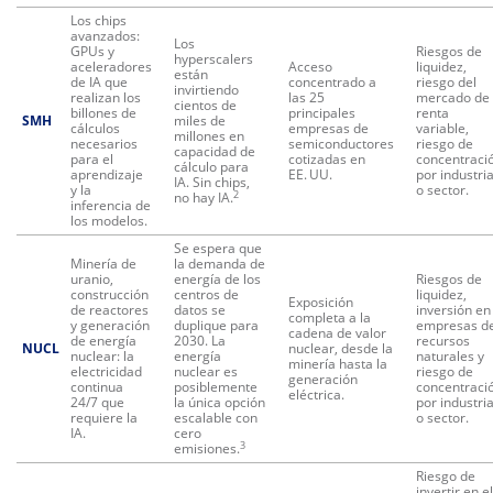
Los chips
avanzados:
Los
GPUs y
Riesgos de
hyperscalers
aceleradores
Acceso
liquidez,
están
de IA que
concentrado a
riesgo del
invirtiendo
realizan los
las 25
mercado de
cientos de
billones de
principales
renta
SMH
miles de
cálculos
empresas de
variable,
millones en
necesarios
semiconductores
riesgo de
capacidad de
para el
cotizadas en
concentraci
cálculo para
aprendizaje
EE. UU.
por industri
IA. Sin chips,
y la
o sector.
2
no hay IA.
inferencia de
los modelos.
Se espera que
Minería de
la demanda de
uranio,
energía de los
Riesgos de
construcción
centros de
liquidez,
Exposición
de reactores
datos se
inversión en
completa a la
y generación
duplique para
empresas d
cadena de valor
de energía
2030. La
recursos
NUCL
nuclear, desde la
nuclear: la
energía
naturales y
minería hasta la
electricidad
nuclear es
riesgo de
generación
continua
posiblemente
concentraci
eléctrica.
24/7 que
la única opción
por industri
requiere la
escalable con
o sector.
IA.
cero
3
emisiones.
Riesgo de
invertir en el