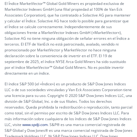
El Índice MarketVector™ Global Gold Miners es propiedad exclusiva de
MarketVector Indexes GmbH (una filial propiedad al 100% de Van Eck
Associates Corporation), que ha contratado a Solactive AG para mantener
y calcular el Índice. Solactive AG hace todo lo posible para garantizar que
el Índice se calcule correctamente. Independientemente de sus
obligaciones frente a MarketVector Indexes GmbH («MarketVector»),
Solactive AG no tiene ninguna obligación de señalar errores en el Índice a
terceros. El ETF de VanEck no está patrocinado, avalado, vendido ni
promocionado por MarketVector y MarketVector no hace ninguna
declaración sobre la conveniencia de invertir en el ETF. El 19 de
septiembre de 2025, el índice NYSE Arca Gold Miners ha sido sustituido
por el índice MarketVector™ Global Gold Miners. No es posible invertir
directamente en un índice.
El índice S&P 500 (el «Índice») es un producto de S&P Dow Jones Indices
LLC o de sus sociedades vinculadas y Van Eck Associates Corporation tiene
una licencia para su uso. Copyright © 2020 S&P Dow Jones Indices LLC, una
división de S&P Global, Inc. o de sus filiales. Todos los derechos
reservados. Queda prohibida la redistribución o reproducción, tanto parcial
como total, sin el permiso por escrito de S&P Dow Jones Indices LLC. Para
más información sobre cualquiera de los índices de S&P Dow Jones Indices
LLC, visite
www.spdji.com
. S&P® es una marca comercial registrada de
S&P Global y Dow Jones® es una marca comercial registrada de Dow Jones
Trademark Holdings LLC. Ni S&P Dow Jones Indices LLC, Dow Jones