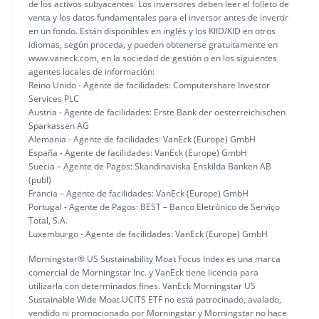
de los activos subyacentes. Los inversores deben leer el folleto de
venta y los datos fundamentales para el inversor antes de invertir
en un fondo. Están disponibles en inglés y los KIID/KID en otros
idiomas, según proceda, y pueden obtenerse gratuitamente en
www.vaneck.com, en la sociedad de gestión o en los siguientes
agentes locales de información:
Reino Unido - Agente de facilidades: Computershare Investor
Services PLC
Austria - Agente de facilidades: Erste Bank der oesterreichischen
Sparkassen AG
Alemania - Agente de facilidades: VanEck (Europe) GmbH
España - Agente de facilidades: VanEck (Europe) GmbH
Suecia – Agente de Pagos: Skandinaviska Enskilda Banken AB
(publ)
Francia – Agente de facilidades: VanEck (Europe) GmbH
Portugal - Agente de Pagos: BEST – Banco Eletrónico de Serviço
Total, S.A.
Luxemburgo - Agente de facilidades: VanEck (Europe) GmbH
Morningstar® US Sustainability Moat Focus Index es una marca
comercial de Morningstar Inc. y VanEck tiene licencia para
utilizarla con determinados fines. VanEck Morningstar US
Sustainable Wide Moat UCITS ETF no está patrocinado, avalado,
vendido ni promocionado por Morningstar y Morningstar no hace