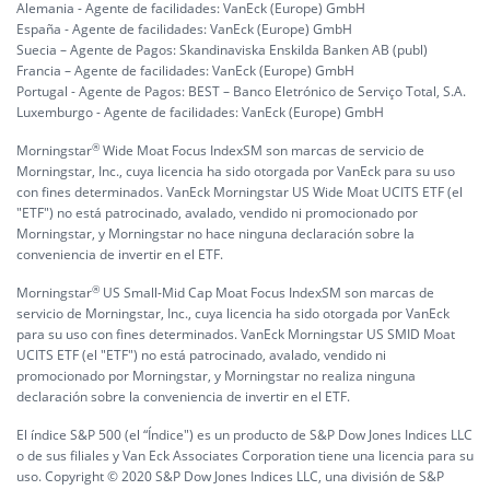
Alemania - Agente de facilidades: VanEck (Europe) GmbH
España - Agente de facilidades: VanEck (Europe) GmbH
Suecia – Agente de Pagos: Skandinaviska Enskilda Banken AB (publ)
Francia – Agente de facilidades: VanEck (Europe) GmbH
Portugal - Agente de Pagos: BEST – Banco Eletrónico de Serviço Total, S.A.
Luxemburgo - Agente de facilidades: VanEck (Europe) GmbH
®
Morningstar
Wide Moat Focus IndexSM son marcas de servicio de
Morningstar, Inc., cuya licencia ha sido otorgada por VanEck para su uso
con fines determinados. VanEck Morningstar US Wide Moat UCITS ETF (el
"ETF") no está patrocinado, avalado, vendido ni promocionado por
Morningstar, y Morningstar no hace ninguna declaración sobre la
conveniencia de invertir en el ETF.
®
Morningstar
US Small-Mid Cap Moat Focus IndexSM son marcas de
servicio de Morningstar, Inc., cuya licencia ha sido otorgada por VanEck
para su uso con fines determinados. VanEck Morningstar US SMID Moat
UCITS ETF (el "ETF") no está patrocinado, avalado, vendido ni
promocionado por Morningstar, y Morningstar no realiza ninguna
declaración sobre la conveniencia de invertir en el ETF.
El índice S&P 500 (el “Índice") es un producto de S&P Dow Jones Indices LLC
o de sus filiales y Van Eck Associates Corporation tiene una licencia para su
uso. Copyright © 2020 S&P Dow Jones Indices LLC, una división de S&P