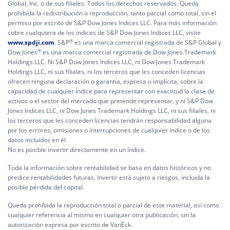
Global, Inc. o de sus filiales. Todos los derechos reservados. Queda
prohibida la redistribución o reproducción, tanto parcial como total, sin el
permiso por escrito de S&P Dow Jones Indices LLC. Para más información
sobre cualquiera de los índices de S&P Dow Jones Indices LLC, visite
®
www.spdji.com
. S&P
es una marca comercial registrada de S&P Global y
®
Dow Jones
es una marca comercial registrada de Dow Jones Trademark
Holdings LLC. Ni S&P Dow Jones Indices LLC, ni Dow Jones Trademark
Holdings LLC, ni sus filiales, ni los terceros que les conceden licencias
ofrecen ninguna declaración o garantía, expresa o implícita, sobre la
capacidad de cualquier índice para representar con exactitud la clase de
activos o el sector del mercado que pretende representar, y ni S&P Dow
Jones Indices LLC, ni Dow Jones Trademark Holdings LLC, ni sus filiales, ni
los terceros que les conceden licencias tendrán responsabilidad alguna
por los errores, omisiones o interrupciones de cualquier índice o de los
datos incluidos en él.
No es posible invertir directamente en un índice.
Toda la información sobre rentabilidad se basa en datos históricos y no
predice rentabilidades futuras. Invertir está sujeto a riesgos, incluida la
posible pérdida del capital.
Queda prohibida la reproducción total o parcial de este material, así como
cualquier referencia al mismo en cualquier otra publicación, sin la
autorización expresa por escrito de VanEck.