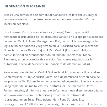
INFORMACIÓN IMPORTANTE
Esta es una comunicación comercial. Consulte el folleto del OICVM y el
documento de datos fundamentales antes de tomar una decisión de
inversión definitiva.
Esta información procede de VanEck (Europe) GmbH, que ha sido
nombrada distribuidora de los productos VanEck en Europa por la sociedad
de gestión VanEck Asset Management B.V., constituida con arreglo a la
legislación neerlandesa y registrada en la Autoridad para los Mercados
Financieros de los Países Bajos (AFM). VanEck (Europe) GmbH, con
domicilio social en Kreuznacher Str. 30, 60486 Fráncfort del Meno,
Alemania, es un proveedor de servicios financieros regulado por la
Autoridad Federal de Supervisión Financiera de Alemania (BaFin).
Para inversores de Suiza: VanEck Switzerland AG, con domicilio social en
Genferstrasse 21, 8002 Zúrich, Suiza, ha sido nombrada distribuidora de
los productos VanEck en Suiza por la sociedad de gestión. Puede encontrar
un ejemplar del último folleto, los Estatutos, el Documento de Datos
Fundamentales, el informe anual y el informe semestral en nuestra página
web www.vaneck.com u obtenerlos gratuitamente a través del
representante en Suiza: First Independent Fund Services Ltd,
Feldeggstrasse 12, 8008 Zúrich, Suiza. Agente de pagos suizo: Helvetische