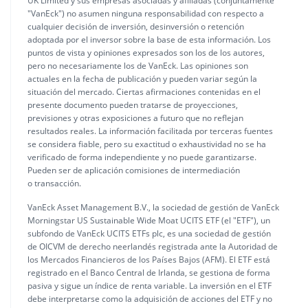
UK Limited y sus empresas asociadas y afiliadas (conjuntamente
"VanEck") no asumen ninguna responsabilidad con respecto a
cualquier decisión de inversión, desinversión o retención
adoptada por el inversor sobre la base de esta información. Los
puntos de vista y opiniones expresados son los de los autores,
pero no necesariamente los de VanEck. Las opiniones son
actuales en la fecha de publicación y pueden variar según la
situación del mercado. Ciertas afirmaciones contenidas en el
presente documento pueden tratarse de proyecciones,
previsiones y otras exposiciones a futuro que no reflejan
resultados reales. La información facilitada por terceras fuentes
se considera fiable, pero su exactitud o exhaustividad no se ha
verificado de forma independiente y no puede garantizarse.
Pueden ser de aplicación comisiones de intermediación
o transacción.
VanEck Asset Management B.V., la sociedad de gestión de VanEck
Morningstar US Sustainable Wide Moat UCITS ETF (el "ETF"), un
subfondo de VanEck UCITS ETFs plc, es una sociedad de gestión
de OICVM de derecho neerlandés registrada ante la Autoridad de
los Mercados Financieros de los Países Bajos (AFM). El ETF está
registrado en el Banco Central de Irlanda, se gestiona de forma
pasiva y sigue un índice de renta variable. La inversión en el ETF
debe interpretarse como la adquisición de acciones del ETF y no