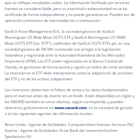
que no reflejan resultados reales. La información facilitada por terceras
fuentes se considera fiable, pero su exactitud o exhaustividad no se ha
verificado de forma independiente y no puede garantizarse. Pueden ser de
aplicación comisiones de intermediación o transacción.
VanEck Asset Management B.V., la sociedad gestora de VanEck
Morningstar US Wide Moat UCITS ETF y VanEck Morningstar US SMID
Moat UCITS ETF (los "ETF"), subfondos de VanEck UCITS ETFs plc, es una
sociedad gestora de OICVM constituida con arreglo a la legislación
holandesa y registrada ante la Autoridad Holandesa de los Mercados
Financieros (AFM). Los ETF están registrados en el Banco Central de
Irlanda, se gestionan de forma pasiva y siguen un índice de renta variable.
La inversión en el ETF debe interpretarse como la adquisición de acciones
del ETF y no de los activos subyacentes.
Los inversores deben leer el folleto de venta y los datos fundamentales
para el inversor antes de invertir en un fondo. Están disponibles en inglés y
los KIID/KID también en otros idiomas, según corresponda, y pueden
obtenerse gratuitamente en
www.vaneck.com
, en la sociedad de gestión
o en los siguientes agentes de información locales:
Reino Unido - Agente de facilidades: Computershare Investor Services PLC
Austria - Agente de facilidades: Erste Bank der oesterreichischen
Sparkassen AG