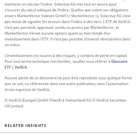
maintenir et calculer l’indice. Solactive AG met tout en œuvre pour
s’assurer du calcul adéquat de l’Indice. Quelles que soient ses obligations
envers MarketVector Indexes GmbH (« MarketVector »), Solactive AG n’est
pas tenue de signaler les erreurs dans l’indice à des tiers. L'ETF de VanEck
n’est pas parrainé, approuvé, vendu ou promu par MarketVector, et
MarketVector n’émet aucune opinion quant au bien-fondé d’un
investissement dans l'ETF. Il n'est pas possible d'investir directement dans
un indice.
L’investissement est soumis à des risques, y compris de perte en capital.
Pour tout terme technique non familier, veuillez vous référer à
Glossaire
ETF | VanEck
.
Aucune partie de ce document ne peut être reproduite sous quelque forme
que ce soit, ou référencée dans une autre publication, sans l'autorisation
écrite expresse de VanEck.
© VanEck (Europe) GmbH ©VanEck Switzerland AG © VanEck Securities
UK Limited
RELATED INSIGHTS