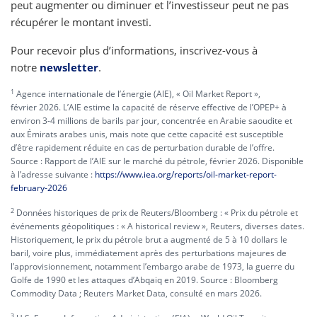
peut augmenter ou diminuer et l’investisseur peut ne pas
récupérer le montant investi.
Pour recevoir plus d’informations, inscrivez-vous à
notre
newsletter
.
1
Agence internationale de l’énergie (AIE), « Oil Market Report »,
février 2026. L’AIE estime la capacité de réserve effective de l’OPEP+ à
environ 3-4 millions de barils par jour, concentrée en Arabie saoudite et
aux Émirats arabes unis, mais note que cette capacité est susceptible
d’être rapidement réduite en cas de perturbation durable de l’offre.
Source : Rapport de l’AIE sur le marché du pétrole, février 2026. Disponible
à l’adresse suivante :
https://www.iea.org/reports/oil-market-report-
february-2026
2
Données historiques de prix de Reuters/Bloomberg : « Prix du pétrole et
événements géopolitiques : « A historical review », Reuters, diverses dates.
Historiquement, le prix du pétrole brut a augmenté de 5 à 10 dollars le
baril, voire plus, immédiatement après des perturbations majeures de
l’approvisionnement, notamment l’embargo arabe de 1973, la guerre du
Golfe de 1990 et les attaques d’Abqaiq en 2019. Source : Bloomberg
Commodity Data ; Reuters Market Data, consulté en mars 2026.
3