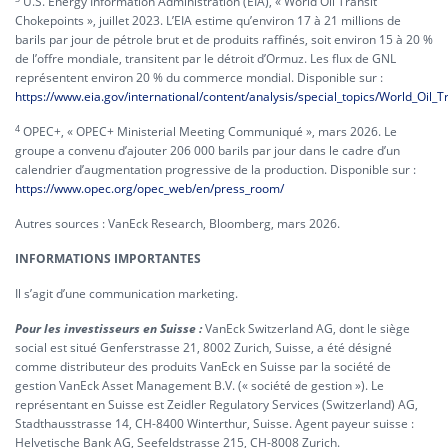
U.S. Energy Information Administration (EIA), « World Oil Transit
Chokepoints », juillet 2023. L’EIA estime qu’environ 17 à 21 millions de
barils par jour de pétrole brut et de produits raffinés, soit environ 15 à 20 %
de l’offre mondiale, transitent par le détroit d’Ormuz. Les flux de GNL
représentent environ 20 % du commerce mondial. Disponible sur :
https://www.eia.gov/international/content/analysis/special_topics/World_Oil_
4
OPEC+, « OPEC+ Ministerial Meeting Communiqué », mars 2026. Le
groupe a convenu d’ajouter 206 000 barils par jour dans le cadre d’un
calendrier d’augmentation progressive de la production. Disponible sur :
https://www.opec.org/opec_web/en/press_room/
Autres sources : VanEck Research, Bloomberg, mars 2026.
INFORMATIONS IMPORTANTES
Il s’agit d’une communication marketing.
Pour les investisseurs en Suisse :
VanEck Switzerland AG, dont le siège
social est situé Genferstrasse 21, 8002 Zurich, Suisse, a été désigné
comme distributeur des produits VanEck en Suisse par la société de
gestion VanEck Asset Management B.V. (« société de gestion »). Le
représentant en Suisse est Zeidler Regulatory Services (Switzerland) AG,
Stadthausstrasse 14, CH-8400 Winterthur, Suisse. Agent payeur suisse :
Helvetische Bank AG, Seefeldstrasse 215, CH-8008 Zurich.