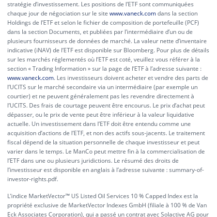
stratégie d’investissement. Les positions de l’ETF sont communiquées
chaque jour de négociation sur le site
www.vaneck.com
dans la section
Holdings de l’ETF et selon le fichier de composition de portefeuille (PCF)
dans la section Documents, et publiées par l’intermédiaire d’un ou de
plusieurs fournisseurs de données de marché. La valeur nette d’inventaire
indicative (iNAV) de l’ETF est disponible sur Bloomberg. Pour plus de détails
sur les marchés réglementés où l’ETF est coté, veuillez vous référer à la
section « Trading Information » sur la page de l’ETF à l’adresse suivante :
www.vaneck.com
. Les investisseurs doivent acheter et vendre des parts de
l’UCITS sur le marché secondaire via un intermédiaire (par exemple un
courtier) et ne peuvent généralement pas les revendre directement à
l’UCITS. Des frais de courtage peuvent être encourus. Le prix d’achat peut
dépasser, ou le prix de vente peut être inférieur à la valeur liquidative
actuelle. Un investissement dans l’ETF doit être entendu comme une
acquisition d’actions de l’ETF, et non des actifs sous-jacents. Le traitement
fiscal dépend de la situation personnelle de chaque investisseur et peut
varier dans le temps. Le ManCo peut mettre fin à la commercialisation de
l’ETF dans une ou plusieurs juridictions. Le résumé des droits de
l’investisseur est disponible en anglais à l’adresse suivante :
summary-of-
investor-rights.pdf.
L’indice MarketVector™ US Listed Oil Services 10 % Capped Index est la
propriété exclusive de MarketVector Indexes GmbH (filiale à 100 % de Van
Eck Associates Corporation), qui a passé un contrat avec Solactive AG pour