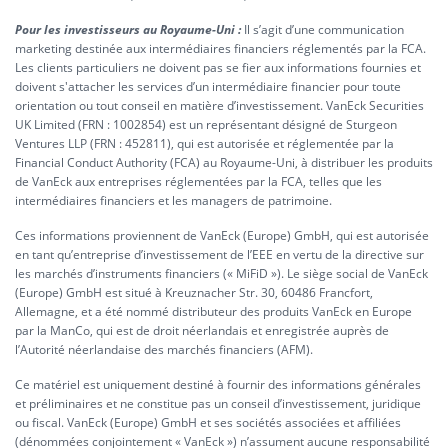
Pour les investisseurs au Royaume-Uni :
Il s’agit d’une communication
marketing destinée aux intermédiaires financiers réglementés par la FCA.
Les clients particuliers ne doivent pas se fier aux informations fournies et
doivent s'attacher les services d’un intermédiaire financier pour toute
orientation ou tout conseil en matière d’investissement. VanEck Securities
UK Limited (FRN : 1002854) est un représentant désigné de Sturgeon
Ventures LLP (FRN : 452811), qui est autorisée et réglementée par la
Financial Conduct Authority (FCA) au Royaume-Uni, à distribuer les produits
de VanEck aux entreprises réglementées par la FCA, telles que les
intermédiaires financiers et les managers de patrimoine.
Ces informations proviennent de VanEck (Europe) GmbH, qui est autorisée
en tant qu’entreprise d’investissement de l’EEE en vertu de la directive sur
les marchés d’instruments financiers (« MiFiD »). Le siège social de VanEck
(Europe) GmbH est situé à Kreuznacher Str. 30, 60486 Francfort,
Allemagne, et a été nommé distributeur des produits VanEck en Europe
par la ManCo, qui est de droit néerlandais et enregistrée auprès de
l’Autorité néerlandaise des marchés financiers (AFM).
Ce matériel est uniquement destiné à fournir des informations générales
et préliminaires et ne constitue pas un conseil d’investissement, juridique
ou fiscal. VanEck (Europe) GmbH et ses sociétés associées et affiliées
(dénommées conjointement « VanEck ») n’assument aucune responsabilité