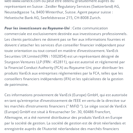
web www.vaneck.com ou peut être obtenu gratuitement auprès du
représentant en Suisse : Zeidler Regulatory Services (Switzerland) AG,
Neustadtgasse 1a, 8400 Winterthur, Suisse. Agent payeur suisse :
Helvetische Bank AG, Seefeldstrasse 215, CH-8008 Zurich.
Pour les investisseurs au Royaume-Uni
: Cette communication
commerciale est exclusivement destinée aux investisseurs professionnels.
Les clients particuliers ne doivent pas se fier aux informations fournies et
doivent s'attacher les services d’un conseiller financier indépendant pour
toute orientation ou tout conseil en matière d’investissement. VanEck
Securities UK Limited (FRN : 1002854) est un représentant désigné de
Sturgeon Ventures LLP (FRN : 452811), qui est autorisé et réglementé par
la Financial Conduct Authority (FCA) au Royaume-Uni, pour distribuer les
produits VanEck aux entreprises réglementées par la FCA, telles que les
conseillers financiers indépendants (IFA) et les spécialistes de la gestion
de patrimoine.
Ces informations proviennent de VanEck (Europe) GmbH, qui est autorisée
en tant qu’entreprise d’investissement de l’EEE en vertu de la directive sur
les marchés d’instruments financiers (" MiFiD "). Le siège social de VanEck
(Europe) GmbH est situé à Kreuznacher Str. 30, 60486 Francfort,
Allemagne, et a été nommé distributeur des produits VanEck en Europe
par la société de gestion. La société de gestion est de droit néerlandais et
enregistrée auprès de l’Autorité néerlandaise des marchés financiers