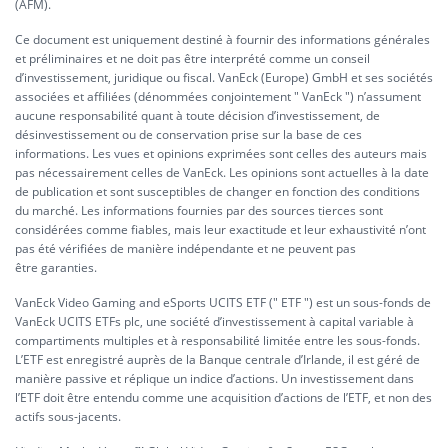
(AFM).
Ce document est uniquement destiné à fournir des informations générales
et préliminaires et ne doit pas être interprété comme un conseil
d’investissement, juridique ou fiscal. VanEck (Europe) GmbH et ses sociétés
associées et affiliées (dénommées conjointement " VanEck ") n’assument
aucune responsabilité quant à toute décision d’investissement, de
désinvestissement ou de conservation prise sur la base de ces
informations. Les vues et opinions exprimées sont celles des auteurs mais
pas nécessairement celles de VanEck. Les opinions sont actuelles à la date
de publication et sont susceptibles de changer en fonction des conditions
du marché. Les informations fournies par des sources tierces sont
considérées comme fiables, mais leur exactitude et leur exhaustivité n’ont
pas été vérifiées de manière indépendante et ne peuvent pas
être garanties.
VanEck Video Gaming and eSports UCITS ETF (" ETF ") est un sous-fonds de
VanEck UCITS ETFs plc, une société d’investissement à capital variable à
compartiments multiples et à responsabilité limitée entre les sous-fonds.
L’ETF est enregistré auprès de la Banque centrale d’Irlande, il est géré de
manière passive et réplique un indice d’actions. Un investissement dans
l’ETF doit être entendu comme une acquisition d’actions de l’ETF, et non des
actifs sous-jacents.