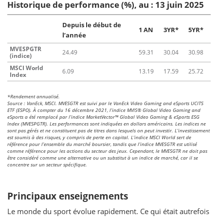
Historique de performance (%), au : 13 juin 2025
Depuis le début de
1 AN
3YR*
5YR*
l’année
MVESPGTR
24.49
59.31
30.04
30.98
(indice)
MSCI World
6.09
13.19
17.59
25.72
Index
*Rendement annualisé.
Source : VanEck, MSCI. MVESGTR est suivi par le VanEck Video Gaming and eSports UCITS
ETF (ESPO). À compter du 16 décembre 2021, l’indice MVIS® Global Video Gaming and
eSports a été remplacé par l’indice MarketVector™ Global Video Gaming & eSports ESG
Index (MVESPGTR). Les performances sont indiquées en dollars américains. Les indices ne
sont pas gérés et ne constituent pas de titres dans lesquels on peut investir. L’investissement
est soumis à des risques, y compris de perte en capital. L’indice MSCI World sert de
référence pour l’ensemble du marché boursier, tandis que l’indice MVESGTR est utilisé
comme référence pour les actions du secteur des jeux. Cependant, le MVESGTR ne doit pas
être considéré comme une alternative ou un substitut à un indice de marché, car il se
concentre sur un secteur spécifique.
Principaux enseignements
Le monde du sport évolue rapidement. Ce qui était autrefois