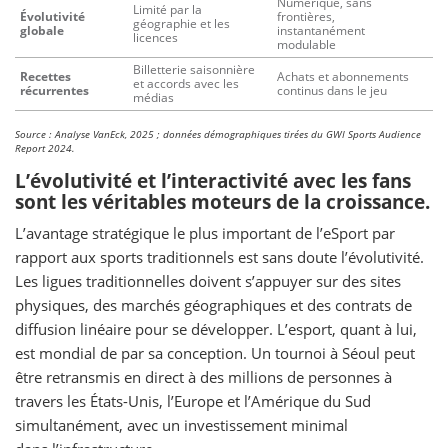
Numérique, sans
Limité par la
Évolutivité
frontières,
géographie et les
globale
instantanément
licences
modulable
Billetterie saisonnière
Recettes
Achats et abonnements
et accords avec les
récurrentes
continus dans le jeu
médias
Source : Analyse VanEck, 2025 ; données démographiques tirées du GWI Sports Audience
Report 2024.
L’évolutivité et l’interactivité avec les fans
sont les véritables moteurs de la croissance.
L’avantage stratégique le plus important de l’eSport par
rapport aux sports traditionnels est sans doute l’évolutivité.
Les ligues traditionnelles doivent s’appuyer sur des sites
physiques, des marchés géographiques et des contrats de
diffusion linéaire pour se développer. L’esport, quant à lui,
est mondial de par sa conception. Un tournoi à Séoul peut
être retransmis en direct à des millions de personnes à
travers les États-Unis, l’Europe et l’Amérique du Sud
simultanément, avec un investissement minimal