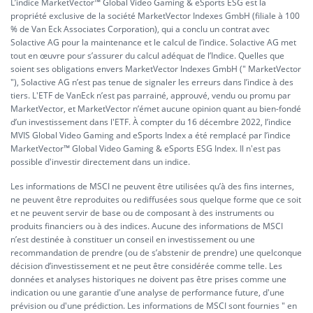
L’indice MarketVector™ Global Video Gaming & eSports ESG est la
propriété exclusive de la société MarketVector Indexes GmbH (filiale à 100
% de Van Eck Associates Corporation), qui a conclu un contrat avec
Solactive AG pour la maintenance et le calcul de l’indice. Solactive AG met
tout en œuvre pour s’assurer du calcul adéquat de l’Indice. Quelles que
soient ses obligations envers MarketVector Indexes GmbH (" MarketVector
"), Solactive AG n’est pas tenue de signaler les erreurs dans l’indice à des
tiers. L'ETF de VanEck n’est pas parrainé, approuvé, vendu ou promu par
MarketVector, et MarketVector n’émet aucune opinion quant au bien-fondé
d’un investissement dans l'ETF. À compter du 16 décembre 2022, l’indice
MVIS Global Video Gaming and eSports Index a été remplacé par l’indice
MarketVector™ Global Video Gaming & eSports ESG Index. Il n'est pas
possible d'investir directement dans un indice.
Les informations de MSCI ne peuvent être utilisées qu’à des fins internes,
ne peuvent être reproduites ou rediffusées sous quelque forme que ce soit
et ne peuvent servir de base ou de composant à des instruments ou
produits financiers ou à des indices. Aucune des informations de MSCI
n’est destinée à constituer un conseil en investissement ou une
recommandation de prendre (ou de s’abstenir de prendre) une quelconque
décision d’investissement et ne peut être considérée comme telle. Les
données et analyses historiques ne doivent pas être prises comme une
indication ou une garantie d'une analyse de performance future, d'une
prévision ou d'une prédiction. Les informations de MSCI sont fournies " en