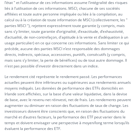
l’état " et l’utilisateur de ces informations assume l’intégralité des risques
liés à l’utilisation de ces informations. MSCI, chacune de ses sociétés
affiliées et toute autre personne impliquée ou liée à la compilation, au
calcul ou à la création de toute information de MSCI (collectivement, les "
parties MSCI "), rejettent expressément toute garantie (y compris, mais
sans s’y limiter, toute garantie d’originalité, d’exactitude, d’exhaustivité,
d’actualité, de non-contrefaçon, d'aptitude à la vente et d’adéquation à un
usage particulier) en ce qui concerne ces informations. Sans limiter ce qui
précède, aucune des parties MSCI n’est responsable des dommages
directs, indirects, spéciaux, accessoires, punitifs, consécutifs (y compris,
mais sans s’y limiter, la perte de bénéfices) ou de tout autre dommage. Il
n'est pas possible d'investir directement dans un indice.
Le rendement cité représente le rendement passé. Les performances
actuelles peuvent être inférieures ou supérieures aux rendements annuels
moyens indiqués. Les données de performance des ETFs domiciliés en
Irlande sont affichées, sur la base d'une valeur liquidative, dans la devise
de base, avec le revenu net réinvesti, net de frais. Les rendements peuvent
augmenter ou diminuer en raison des fluctuations de taux de change. Les
investisseurs doivent être conscients que, en raison des fluctuations du
marché et d’autres facteurs, la performance des ETF peut varier dans le
temps et doivent envisager une perspective à moyen/long terme lorsqu’ils
évaluent la performance des ETF.