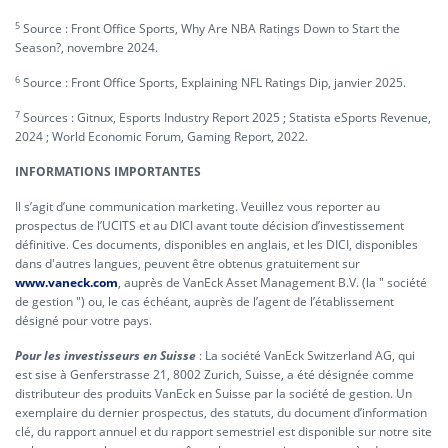
5
Source : Front Office Sports, Why Are NBA Ratings Down to Start the
Season?, novembre 2024.
6
Source : Front Office Sports, Explaining NFL Ratings Dip, janvier 2025.
7
Sources : Gitnux, Esports Industry Report 2025 ; Statista eSports Revenue,
2024 ; World Economic Forum, Gaming Report, 2022.
INFORMATIONS IMPORTANTES
Il s’agit d’une communication marketing. Veuillez vous reporter au
prospectus de l’UCITS et au DICI avant toute décision d’investissement
définitive. Ces documents, disponibles en anglais, et les DICI, disponibles
dans d'autres langues, peuvent être obtenus gratuitement sur
www.vaneck.com
, auprès de VanEck Asset Management B.V. (la " société
de gestion ") ou, le cas échéant, auprès de l’agent de l’établissement
désigné pour votre pays.
Pour les investisseurs en Suisse
: La société VanEck Switzerland AG, qui
est sise à Genferstrasse 21, 8002 Zurich, Suisse, a été désignée comme
distributeur des produits VanEck en Suisse par la société de gestion. Un
exemplaire du dernier prospectus, des statuts, du document d’information
clé, du rapport annuel et du rapport semestriel est disponible sur notre site