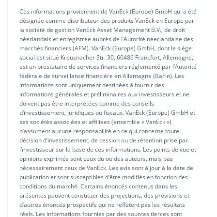
Ces informations proviennent de VanEck (Europe) GmbH qui a été
désignée comme distributeur des produits VanEck en Europe par
la société de gestion VanEck Asset Management B.V., de droit
néerlandais et enregistrée auprès de l’Autorité néerlandaise des
marchés financiers (AFM). VanEck (Europe) GmbH, dont le siège
social est situé Kreuznacher Str. 30, 60486 Francfort, Allemagne,
est un prestataire de services financiers réglementé par l’Autorité
fédérale de surveillance financière en Allemagne (BaFin). Les
informations sont uniquement destinées à fournir des
informations générales et préliminaires aux investisseurs et ne
doivent pas être interprétées comme des conseils
d’investissement, juridiques ou fiscaux. VanEck (Europe) GmbH et
ses sociétés associées et affiliées (ensemble « VanEck »)
n’assument aucune responsabilité en ce qui concerne toute
décision d’investissement, de cession ou de rétention prise par
l’investisseur sur la base de ces informations. Les points de vue et
opinions exprimés sont ceux du ou des auteurs, mais pas
nécessairement ceux de VanEck. Les avis sont à jour à la date de
publication et sont susceptibles d’être modifiés en fonction des
conditions du marché. Certains énoncés contenus dans les
présentes peuvent constituer des projections, des prévisions et
d’autres énoncés prospectifs qui ne reflètent pas les résultats
réels. Les informations fournies par des sources tierces sont