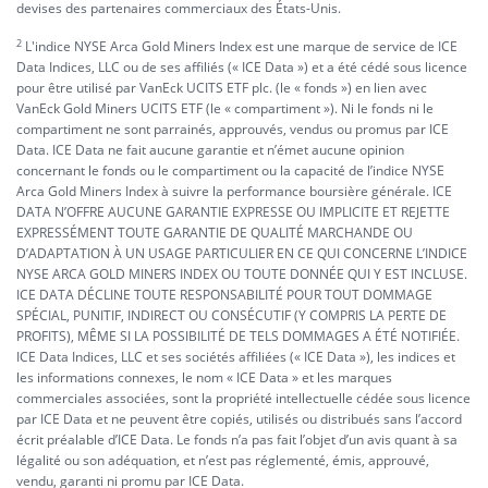
devises des partenaires commerciaux des États-Unis.
2
L'indice NYSE Arca Gold Miners Index est une marque de service de ICE
Data Indices, LLC ou de ses affiliés (« ICE Data ») et a été cédé sous licence
pour être utilisé par VanEck UCITS ETF plc. (le « fonds ») en lien avec
VanEck Gold Miners UCITS ETF (le « compartiment »). Ni le fonds ni le
compartiment ne sont parrainés, approuvés, vendus ou promus par ICE
Data. ICE Data ne fait aucune garantie et n’émet aucune opinion
concernant le fonds ou le compartiment ou la capacité de l’indice NYSE
Arca Gold Miners Index à suivre la performance boursière générale. ICE
DATA N’OFFRE AUCUNE GARANTIE EXPRESSE OU IMPLICITE ET REJETTE
EXPRESSÉMENT TOUTE GARANTIE DE QUALITÉ MARCHANDE OU
D’ADAPTATION À UN USAGE PARTICULIER EN CE QUI CONCERNE L’INDICE
NYSE ARCA GOLD MINERS INDEX OU TOUTE DONNÉE QUI Y EST INCLUSE.
ICE DATA DÉCLINE TOUTE RESPONSABILITÉ POUR TOUT DOMMAGE
SPÉCIAL, PUNITIF, INDIRECT OU CONSÉCUTIF (Y COMPRIS LA PERTE DE
PROFITS), MÊME SI LA POSSIBILITÉ DE TELS DOMMAGES A ÉTÉ NOTIFIÉE.
ICE Data Indices, LLC et ses sociétés affiliées (« ICE Data »), les indices et
les informations connexes, le nom « ICE Data » et les marques
commerciales associées, sont la propriété intellectuelle cédée sous licence
par ICE Data et ne peuvent être copiés, utilisés ou distribués sans l’accord
écrit préalable d’ICE Data. Le fonds n’a pas fait l’objet d’un avis quant à sa
légalité ou son adéquation, et n’est pas réglementé, émis, approuvé,
vendu, garanti ni promu par ICE Data.