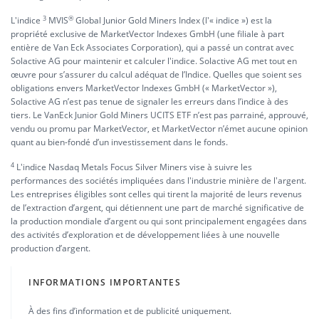
3
®️
L'indice
MVIS
Global Junior Gold Miners Index (l'« indice ») est la
propriété exclusive de MarketVector Indexes GmbH (une filiale à part
entière de Van Eck Associates Corporation), qui a passé un contrat avec
Solactive AG pour maintenir et calculer l'indice. Solactive AG met tout en
œuvre pour s’assurer du calcul adéquat de l’Indice. Quelles que soient ses
obligations envers MarketVector Indexes GmbH (« MarketVector »),
Solactive AG n’est pas tenue de signaler les erreurs dans l’indice à des
tiers. Le VanEck Junior Gold Miners UCITS ETF n’est pas parrainé, approuvé,
vendu ou promu par MarketVector, et MarketVector n’émet aucune opinion
quant au bien-fondé d’un investissement dans le fonds.
4
L'indice Nasdaq Metals Focus Silver Miners vise à suivre les
performances des sociétés impliquées dans l'industrie minière de l'argent.
Les entreprises éligibles sont celles qui tirent la majorité de leurs revenus
de l’extraction d’argent, qui détiennent une part de marché significative de
la production mondiale d’argent ou qui sont principalement engagées dans
des activités d’exploration et de développement liées à une nouvelle
production d’argent.
INFORMATIONS IMPORTANTES
À des fins d’information et de publicité uniquement.