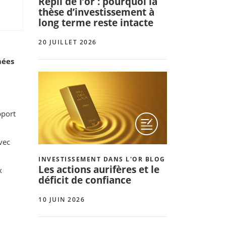
Repli de l’or : pourquoi la
thèse d’investissement à
long terme reste intacte
20 JUILLET 2026
mées
pport
vec
INVESTISSEMENT DANS L'OR BLOG
Les actions aurifères et le
x
déficit de confiance
10 JUIN 2026