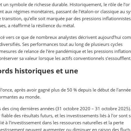
 et un symbole de richesse durable. Historiquement, le rôle de l’or
nt aux régimes monétaires, passant de l’étalon-or classique au s
transition, qu’elle soit marquée par des pressions inflationnistes
es, a réaffirmé la résilience du métal.
placé vers ce que de nombreux analystes décrivent aujourd’hui c
 diversifiés. Ses performances tout au long de plusieurs cycles
mesures de relance de l’ère pandémique et les pressions inflation
réserver sa valeur lorsque les actifs conventionnels s’essoufflent
ords historiques et une
 l'once, après avoir gagné plus de 50 % depuis le début de l'année
erformantes au monde.
s des cinq dernières années (31 octobre 2020 – 31 octobre 2025).
able des résultats futurs, et les investissements liés à l'or sont
lié à l'investissement dans les ressources naturelles et la perte
nvestissement peuvent augmenter ou diminuer en raison des fluct