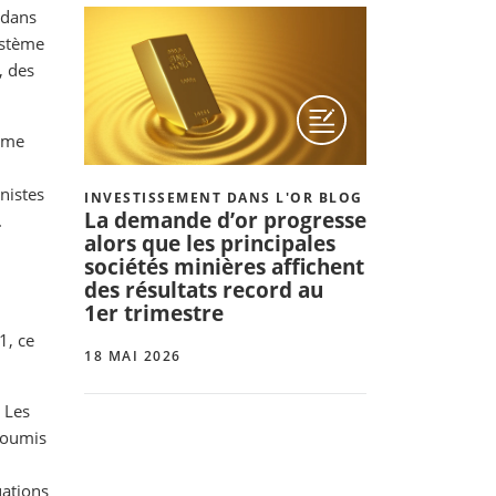
 dans
ystème
, des
omme
nistes
INVESTISSEMENT DANS L'OR BLOG
La demande d’or progresse
.
alors que les principales
sociétés minières affichent
des résultats record au
1er trimestre
1, ce
18 MAI 2026
 Les
 soumis
uations