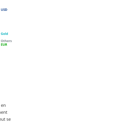
 en
ment
eut se