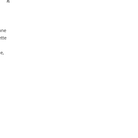
nne
ette
e,