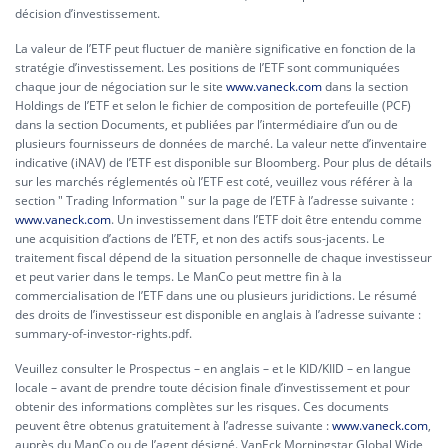
décision d’investissement.
La valeur de l’ETF peut fluctuer de manière significative en fonction de la
stratégie d’investissement. Les positions de l’ETF sont communiquées
chaque jour de négociation sur le site
www.vaneck.com
dans la section
Holdings de l’ETF et selon le fichier de composition de portefeuille (PCF)
dans la section Documents, et publiées par l’intermédiaire d’un ou de
plusieurs fournisseurs de données de marché. La valeur nette d’inventaire
indicative (iNAV) de l’ETF est disponible sur Bloomberg. Pour plus de détails
sur les marchés réglementés où l’ETF est coté, veuillez vous référer à la
section " Trading Information " sur la page de l’ETF à l’adresse suivante :
www.vaneck.com
. Un investissement dans l’ETF doit être entendu comme
une acquisition d’actions de l’ETF, et non des actifs sous-jacents. Le
traitement fiscal dépend de la situation personnelle de chaque investisseur
et peut varier dans le temps. Le ManCo peut mettre fin à la
commercialisation de l’ETF dans une ou plusieurs juridictions. Le résumé
des droits de l’investisseur est disponible en anglais à l’adresse suivante :
summary-of-investor-rights.pdf.
Veuillez consulter le Prospectus – en anglais – et le KID/KIID – en langue
locale – avant de prendre toute décision finale d’investissement et pour
obtenir des informations complètes sur les risques. Ces documents
peuvent être obtenus gratuitement à l’adresse suivante :
www.vaneck.com
,
auprès du ManCo ou de l’agent désigné. VanEck Morningstar Global Wide