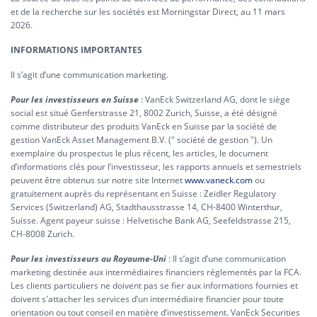
et de la recherche sur les sociétés est Morningstar Direct, au 11 mars
2026.
INFORMATIONS IMPORTANTES
Il s’agit d’une communication marketing.
Pour les investisseurs en Suisse
: VanEck Switzerland AG, dont le siège
social est situé Genferstrasse 21, 8002 Zurich, Suisse, a été désigné
comme distributeur des produits VanEck en Suisse par la société de
gestion VanEck Asset Management B.V. (" société de gestion "). Un
exemplaire du prospectus le plus récent, les articles, le document
d’informations clés pour l’investisseur, les rapports annuels et semestriels
peuvent être obtenus sur notre site Internet
www.vaneck.com
ou
gratuitement auprès du représentant en Suisse : Zeidler Regulatory
Services (Switzerland) AG, Stadthausstrasse 14, CH-8400 Winterthur,
Suisse. Agent payeur suisse : Helvetische Bank AG, Seefeldstrasse 215,
CH-8008 Zurich.
Pour les investisseurs au Royaume-Uni
: Il s’agit d’une communication
marketing destinée aux intermédiaires financiers réglementés par la FCA.
Les clients particuliers ne doivent pas se fier aux informations fournies et
doivent s'attacher les services d’un intermédiaire financier pour toute
orientation ou tout conseil en matière d’investissement. VanEck Securities