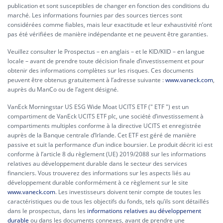
publication et sont susceptibles de changer en fonction des conditions du
marché. Les informations fournies par des sources tierces sont
considérées comme fiables, mais leur exactitude et leur exhaustivité n’ont
pas été vérifiées de manière indépendante et ne peuvent être garanties.
Veuillez consulter le Prospectus – en anglais – et le KID/KIID – en langue
locale – avant de prendre toute décision finale d’investissement et pour
obtenir des informations complètes sur les risques. Ces documents
peuvent être obtenus gratuitement à l’adresse suivante :
www.vaneck.com
,
auprès du ManCo ou de l’agent désigné.
VanEck Morningstar US ESG Wide Moat UCITS ETF (" ETF ") est un
compartiment de VanEck UCITS ETF plc, une société d’investissement à
compartiments multiples conforme à la directive UCITS et enregistrée
auprès de la Banque centrale d’Irlande. Cet ETF est géré de manière
passive et suit la performance d’un indice boursier. Le produit décrit ici est
conforme à l’article 8 du règlement (UE) 2019/2088 sur les informations
relatives au développement durable dans le secteur des services
financiers. Vous trouverez des informations sur les aspects liés au
développement durable conformément à ce règlement sur le site
www.vaneck.com
. Les investisseurs doivent tenir compte de toutes les
caractéristiques ou de tous les objectifs du fonds, tels qu’ils sont détaillés
dans le prospectus, dans les
informations relatives au développement
durable
ou dans les documents connexes, avant de prendre une