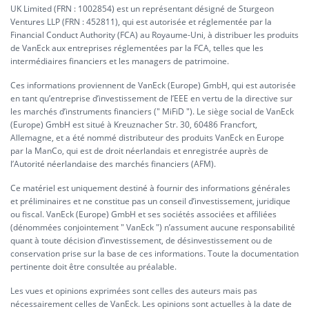
UK Limited (FRN : 1002854) est un représentant désigné de Sturgeon
Ventures LLP (FRN : 452811), qui est autorisée et réglementée par la
Financial Conduct Authority (FCA) au Royaume-Uni, à distribuer les produits
de VanEck aux entreprises réglementées par la FCA, telles que les
intermédiaires financiers et les managers de patrimoine.
Ces informations proviennent de VanEck (Europe) GmbH, qui est autorisée
en tant qu’entreprise d’investissement de l’EEE en vertu de la directive sur
les marchés d’instruments financiers (" MiFiD "). Le siège social de VanEck
(Europe) GmbH est situé à Kreuznacher Str. 30, 60486 Francfort,
Allemagne, et a été nommé distributeur des produits VanEck en Europe
par la ManCo, qui est de droit néerlandais et enregistrée auprès de
l’Autorité néerlandaise des marchés financiers (AFM).
Ce matériel est uniquement destiné à fournir des informations générales
et préliminaires et ne constitue pas un conseil d’investissement, juridique
ou fiscal. VanEck (Europe) GmbH et ses sociétés associées et affiliées
(dénommées conjointement " VanEck ") n’assument aucune responsabilité
quant à toute décision d’investissement, de désinvestissement ou de
conservation prise sur la base de ces informations. Toute la documentation
pertinente doit être consultée au préalable.
Les vues et opinions exprimées sont celles des auteurs mais pas
nécessairement celles de VanEck. Les opinions sont actuelles à la date de