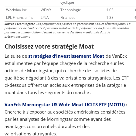
cyclique
Workday Inc.
WDAY
Technologie
1.03
-
LPL Financial Inc.
LPLA
Finances
1.38
-
Source : Morningstar.
Les performances passées ne garantissent pas les résultats futurs. La
performance de l’indice n’est pas représentative de la performance du fonds. Ne constitue
pas une recommandation d’achat ou de vente des titres mentionnés dans le
présent document.
Choisissez votre stratégie Moat
La suite de
stratégies d’investissement Moat
de VanEck
est alimentée par l’équipe chargée de la recherche sur les
actions de Morningstar, qui recherche des sociétés de
qualité se négociant à des valorisations attrayantes. Les ETF
ci-dessous offrent un accès aux entreprises de la catégorie
moat dans tous les segments du marché :
VanEck Morningstar US Wide Moat UCITS ETF (MOTU)
:
Cherche à s’exposer aux sociétés américaines considérées
par les analystes de Morningstar comme ayant des
avantages concurrentiels durables et des
valorisations attrayantes.