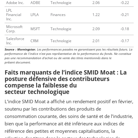
Adobe Inc.
ADBE
Technologie
2.06
-0.22
LPL
Financial
LPLA
Finances
1.22
-0.21
Inc.
Microsoft
MSFT
Technologie
2.09
-0.18
Corp.
Salesforce
CRM
Technologie
2.01
-0.17
Inc.
Source : Morningstar.
Les performances passées ne garantissent pas les résultats futurs. La
performance de l’indice n’est pas représentative de la performance du fonds. Ne constitue
pas une recommandation d’achat ou de vente des titres mentionnés dans le
présent document.
Faits marquants de l’indice SMID Moat : La
posture défensive des contributeurs
compense la faiblesse du
secteur technologique
L’indice SMID Moat a affiché un rendement positif en février,
soutenu par les contributions des produits de
consommation courante, des soins de santé et de l’industrie,
bien que la performance ait été inférieure aux indices de
référence des petites et moyennes capitalisations, la