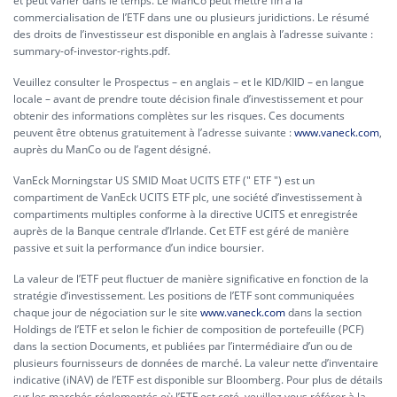
et peut varier dans le temps. Le ManCo peut mettre fin à la
commercialisation de l’ETF dans une ou plusieurs juridictions. Le résumé
des droits de l’investisseur est disponible en anglais à l’adresse suivante :
summary-of-investor-rights.pdf.
Veuillez consulter le Prospectus – en anglais – et le KID/KIID – en langue
locale – avant de prendre toute décision finale d’investissement et pour
obtenir des informations complètes sur les risques. Ces documents
peuvent être obtenus gratuitement à l’adresse suivante :
www.vaneck.com
,
auprès du ManCo ou de l’agent désigné.
VanEck Morningstar US SMID Moat UCITS ETF (" ETF ") est un
compartiment de VanEck UCITS ETF plc, une société d’investissement à
compartiments multiples conforme à la directive UCITS et enregistrée
auprès de la Banque centrale d’Irlande. Cet ETF est géré de manière
passive et suit la performance d’un indice boursier.
La valeur de l’ETF peut fluctuer de manière significative en fonction de la
stratégie d’investissement. Les positions de l’ETF sont communiquées
chaque jour de négociation sur le site
www.vaneck.com
dans la section
Holdings de l’ETF et selon le fichier de composition de portefeuille (PCF)
dans la section Documents, et publiées par l’intermédiaire d’un ou de
plusieurs fournisseurs de données de marché. La valeur nette d’inventaire
indicative (iNAV) de l’ETF est disponible sur Bloomberg. Pour plus de détails
sur les marchés réglementés où l’ETF est coté, veuillez vous référer à la