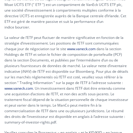
Moat UCITS ETF (" ETF ") est un compartiment de VanEck UCITS ETF plc,
une société d’investissement à compartiments multiples conforme à la
directive UCITS et enregistrée auprès de la Banque centrale d’Irlande. Cet
ETF est géré de manière passive et suit la performance d’un
indice boursier.
La valeur de l’ETF peut fluctuer de manière significative en fonction de la
stratégie d’investissement. Les positions de l’ETF sont communiquées
chaque jour de négociation sur le site
www.vaneck.com
dans la section
Holdings de l’ETF et selon le fichier de composition de portefeuille (PCF)
dans la section Documents, et publiées par l’intermédiaire d’un ou de
plusieurs fournisseurs de données de marché. La valeur nette d’inventaire
indicative (iNAV) de l’ETF est disponible sur Bloomberg. Pour plus de détails
sur les marchés réglementés où l’ETF est coté, veuillez vous référer à la
section " Trading Information " sur la page de l’ETF à l’adresse suivante :
www.vaneck.com
. Un investissement dans l’ETF doit être entendu comme
une acquisition d’actions de l’ETF, et non des actifs sous-jacents. Le
traitement fiscal dépend de la situation personnelle de chaque investisseur
et peut varier dans le temps. Le ManCo peut mettre fin à la
commercialisation de l’ETF dans une ou plusieurs juridictions. Le résumé
des droits de l’investisseur est disponible en anglais à l’adresse suivante :
summary-of-investor-rights.pdf.
Veuillez consulter le Prospectus – en anglais – et le KID/KIID – en langue