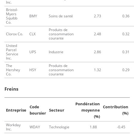
Inc.
Bristol-
Myers
BMY
Soins de santé
2.73
0.36
Squibb
Co.
Produits de
Clorox Co.
CLX
consommation
2.48
0.32
courante
United
Parcel
UPS
Industrie
2.86
0.31
Service
Inc.
The
Produits de
Hershey
HSY
consommation
1.32
0.29
Co.
courante
Freins
Pondération
Code
Contribution
Entreprise
Secteur
moyenne
boursier
(%)
(%)
Workday
WDAY
Technologie
1.88
-0.45
Inc.