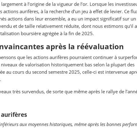
argement à l’origine de la vigueur de l’or. Lorsque les investisse
es actions aurifères, à la recherche d’un jeu à effet de levier. Ce fl
és actions dans leur ensemble, a eu un impact significatif sur un
ndu et de taille relativement réduite, dont nous estimons qu’il a
italisation boursière agrégée à la fin de 2025.
onvaincantes après la réévaluation
 pensons que les actions aurifères pourraient continuer à surperf
es niveaux de valorisation historiquement bas selon la plupart des
tée au cours du second semestre 2025, celle-ci est intervenue apr
.
iveaux très survendus, de sorte que même après le rallye de l’ann
 aurifères
t inférieurs aux moyennes historiques, même après les bonnes perfo