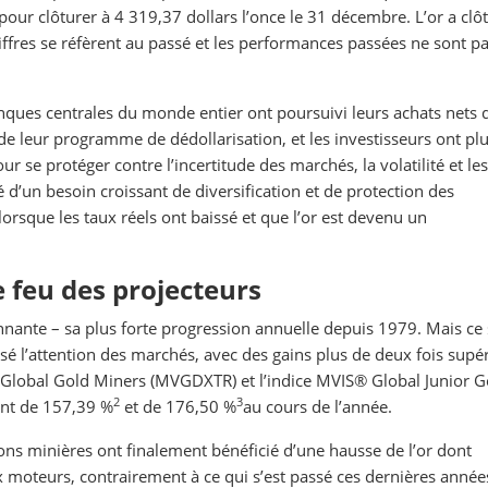
pour clôturer à 4 319,37 dollars l’once le 31 décembre. L’or a clô
hiffres se réfèrent au passé et les performances passées ne sont p
anques centrales du monde entier ont poursuivi leurs achats nets d
de leur programme de dédollarisation, et les investisseurs ont pl
 se protéger contre l’incertitude des marchés, la volatilité et les
 d’un besoin croissant de diversification et de protection des
 lorsque les taux réels ont baissé et que l’or est devenu un
e feu des projecteurs
nante – sa plus forte progression annuelle depuis 1979. Mais ce
isé l’attention des marchés, avec des gains plus de deux fois supé
™ Global Gold Miners (MVGDXTR) et l’indice MVIS® Global Junior G
2
3
nt de 157,39 %
et de 176,50 %
au cours de l’année.
ns minières ont finalement bénéficié d’une hausse de l’or dont
ux moteurs, contrairement à ce qui s’est passé ces dernières année