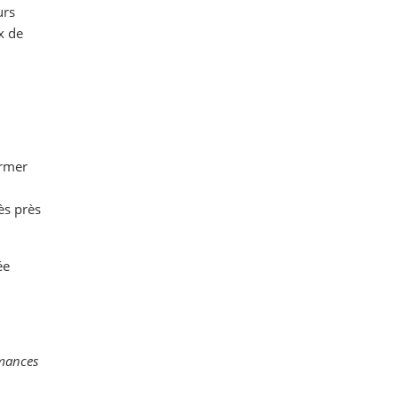
urs
ux de
ormer
ès près
ée
rmances