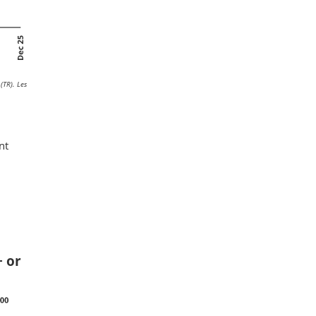
(TR). Les
nt
+ or