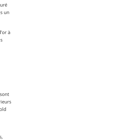
turé
as un
’or à
us
 sont
rieurs
old
s,