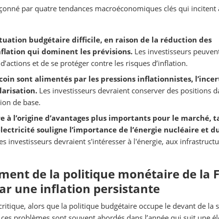
açonné par quatre tendances macroéconomiques clés qui incitent 
tuation budgétaire difficile, en raison de la réduction des
flation qui dominent les prévisions.
Les investisseurs peuven
 d’actions et de se protéger contre les risques d’inflation.
coin sont alimentés par les pressions inflationnistes, l’ince
larisation.
Les investisseurs devraient conserver des positions d
tion de base.
re à l’origine d’avantages plus importants pour le marché, t
ctricité souligne l’importance de l’énergie nucléaire et d
s investisseurs devraient s'intéresser à l'énergie, aux infrastructu
sement de la politique monétaire de la 
r une inflation persistante
tique, alors que la politique budgétaire occupe le devant de la 
 ces problèmes sont souvent abordés dans l’année qui suit une él