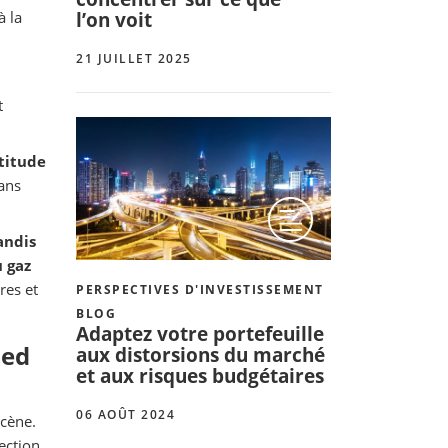
l’on voit
à la
21 JUILLET 2025
t
rtitude
ans
andis
u gaz
res et
PERSPECTIVES D'INVESTISSEMENT
BLOG
Adaptez votre portefeuille
Fed
aux distorsions du marché
et aux risques budgétaires
06 AOÛT 2024
scène.
ection