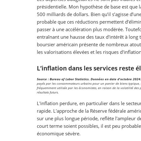
présidentielle. Mon hypothèse de base est que l
500 milliards de dollars. Bien qu’il s’agisse d’u
probable que ces réductions permettent d’élimine
passer à une accélération plus modérée. Toutefois
entraînant une hausse des taux d'intérêt à long 
boursier américain présente de nombreux atouts
les valorisations élevées et les risques d'inflat
L’inflation dans les services reste é
Source : Bureau of Labor Statistics. Données en date d'octobre 2024
payés par les consommateurs urbains pour un panier de biens typique, à l
fréquemment utilisée par les économistes, en raison de la volatilité des 
résultats futurs.
L'inflation perdure, en particulier dans le secteu
rapide. L'approche de la Réserve fédérale améric
sur une plus longue période, reflète l'ampleur d
court terme soient possibles, il est peu probabl
économique sévère.