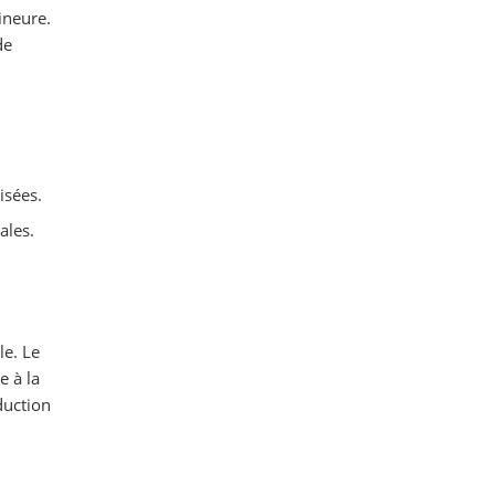
ineure.
de
isées.
ales.
le. Le
e à la
duction