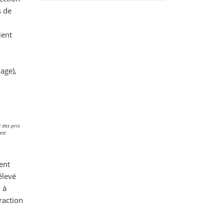
s de
ient
age),
 des prix
est
ment
élevé
 à
raction