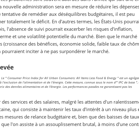
a nouvelle administration sera en mesure de réduire les dépense
ne tentative de remédier aux déséquilibres budgétaires, il est peu
r totalement le déficit. En d'autres termes, les États-Unis pourra
, l'absence de suivi pourrait exacerber les risques d'inflation,
terme et une volatilité potentielle du marché. Bien que le marché
 (croissance des bénéfices, économie solide, faible taux de chôm
ion pourraient inciter à ne pas surpondérer le marché.
levée
.
Le " Consumer Price Index for All Urban Consumers: All Items Less Food & Energy " est un agrégat
’exclusion de l’alimentation et de l’énergie. Cette mesure, connue sous le nom d'" IPC de base ", 
prix des denrées alimentaires et de l'énergie. Les performances passées ne garantissent pas les
r des services et des salaires, malgré les attentes d'un ralentisse
aine, qui consiste à maintenir les taux d'intérêt à un niveau plus 
es mesures de relance budgétaire et, bien que des baisses de taux
e que l'on assiste à un assouplissement brutal, à moins d'une cont