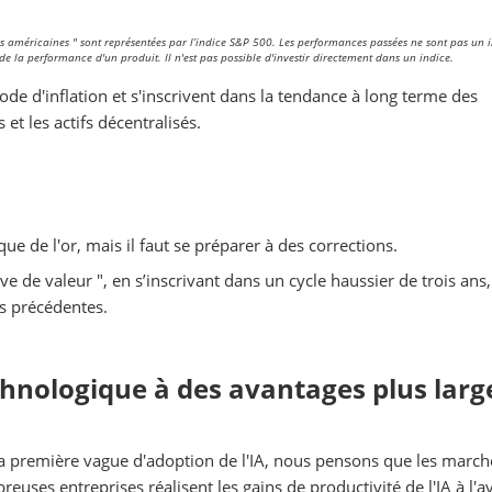
s américaines " sont représentées par l’indice S&P 500. Les performances passées ne sont pas un 
 de la performance d'un produit. Il n'est pas possible d'investir directement dans un indice.
iode d'inflation et s'inscrivent dans la tendance à long terme des
 et les actifs décentralisés.
 de l'or, mais il faut se préparer à des corrections.
ve de valeur ", en s’inscrivant dans un cycle haussier de trois ans,
ns précédentes.
echnologique à des avantages plus larg
la première vague d'adoption de l'IA, nous pensons que les march
reuses entreprises réalisent les gains de productivité de l'IA à l'a