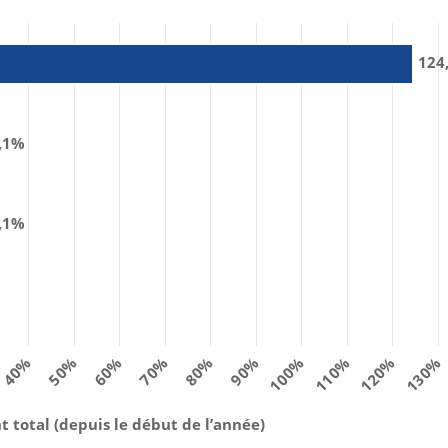
124
,1%
,1%
40%
50%
60%
70%
80%
90%
100%
110%
120%
130%
total (depuis le début de l’année)