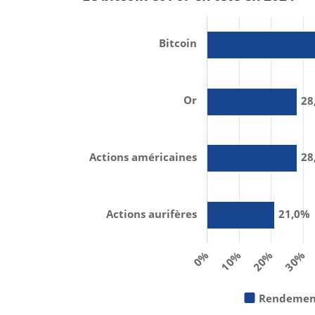
Bitcoin
Or
28
Actions américaines
28
Actions aurifères
21,0%
0%
10%
20%
30%
Rendement 