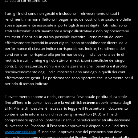
calcolato correttamente.
Tutti gli indici sono non gestiti e includono il reinvestimento di tutti i
rendimenti, ma non riflettono il pagamento dei costi di transazione o delle
spese tipicamente associate ai portafogli di asset digitali. Gli indici sono
stati selezionati esclusivamente a scopo illustrativo e non rappresentano
strumenti finanziari in cui sia possibile investire. I rendimenti dei conti
effettivamente investiti in asset digitali sono probabilmente diversi dalla
performance di ciascun indice corrispondente. Inoltre, i rendimenti dei
conti varieranno rispetto alla performance degli indici per una serie di
motivi, tra cui il timing e gli obiettivi o le restrizioni specifiche dei singoli
conti. Di conseguenza, non vi è alcuna garanzia che i benefici e il profilo
rischio/rendimento degli indici mostrati siano analoghi a quelli dei conti
effettivamente gestiti. Le performance sono riportate esclusivamente per il
periodo di tempo indicato.
L'investimento espone a rischi, compresa l'eventuale perdita di capitale
fino all'intero importo investito e la
volatilità estrema
sperimentata dagli
ETN. Prima di investire, è necessario leggere il Prospetto e il documento
contenente le informazioni chiave per gli investitori (KID). al fine di
comprendere appieno i potenziali rischi e benefici associati alla decisione
di investire nel Prodotto. Il Prospetto approvato è disponibile all'indirizzo
www.vaneck.com
. Si noti che l'approvazione del prospetto non deve
essere intesa come un'approvazione dei Prodotti offerti o autorizzati alla