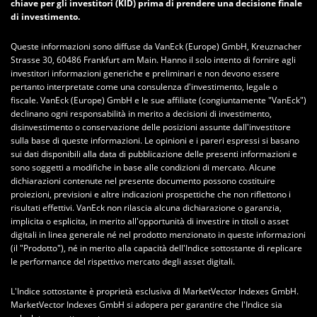
chiave per gli investitori (KID) prima di prendere una decisione finale
di investimento.
Queste informazioni sono diffuse da VanEck (Europe) GmbH, Kreuznacher
Strasse 30, 60486 Frankfurt am Main. Hanno il solo intento di fornire agli
investitori informazioni generiche e preliminari e non devono essere
pertanto interpretate come una consulenza d'investimento, legale o
fiscale. VanEck (Europe) GmbH e le sue affiliate (congiuntamente "VanEck")
declinano ogni responsabilità in merito a decisioni di investimento,
disinvestimento o conservazione delle posizioni assunte dall'investitore
sulla base di queste informazioni. Le opinioni e i pareri espressi si basano
sui dati disponibili alla data di pubblicazione delle presenti informazioni e
sono soggetti a modifiche in base alle condizioni di mercato. Alcune
dichiarazioni contenute nel presente documento possono costituire
proiezioni, previsioni e altre indicazioni prospettiche che non riflettono i
risultati effettivi. VanEck non rilascia alcuna dichiarazione o garanzia,
implicita o esplicita, in merito all'opportunità di investire in titoli o asset
digitali in linea generale né nel prodotto menzionato in queste informazioni
(il "Prodotto"), né in merito alla capacità dell'Indice sottostante di replicare
le performance del rispettivo mercato degli asset digitali.
L'Indice sottostante è proprietà esclusiva di MarketVector Indexes GmbH.
MarketVector Indexes GmbH si adopera per garantire che l'Indice sia