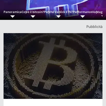
Panoramica
Cos'è il bitcoin?
Perché VanEck ETN?
Performance
Vantaggi 
Pubblicità