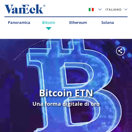
ITALIANO
Panoramica
Bitcoin
Ethereum
Solana
Av
Bitcoin ETN
Una forma digitale di oro