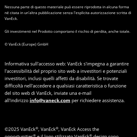
Nessuna parte di questo materiale può essere riprodotta in alcuna forma
né citata in un'altra pubblicazione senza l'esplicita autorizzazione scritta di
VanEck.
Gli investimenti nel Prodotto comportano il rischio di perdita, anche totale.
© VanEck (Europe) GmbH
Informativa sull'accesso web: VanEck s'impegna a garantire
l'accessibilità del proprio sito web a investitori e potenziali
investitori, inclusi quelli affetti da disabilità. Se trovate
difficoltà nell'accedere a qualsiasi caratteristica o funzione
del sito web di VanEck, inviate una e-mail
all'indirizzo
info@vaneck.com
per richiedere assistenza.
®
®
©
2025
VanEck
, VanEck
, VanEck Access the
®
®
opportunities
e il logo stilizzato VanEck
design sono