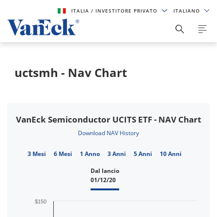
ITALIA
/ INVESTITORE PRIVATO
ITALIANO
uctsmh - Nav Chart
VanEck Semiconductor UCITS ETF - NAV Chart
Download NAV History
3 Mesi
6 Mesi
1 Anno
3 Anni
5 Anni
10 Anni
Dal lancio
01/12/20
$150