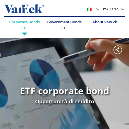
ITALIANO
Corporate Bonds
Government Bonds
About VanEck
ETF
ETF
ETF corporate bond
Opportunità di reddito