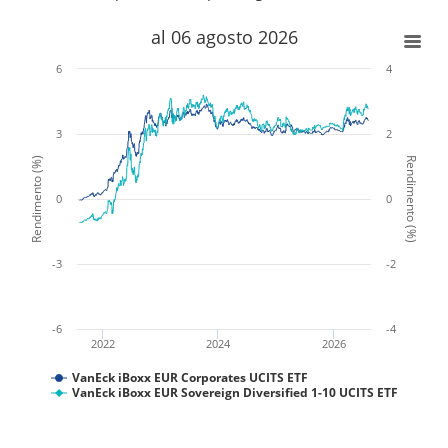
x
x
al 06 agosto 2026
6
4
3
2
Rendimento (%)
Rendimento (%)
0
0
-3
-2
-6
-4
2022
2024
2026
VanEck iBoxx EUR Corporates UCITS ETF
VanEck iBoxx EUR Sovereign Diversified 1-10 UCITS ETF