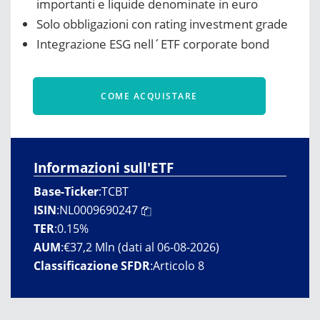
importanti e liquide denominate in euro
Solo obbligazioni con rating investment grade
Integrazione ESG nell´ETF corporate bond
COME ACQUISTARE
Informazioni sull'ETF
Base-Ticker
:
TCBT
ISIN
:
NL0009690247
TER
:
0.15%
AUM
:
€37,2 Mln (dati al 06-08-2026)
Classificazione SFDR
:
Articolo 8