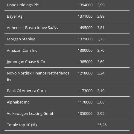
Hsbc Holdings Plc
1394000
3,99
Bayer Ag
1371000
3,89
Anheuser-Busch Inbev Sa/Nv
1495000
3,81
Morgan Stanley
1371000
3,73
Amazon.Com Inc
1380000
3,70
Jpmorgan Chase & Co
1385000
3,69
Novo Nordisk Finance Netherlands
1218000
3,24
Bv
Bank Of America Corp
1173000
3,19
Alphabet Inc
1178000
3,08
Volkswagen Leasing Gmbh
1050000
2,95
Totale top 10 (%)
35,26