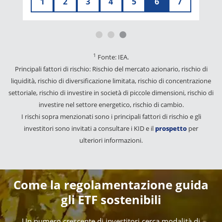
1
2
3
4
5
6
7
1
Fonte: IEA.
Principali fattori di rischio: Rischio del mercato azionario, rischio di
liquidità, rischio di diversificazione limitata, rischio di concentrazione
settoriale, rischio di investire in società di piccole dimensioni, rischio di
investire nel settore energetico, rischio di cambio.
I rischi sopra menzionati sono i principali fattori di rischio e gli
investitori sono invitati a consultare i KID e il
prospetto
per
ulteriori informazioni.
Come la regolamentazione guida
gli ETF sostenibili
Un numero crescente di investitori cerca modalità di