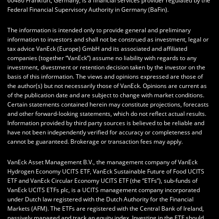
60486 Frankfurt, Germany, is a financial services provider regulated by the
Federal Financial Supervisory Authority in Germany (BaFin).
The information is intended only to provide general and preliminary
information to investors and shall not be construed as investment, legal or
tax advice VanEck (Europe) GmbH and its associated and affiliated
companies (together “VanEck”) assume no liability with regards to any
investment, divestment or retention decision taken by the investor on the
basis of this information. The views and opinions expressed are those of
the author(s) but not necessarily those of VanEck. Opinions are current as
of the publication date and are subject to change with market conditions.
Certain statements contained herein may constitute projections, forecasts
and other forward-looking statements, which do not reflect actual results.
Information provided by third party sources is believed to be reliable and
have not been independently verified for accuracy or completeness and
cannot be guaranteed. Brokerage or transaction fees may apply.
VanEck Asset Management B.V., the management company of VanEck
Hydrogen Economy UCITS ETF, VanEck Sustainable Future of Food UCITS
ETF and VanEck Circular Economy UCITS ETF (the “ETFs”), sub-funds of
VanEck UCITS ETFs plc, is a UCITS management company incorporated
under Dutch law registered with the Dutch Authority for the Financial
Markets (AFM). The ETFs are registered with the Central Bank of Ireland,
passively managed and track an equity index. Investing in the ETF should