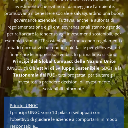
investimento che evitino di danneggiare l'ambiente,
promuovano il benessere sociale e salvaguardino una buona
governance aziendale. Tuttavia, anche le autorità di
regolamentazione e gli enti sovranazionali stanno agendo
per rafforzare la tendenza agli investimenti sostenibili, per
esempio tramite ETF sostenibili, introducendo regolamenti e
quadri normativi che rendono più facile per gli investitori
finanziare le imprese sostenibili. In prima linea ci sono i
Principi del Global Compact delle Nazioni Unite
(UNGC), gli
Obiettivi di Sviluppo Sostenibile
(SDGs) e la
Tassonomia dell'UE
- tutti progettati per aiutare gli
investitori a prendere decisioni di investimento
sostenibili informate.
Principi UNGC
I principi UNGC sono 10 pilastri sviluppati con
l'obiettivo di guidare le aziende a comportarsi in modo
responsabile...