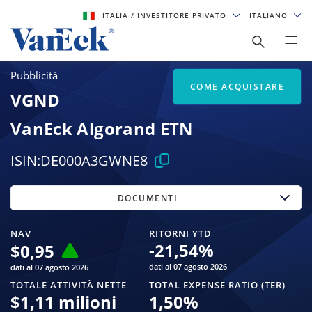
ITALIA
/ INVESTITORE PRIVATO
ITALIANO
Pubblicità
COME ACQUISTARE
VGND
VanEck Algorand ETN
ISIN:
DE000A3GWNE8
DOCUMENTI
NAV
RITORNI YTD
-21,54
%
$
0,95
dati al 07 agosto 2026
dati al 07 agosto 2026
TOTALE ATTIVITÀ NETTE
TOTAL EXPENSE RATIO (TER)
$
1,11 milioni
1,50
%