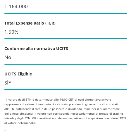
1.164.000
Total Expense Ratio (TER)
1,50%
Conforme alla normativa UCITS
No
UCITS Eligible
SÌ*
1
Il valore degli ETN è determinato alle 16:00 CET di ogni giorno lavorativo e
rappresenta il valore di una nota; è calcolato prendendo gli asset totali correlati
all'ETN, sottraendo il totale delle passività e dividendo infine per il numero totale
delle note circolanti. Il valore non corrisponde necessariamente al prezzo di trading
intraday degli ETN. Gli investitori non devono aspettarsi di acquistare o vendere l'ETN
al valore determinato.